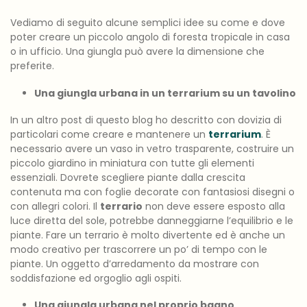
Vediamo di seguito alcune semplici idee su come e dove
poter creare un piccolo angolo di foresta tropicale in casa
o in ufficio. Una giungla può avere la dimensione che
preferite.
Una giungla urbana in un terrarium su un tavolino
In un altro post di questo blog ho descritto con dovizia di
particolari come creare e mantenere un
terrarium
. È
necessario avere un vaso in vetro trasparente, costruire un
piccolo giardino in miniatura con tutte gli elementi
essenziali. Dovrete scegliere piante dalla crescita
contenuta ma con foglie decorate con fantasiosi disegni o
con allegri colori. Il
terrario
non deve essere esposto alla
luce diretta del sole, potrebbe danneggiarne l’equilibrio e le
piante. Fare un terrario è molto divertente ed è anche un
modo creativo per trascorrere un po’ di tempo con le
piante. Un oggetto d’arredamento da mostrare con
soddisfazione ed orgoglio agli ospiti.
Una giungla urbana nel proprio bagno