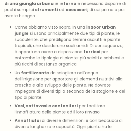
di una giungla urbana in interno
è necessario disporre di
pochi semplici
strumenti
ed
accessori
, di cui prima o poi
avrete bisogno.
Come abbiamo visto sopra, in una
indoor urban
jungle
si usano principalmente due tipi di piante, le
succulente, che prediligono terreni asciutti e piante
tropicali, che desiderano suoli umidi. Di conseguenza,
è opportuno avere a disposizione
terricci
per
entrambe le tipologie di piante: più sciolti e sabbiosi e
più ricchi di sostanza organica.
Un
fertilizzante
da sciogliere nell’acqua
dell’irrigazione per apportare gli elementi nutritivi alla
crescita e allo sviluppo delle piante. Ne dovrete
impiegare di diversi tipi a seconda della stagione e del
tipo di piante.
Vasi, sottovasi e contenitori
per facilitare
l’innaffiatura delle piante ed il loro rinvaso.
Annaffiatoi
di diverse dimensioni e con beccucci di
diverse lunghezze e capacità. Ogni pianta ha le