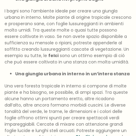
I bagni sono l’ambiente ideale per creare una giungla
urbana in interno. Molte piante di origine tropicale crescono
e prosperano sane, con foglie lussureggianti in ambienti
molto umidi. Tra queste molte o quasi tutte possono
essere coltivate in vaso. Se non avete spazio disponibile a
sufficienza su mensole o ripiani, potreste appenderle al
soffitto creando lussureggianti cascate di vegetazione. Un
esempio su tutte, le
felci
sono un ottimo esempio di ciò
che può essere coltivato in una stanza con molta umidità.
Una giungla urbana in interno in un’intera stanza
Una vera foresta tropicale in interno si compone di molte
piante e ha bisogno, se possibile, di ampi spazi. Tra queste
alcune hanno un portamento eretto, altre ricadono
dall’alto, altre ancora formano morbidi cuscini. Le diverse
tonalità del verde, le trame, le dimensioni e i colori delle
foglie offrono ottimi spunti per creare spettacoli verdi
impareggiabili. Cercate di mixare con attenzione grandi
foglie lucide e lunghi steli arcuati. Potreste aggiungere un