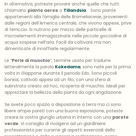
In alternativa, potreste provare anche quelle che tutti
chiamano
piante aeree
o
Tillandsia
. Sono piante
appartenenti alla famiglia delle Bromeliaceae, provenienti
dalle regioni dell’America centrale, che vivono appese, prive
di terriccio. Si nutrono per mezzo delle particelle di
microelementi immagazzinate nelle piccole goccioline di
acqua sospese nell’aria. Facili da coltivare ma non
dimenticate di innaffiarle regolarmente.
Le “
Perle di muschio
”, termine usato per tradurre
letteralmente la parola
Kokedama
, sono nate per la prima
volta in Giappone durante il periodo Edo. Sono piccoli
bonsai, coltivati appesi ad un filo, con una sfera di
subrstrato creato ad hoc, ricoperta di muschio. Ideali per
apprezzare la bellezza della pianta da ogni angolazione.
Se avete poco spazio a disposizione a terra ma ci sono
libere ampie pareti con una buona esposizione, poteste
creare la vostra giungla urbana in interno con una
parete
verde
. Vi consiglio di rivolgervi ad un giardiniere
professionista per curarne gli aspetti essenziali della