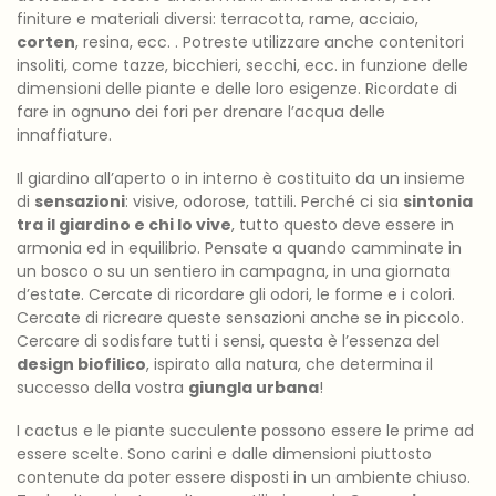
finiture e materiali diversi: terracotta, rame, acciaio,
corten
, resina, ecc. . Potreste utilizzare anche contenitori
insoliti, come tazze, bicchieri, secchi, ecc. in funzione delle
dimensioni delle piante e delle loro esigenze. Ricordate di
fare in ognuno dei fori per drenare l’acqua delle
innaffiature.
Il giardino all’aperto o in interno è costituito da un insieme
di
sensazioni
: visive, odorose, tattili. Perché ci sia
sintonia
tra il giardino e chi lo vive
, tutto questo deve essere in
armonia ed in equilibrio. Pensate a quando camminate in
un bosco o su un sentiero in campagna, in una giornata
d’estate. Cercate di ricordare gli odori, le forme e i colori.
Cercate di ricreare queste sensazioni anche se in piccolo.
Cercare di sodisfare tutti i sensi, questa è l’essenza del
design biofilico
, ispirato alla natura, che determina il
successo della vostra
giungla urbana
!
I cactus e le piante succulente possono essere le prime ad
essere scelte. Sono carini e dalle dimensioni piuttosto
contenute da poter essere disposti in un ambiente chiuso.