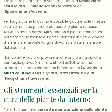
Tra le altre piante molto versatili ci sono la
Sanseviera
Trifasciata
, il
Philodendron Cordatum
ed
l’
Epipremnum Aureum
.
Per luoghi come la cucina è possibile giocare sulle finestre
o sui volumi che possono occupare le piante appese.
Alcune piantine come
Aloe
, cactus e piante grasse sono
perfette per le mensole. Potete piantarle in vasi di diverse
dimensioni e disporle lungo il davanzale o sulle mensole
della cucina.
Non abbiate paura di provare anche una pianta più alta,
con foglie grandi. Rimarrete stupiti dall’effetto che
otterrete. Possono essere una buona scelta l’Alocasia, la
Musa velutina
, il
Ficus lyrata
, la
Strelitzia nicolai
,
l’
Hedychium flavescens
.
Gli strumenti essenziali per la
cura delle piante da interno
Per effettuare una
corretta manutenzione delle piante