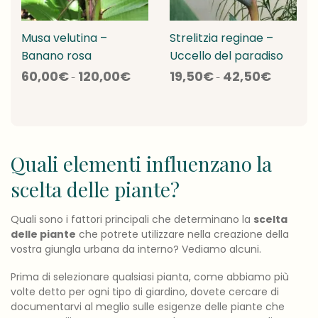
Musa velutina –
Strelitzia reginae –
Banano rosa
Uccello del paradiso
Fascia
Fascia
60,00
€
120,00
€
19,50
€
42,50
€
di
di
-
-
prezzo:
prezzo:
da
da
60,00€
19,50€
a
a
120,00€
42,50€
Quali elementi influenzano la
scelta delle piante?
Quali sono i fattori principali che determinano la
scelta
delle piante
che potrete utilizzare nella creazione della
vostra giungla urbana da interno? Vediamo alcuni.
Prima di selezionare qualsiasi pianta, come abbiamo più
volte detto per ogni tipo di giardino, dovete cercare di
documentarvi al meglio sulle esigenze delle piante che