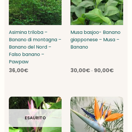
Asimina triloba –
Musa basjoo- Banano
Banano di montagna –
giapponese – Musa –
Banano del Nord –
Banano
Falso banano –
Pawpaw
Fascia
36,00
€
30,00
€
90,00
€
di
-
prezzo:
da
30,00€
a
90,00€
ESAURITO