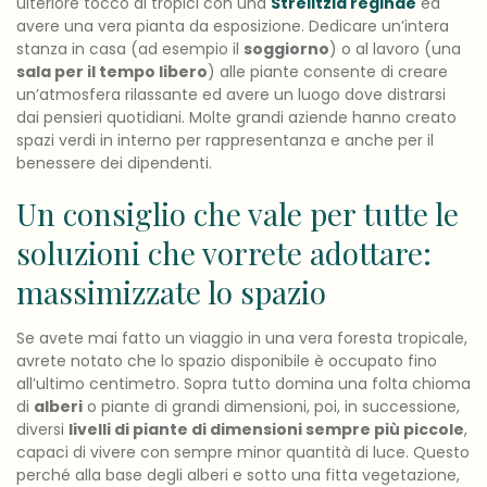
ulteriore tocco di tropici con una
Strelitzia reginae
ed
avere una vera pianta da esposizione. Dedicare un’intera
stanza in casa (ad esempio il
soggiorno
) o al lavoro (una
sala per il tempo libero
) alle piante consente di creare
un’atmosfera rilassante ed avere un luogo dove distrarsi
dai pensieri quotidiani. Molte grandi aziende hanno creato
spazi verdi in interno per rappresentanza e anche per il
benessere dei dipendenti.
Un consiglio che vale per tutte le
soluzioni che vorrete adottare:
massimizzate lo spazio
Se avete mai fatto un viaggio in una vera foresta tropicale,
avrete notato che lo spazio disponibile è occupato fino
all’ultimo centimetro. Sopra tutto domina una folta chioma
di
alberi
o piante di grandi dimensioni, poi, in successione,
diversi
livelli di piante di dimensioni sempre più piccole
,
capaci di vivere con sempre minor quantità di luce. Questo
perché alla base degli alberi e sotto una fitta vegetazione,