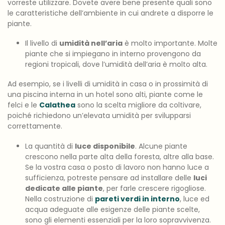
vorreste utilizzare. Dovete avere bene presente quali sono
le caratteristiche dell’ambiente in cui andrete a disporre le
piante.
Il livello di
umidità nell’aria
è molto importante. Molte
piante che si impiegano in interno provengono da
regioni tropicali, dove l’umidità dell’aria è molto alta.
Ad esempio, se i livelli di umidità in casa o in prossimità di
una piscina interna in un hotel sono alti, piante come le
felci e le
Calathea
sono la scelta migliore da coltivare,
poiché richiedono un’elevata umidità per svilupparsi
correttamente.
La quantità di
luce disponibile
. Alcune piante
crescono nella parte alta della foresta, altre alla base.
Se la vostra casa o posto di lavoro non hanno luce a
sufficienza, potreste pensare ad installare delle
luci
dedicate alle piante
, per farle crescere rigogliose.
Nella costruzione di
pareti verdi in interno
, luce ed
acqua adeguate alle esigenze delle piante scelte,
sono gli elementi essenziali per la loro sopravvivenza.