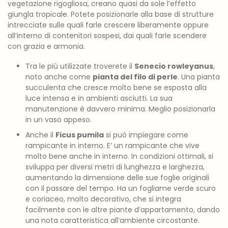
vegetazione rigogliosa, creano quasi da sole l’effetto
giungla tropicale. Potete posizionarle alla base di strutture
intrecciate sulle quali farle crescere liberamente oppure
all’interno di contenitori sospesi, dai quali farle scendere
con grazia e armonia.
Tra le più utilizzate troverete il
Senecio rowleyanus
,
noto anche come
pianta del filo di perle
. Una pianta
succulenta che cresce molto bene se esposta alla
luce intensa e in ambienti asciutti. La sua
manutenzione è davvero minima. Meglio posizionarla
in un vaso appeso.
Anche il
Ficus pumila
si può impiegare come
rampicante in interno. E’ un rampicante che vive
molto bene anche in interno. In condizioni ottimali, si
sviluppa per diversi metri di lunghezza e larghezza,
aumentando la dimensione delle sue foglie originali
con il passare del tempo. Ha un fogliame verde scuro
e coriaceo, molto decorativo, che si integra
facilmente con le altre piante d’appartamento, dando
una nota caratteristica all’ambiente circostante.