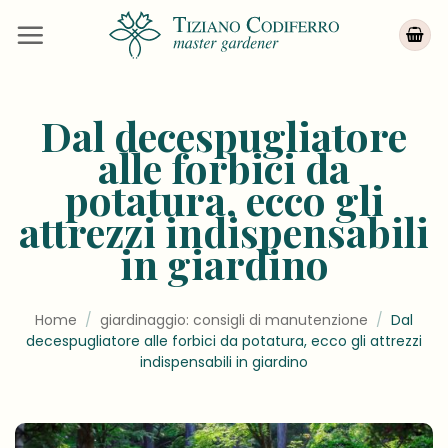
Salta
ai
contenuti
Dal decespugliatore
alle forbici da
potatura, ecco gli
attrezzi indispensabili
in giardino
Home
/
giardinaggio: consigli di manutenzione
/
Dal
decespugliatore alle forbici da potatura, ecco gli attrezzi
indispensabili in giardino