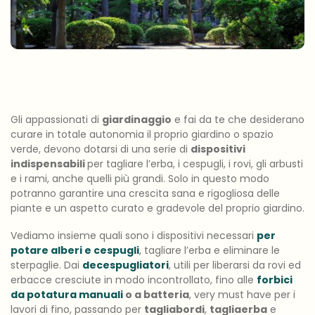
Gli appassionati di
giardinaggio
e fai da te che desiderano
curare in totale autonomia il proprio giardino o spazio
verde, devono dotarsi di una serie di
dispositivi
indispensabili
per tagliare l’erba, i cespugli, i rovi, gli arbusti
e i rami, anche quelli più grandi. Solo in questo modo
potranno garantire una crescita sana e rigogliosa delle
piante e un aspetto curato e gradevole del proprio giardino.
Vediamo insieme quali sono i dispositivi necessari
per
potare alberi e cespugli
, tagliare l’erba e eliminare le
sterpaglie. Dai
decespugliatori
, utili per liberarsi da rovi ed
erbacce cresciute in modo incontrollato, fino alle
forbici
da potatura manuali
o a batteria
, very must have per i
lavori di fino, passando per
tagliabordi
,
tagliaerba
e