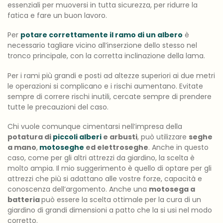
essenziali per muoversi in tutta sicurezza, per ridurre la
fatica e fare un buon lavoro.
Per
potare correttamente il ramo di un albero
è
necessario tagliare vicino all’inserzione dello stesso nel
tronco principale, con la corretta inclinazione della lama.
Per i rami più grandi e posti ad altezze superiori ai due metri
le operazioni si complicano e i rischi aumentano. Evitate
sempre di correre rischi inutili, cercate sempre di prendere
tutte le precauzioni del caso.
Chi vuole comunque cimentarsi nell’impresa della
potatura di
piccoli alberi
e arbusti
, può utilizzare
seghe
a mano
,
motoseghe
ed elettroseghe
. Anche in questo
caso, come per gli altri attrezzi da giardino, la scelta è
molto ampia. Il mio suggerimento è quello di optare per gli
attrezzi che più si adattano alle vostre forze, capacità e
conoscenza dell’argomento. Anche una
motosega a
batteria
può essere la scelta ottimale per la cura di un
giardino di grandi dimensioni a patto che la si usi nel modo
corretto.