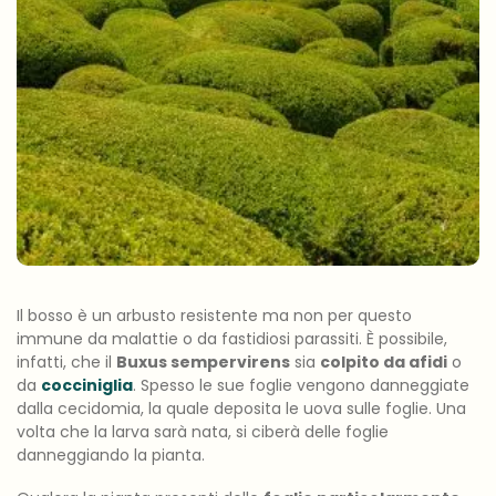
Il bosso è un arbusto resistente ma non per questo
immune da malattie o da fastidiosi parassiti. È possibile,
infatti, che il
Buxus sempervirens
sia
colpito da afidi
o
da
cocciniglia
. Spesso le sue foglie vengono danneggiate
dalla cecidomia, la quale deposita le uova sulle foglie. Una
volta che la larva sarà nata, si ciberà delle foglie
danneggiando la pianta.