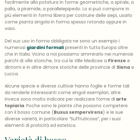
facilmente alla potatura in forme geometriche, a spirale, a
palla, a piramide, a parallelepipedo. Lo si può comporre in
più elementi in forma libera per costruire delle siepi, usarlo
come pianta singola in forma spesso rotonda oppure in
vaso.
Del suo uso in forma obbligata ne sono un esempio i
numerosi
giardini formali
presenti in tutta Europa oltre
che in Italia. Vicino a noi possiamo ammirarlo nei numerosi
parchi di ville storiche, tra cui le Ville Medicee a
Firenze
e
dintorni e in altre dimore storiche delle provincie di
Siena
e
Lucca.
Alcune specie e diverse cultivar hanno foglie e forme tali
da renderle interessanti come singoli esemplari, altre
invece sono molto indicate per realizzare forme di
arte
topiaria
. Poche sono le piante che possono competere
con il bosso comune (
Buxus sempervirens
) e le sue
diverse varietà, in particolare “Suffruticosa”, per i suoi
elementi di praticità ed estetica.
Varietà di bosso