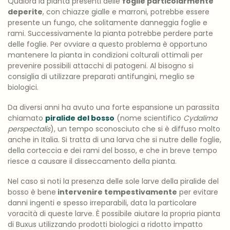
Qualora la pianta presenti delle
foglie particolarmente
deperite
, con chiazze gialle e marroni, potrebbe essere
presente un fungo, che solitamente danneggia foglie e
rami. Successivamente la pianta potrebbe perdere parte
delle foglie. Per ovviare a questo problema è opportuno
mantenere la pianta in condizioni colturali ottimali per
prevenire possibili attacchi di patogeni. Al bisogno si
consiglia di utilizzare preparati antifungini, meglio se
biologici.
Da diversi anni ha avuto una forte espansione un parassita
chiamato
piralide del bosso
(nome scientifico
Cydalima
perspectalis
), un tempo sconosciuto che si è diffuso molto
anche in Italia. Si tratta di una larva che si nutre delle foglie,
della corteccia e dei rami del bosso, e che in breve tempo
riesce a causare il disseccamento della pianta.
Nel caso si noti la presenza delle sole larve della piralide del
bosso è bene
intervenire tempestivamente
per evitare
danni ingenti e spesso irreparabili, data la particolare
voracità di queste larve. È possibile aiutare la propria pianta
di Buxus utilizzando prodotti biologici a ridotto impatto