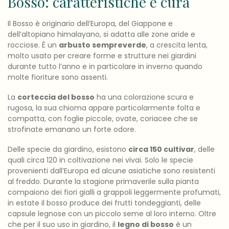
Bosso: caratteristiche e cura
Il Bosso è originario dell’Europa, del Giappone e
dell’altopiano himalayano, si adatta alle zone aride e
rocciose. È un
arbusto sempreverde
, a crescita lenta,
molto usato per creare forme e strutture nei giardini
durante tutto l’anno e in particolare in inverno quando
molte fioriture sono assenti.
La
corteccia del bosso
ha una colorazione scura e
rugosa, la sua chioma appare particolarmente folta e
compatta, con foglie piccole, ovate, coriacee che se
strofinate emanano un forte odore.
Delle specie da giardino, esistono
circa 150 cultivar
, delle
quali circa 120 in coltivazione nei vivai. Solo le specie
provenienti dall’Europa ed alcune asiatiche sono resistenti
al freddo. Durante la stagione primaverile sulla pianta
compaiono dei fiori gialli a grappoli leggermente profumati,
in estate il bosso produce dei frutti tondeggianti, delle
capsule legnose con un piccolo seme al loro interno. Oltre
che per il suo uso in giardino, il
legno di bosso
è un