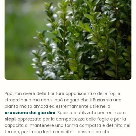
Può non avere delle fioriture appariscenti o delle foglie
straordinarie ma non si può negare che il Buxus sia una
pianta molto amata ed estremamente utile nella
creazione dei giardini
. Spesso è utilizzata per realizzare
siepi
, apprezzata per la compattezza delle foglie e per la
capacità di mantenere una forma compatta e definita nel
tempo, per la sua lenta crescita. Il bosso si presta