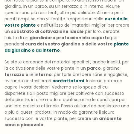
giardino, in un parco, su un terrazzo o in interno. Alcune
specie sono più resistenti, altre più delicate. Almeno per i
primi tempi, se non vi sentite troppo sicuri nella
cura delle
vostre piante
e nell’utilizzo dei materiali migliori per creare
un
substrato di coltivazione ideale
per loro, cercate
l’aiuto di un
giardiniere professionista
esperto
per
prendersi
cura del vostro
giardino o delle vostre
piante
da giardino o da interno
.
Se state cercando dei materiali specifici , anche insoliti, per
la coltivazione delle vostre piante in un
parco
, giardino,
terrazzo o in interno
, per farle crescere sane e rigogliose,
evitando costosi errori
contattatemi
. Insieme potremo
capire i vostri desideri. Vedremo se lo spazio di cui
disponete sia il posto migliore per coltivare con successo
delle piante, in che modo e quali saranno le condizioni per
una loro crescita ottimale. Posso aiutarvi ad acquistare uno
o più di questi prodotti, in modo da garantire il sicuro
successo con le vostre piante, per creare un
ambiente
sano e piacevole
.