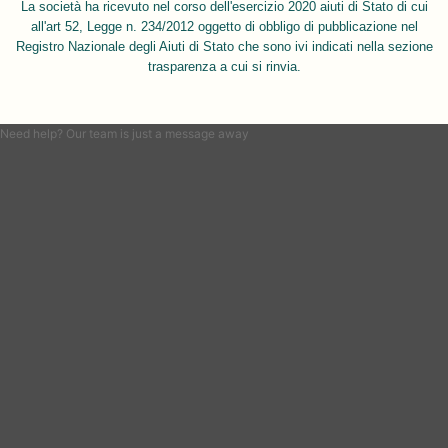
La società ha ricevuto nel corso dell'esercizio 2020 aiuti di Stato di cui
all'art 52, Legge n. 234/2012 oggetto di obbligo di pubblicazione nel
Registro Nazionale degli Aiuti di Stato che sono ivi indicati nella sezione
trasparenza a cui si rinvia.
Need help? Our team is just a message away