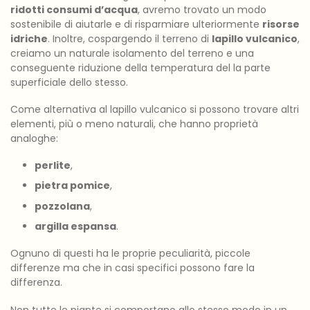
ridotti consumi d’acqua
, avremo trovato un modo
sostenibile di aiutarle e di risparmiare ulteriormente
risorse
idriche
. Inoltre, cospargendo il terreno di
lapillo vulcanico
,
creiamo un naturale isolamento del terreno e una
conseguente riduzione della temperatura del la parte
superficiale dello stesso.
Come alternativa al lapillo vulcanico si possono trovare altri
elementi, più o meno naturali, che hanno proprietà
analoghe:
perlite
,
pietra pomice
,
pozzolana
,
argilla espansa
.
Ognuno di questi ha le proprie peculiarità, piccole
differenze ma che in casi specifici possono fare la
differenza.
Non tutte le piante si comportano allo stesso modo in un