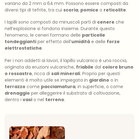
variano da 2 mm a 64 mm. Possono essere composti da
diversi tipi di tefrite, tra cui
scoria
,
pomice
o
reticolite
.
I lapilli sono composti da minuscoli parti di
cenere
che
nell’esplosione si fondono insieme. Durante questo
fenomeno, le ceneri formano delle
particelle
tondeggianti
per effetto dell’
umidità
e delle
forze
elettrostatiche
.
Per i non addetti ai lavori, il lapillo vulcanico è una roccia,
originata da eruzioni vulcaniche,
friabile
dal
colore bruno
o rossastro
, ricca di
sali minerali
. Proprio per questi
elementi è molto utile se impiegata in
giardino
o in
terrazzo
come
pacciamatura
, in superficie, o come
drenaggio
per alleggerire il substrato di coltivazione,
dentro i
vasi
o nel
terreno
.