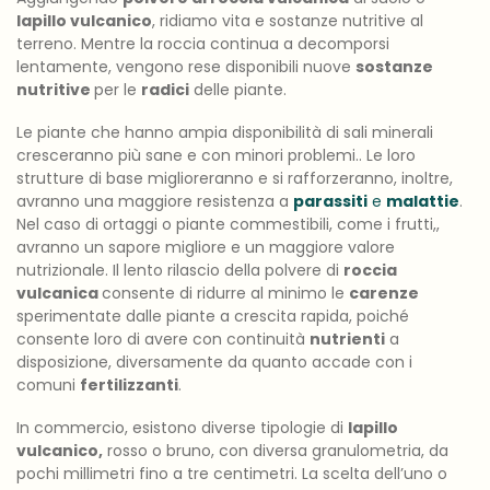
lapillo vulcanico
, ridiamo vita e sostanze nutritive al
terreno. Mentre la roccia continua a decomporsi
lentamente, vengono rese disponibili nuove
sostanze
nutritive
per le
radici
delle piante.
Le piante che hanno ampia disponibilità di sali minerali
cresceranno più sane e con minori problemi.. Le loro
strutture di base miglioreranno e si rafforzeranno, inoltre,
avranno una maggiore resistenza a
parassiti
e
malattie
.
Nel caso di ortaggi o piante commestibili, come i frutti,,
avranno un sapore migliore e un maggiore valore
nutrizionale. Il lento rilascio della polvere di
roccia
vulcanica
consente di ridurre al minimo le
carenze
sperimentate dalle piante a crescita rapida, poiché
consente loro di avere con continuità
nutrienti
a
disposizione, diversamente da quanto accade con i
comuni
fertilizzanti
.
In commercio, esistono diverse tipologie di
lapillo
vulcanico,
rosso o bruno, con diversa granulometria, da
pochi millimetri fino a tre centimetri. La scelta dell’uno o