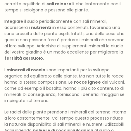
corretto equilibrio di
sali minerali
, che lentamente con il
tempo si sciolgono e passano alle piante.
Integrare il suolo periodicamente con sali minerali,
accrescerà i
nutrienti
in esso contenuti, favorendo una
sana crescita delle piante ospiti. Infatti, una delle cose che
queste non possono fare è produrre i minerali che servono
al loro sviluppo. Arricchire di supplementi minerali le aiuole
del vostro giardino è un modo eccellente per migliorare la
fertilità del suolo
.
I
minerali di roccia
sono importanti per lo sviluppo
organico ed equilibrato delle piante. Ma non tutte le rocce
hanno la stessa composizione. Le
rocce ignee
dei vulcani,
come ad esempio il basalto, hanno il più alto contenuto di
minerali. Di conseguenza, forniscono i benefici maggiori se
impiegate sul terreno.
Le radici delle piante prendono i minerali dal terreno intorno
a loro costantemente. Col tempo questo processo riduce
la naturale disponibilità di sali minerali e nutrienti utilizzabili.
Aggiungendo
polvere di roccia vulcanica
al suolo o