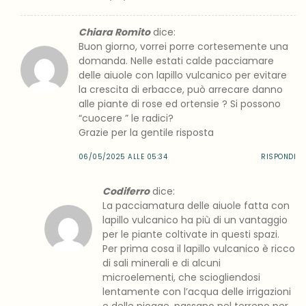
Chiara Romito
dice:
Buon giorno, vorrei porre cortesemente una
domanda. Nelle estati calde pacciamare
delle aiuole con lapillo vulcanico per evitare
la crescita di erbacce, può arrecare danno
alle piante di rose ed ortensie ? Si possono
“cuocere ” le radici?
Grazie per la gentile risposta
06/05/2025 ALLE 05:34
RISPONDI
Codiferro
dice:
La pacciamatura delle aiuole fatta con
lapillo vulcanico ha più di un vantaggio
per le piante coltivate in questi spazi.
Per prima cosa il lapillo vulcanico è ricco
di sali minerali e di alcuni
microelementi, che sciogliendosi
lentamente con l’acqua delle irrigazioni
e delle piogge, passano nel terreno per