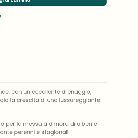
i al carrello
a
ce, con un eccellente drenaggio,
imola la crescita di una lussureggiante
iato per la messa a dimora di alberi e
iante perenni e stagionali.