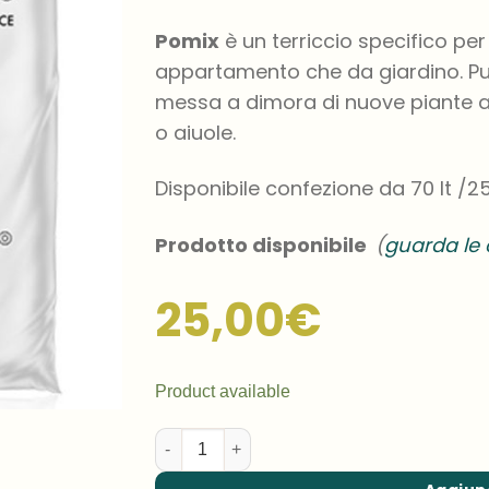
Pomix
è un terriccio specifico per 
appartamento che da giardino. Può
messa a dimora di nuove piante ar
o aiuole.
Di
sponibile confezione da 70 lt /25
Prodotto disponibile
(
guarda le 
25,00
€
Product available
Pomix - Terriccio professionale premiscelato