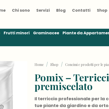
me
Chi sono
Servizi
Blog
Contatti
Shop
e
Frutti minori
Graminacee
Piante da Appartame
/
/
Home
Shop
Concimi e prodotti per le pia
Pomix – Terricci
premiscelato
Il terriccio professionale per la c
tue piante da giardino e da orto