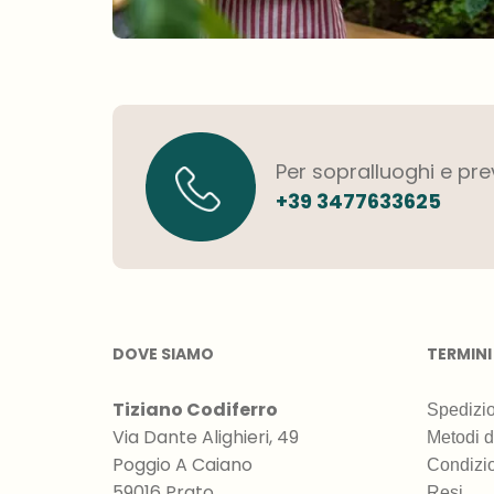
Per sopralluoghi e pre
+39 3477633625
DOVE SIAMO
TERMINI
Tiziano Codiferro
Spedizio
Via Dante Alighieri, 49
Metodi 
Poggio A Caiano
Condizio
59016 Prato
Resi