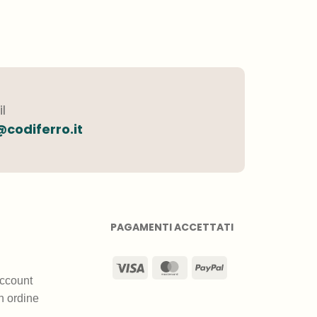
l
@codiferro.it
PAGAMENTI ACCETTATI
Visa
MasterCard
PayPal
ccount
n ordine