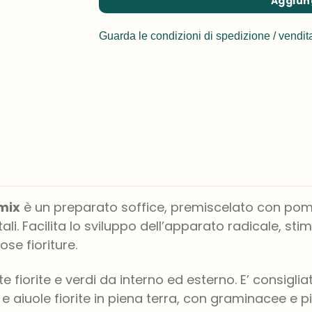
Aggiung
Guarda le condizioni di spedizione / vendit
mix
è un preparato soffice, premiscelato con pomi
ali. Facilita lo sviluppo dell’apparato radicale, st
se fioriture.
nte fiorite e verdi da interno ed esterno. E’ consigl
 e aiuole fiorite in piena terra, con graminacee e p