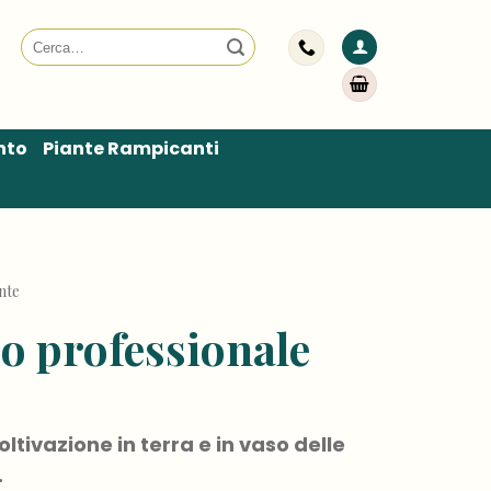
Cerca:
nto
Piante Rampicanti
nte
o professionale
oltivazione in terra e in vaso delle
.