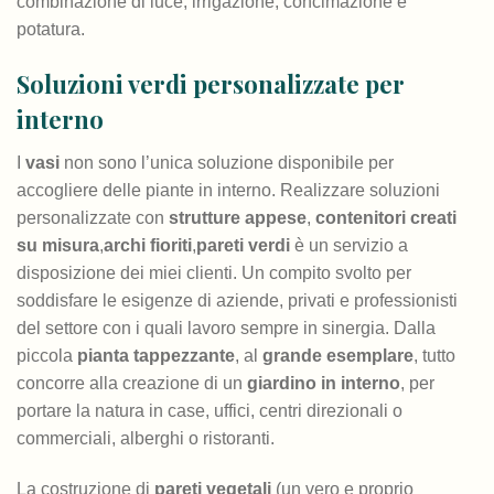
combinazione di luce, irrigazione, concimazione e
potatura.
Soluzioni verdi personalizzate per
interno
I
vasi
non sono l’unica soluzione disponibile per
accogliere delle piante in interno. Realizzare soluzioni
personalizzate con
strutture appese
,
contenitori creati
su misura
,
archi fioriti
,
pareti verdi
è un servizio a
disposizione dei miei clienti. Un compito svolto per
soddisfare le esigenze di aziende, privati e professionisti
del settore con i quali lavoro sempre in sinergia. Dalla
piccola
pianta tappezzante
, al
grande esemplare
, tutto
concorre alla creazione di un
giardino in interno
, per
portare la natura in case, uffici, centri direzionali o
commerciali, alberghi o ristoranti.
La costruzione di
pareti vegetali
(un vero e proprio