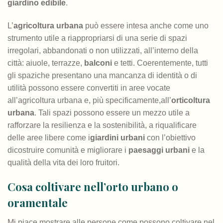
giardino edibile
.
L’
agricoltura urbana
può essere intesa anche come uno
strumento utile a riappropriarsi di una serie di spazi
irregolari, abbandonati o non utilizzati, all’interno della
città: aiuole, terrazze,
balconi
e tetti. Coerentemente, tutti
gli spaziche presentano una mancanza di identità o di
utilità possono essere convertiti in aree vocate
all’agricoltura urbana e, più specificamente,all’
orticoltura
urbana
. Tali spazi possono essere un mezzo utile a
rafforzare la resilienza e la sostenibilità, a riqualificare
delle aree libere come i
giardini urbani
con l’obiettivo
dicostruire comunità e migliorare i
paesaggi urbani
e la
qualità della vita dei loro fruitori.
Cosa coltivare nell’orto urbano o
oramentale
Mi piace mostrare alle persone come possono coltivare nel