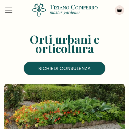
Salta
ai
contenuti
Orti urbani e
orticoltura
RICHIEDI CONSULENZA