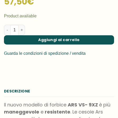
57,50
€
Product available
Forbici professionali VS-9XZ da potatura- Cesoie da potatura q
Aggiungi al carrello
Guarda le condizioni di spedizione / vendita
DESCRIZIONE
Il nuovo modello di forbice
ARS
VS- 9XZ
è più
maneggevole
e
resistente
. Le cesoie Ars