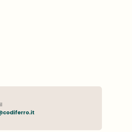
l
@codiferro.it