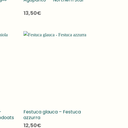
13,50
€
–
Festuca glauca – Festuca
oodoats
azzurra
12,50
€