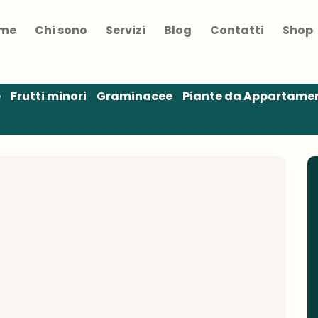
me
Chi sono
Servizi
Blog
Contatti
Shop
e
Frutti minori
Graminacee
Piante da Appartame