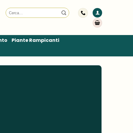
Cerca:
nto
Piante Rampicanti