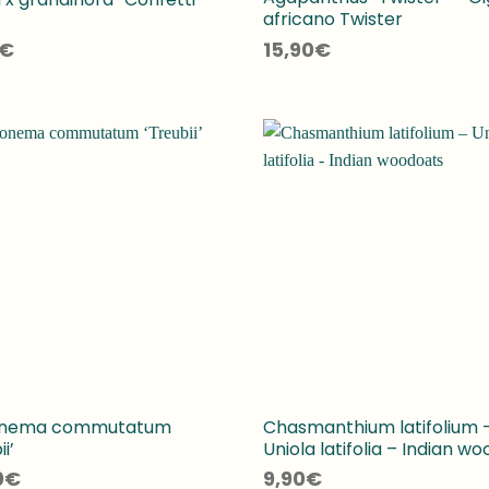
africano Twister
€
15,90
€
onema commutatum
Chasmanthium latifolium 
i’
Uniola latifolia – Indian w
0
€
9,90
€