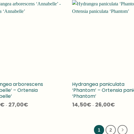
ngea arborescens
Hydrangea paniculata
elle’ – Ortensia
‘Phantom’ – Ortensia pani
elle’
‘Phantom’
Fascia
Fascia
€
27,00
€
14,50
€
26,00
€
-
-
di
di
prezzo:
prezzo:
da
da
15,50€
14,50€
a
a
27,00€
26,00€
1
2