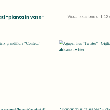
ti “pianta in vaso”
Visualizzazione di 1-12 di
Agapanthus “Twister” – Gig
 x grandiflora “Confetti”