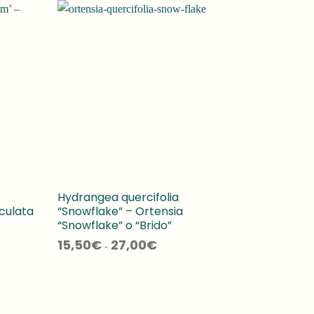
Hydrangea quercifolia
culata
“Snowflake” – Ortensia
“Snowflake” o “Brido”
Fascia
15,50
€
27,00
€
-
di
prezzo:
da
15,50€
a
27,00€