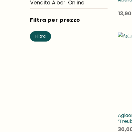
Vendita Alberi Online
13,90
Filtra per prezzo
Prezzo
Prezzo
Filtra
Min
Max
Agla
‘Treubi
30,0