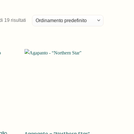
 19 risultati
lio
Agapanto – “Northern Star”