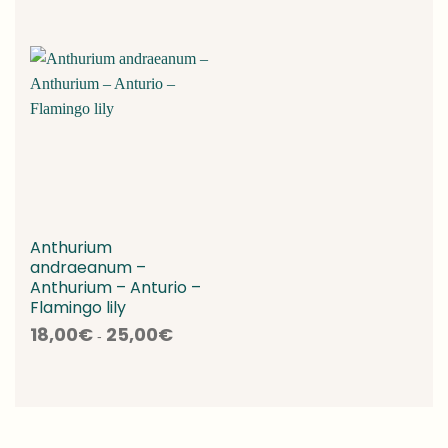
prezzo:
da
30,00€
a
55,00€
Anthurium
andraeanum –
Anthurium – Anturio –
Flamingo lily
Fascia
18,00
€
25,00
€
-
di
prezzo:
da
18,00€
a
25,00€