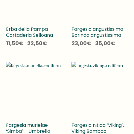
Erba della Pampa –
Fargesia angustissima –
Cortaderia Selloana
Borinda angustissima
Fascia
Fascia
11,50
€
22,50
€
23,00
€
35,00
€
-
-
di
di
prezzo:
prezzo:
da
da
11,50€
23,00€
a
a
22,50€
35,00€
Fargesia murielae
Fargesia nitida ‘Viking’,
‘Simba’ – Umbrella
Viking Bamboo