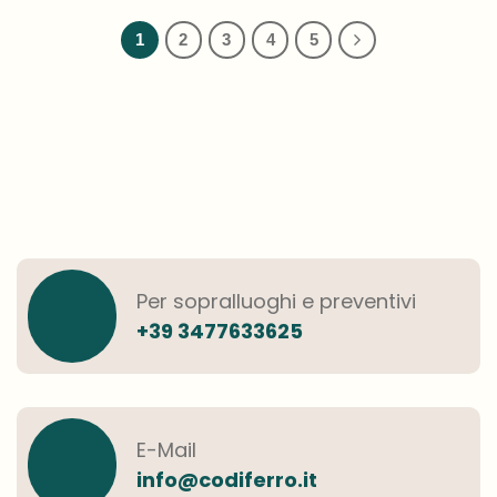
a
a
35,00€
35,00€
1
2
3
4
5
Per sopralluoghi e preventivi
+39 3477633625
E-Mail
info@codiferro.it