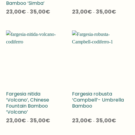
Bamboo ‘Simba’
Fascia
Fascia
23,00
€
35,00
€
23,00
€
35,00
€
-
-
di
di
prezzo:
prezzo:
da
da
23,00€
23,00€
a
a
35,00€
35,00€
Fargesia nitida
Fargesia robusta
‘Volcano’, Chinese
‘Campbell’- Umbrella
Fountain Bamboo
Bamboo
‘Volcano’
Fascia
Fascia
23,00
€
35,00
€
23,00
€
35,00
€
-
-
di
di
prezzo:
prezzo:
da
da
23,00€
23,00€