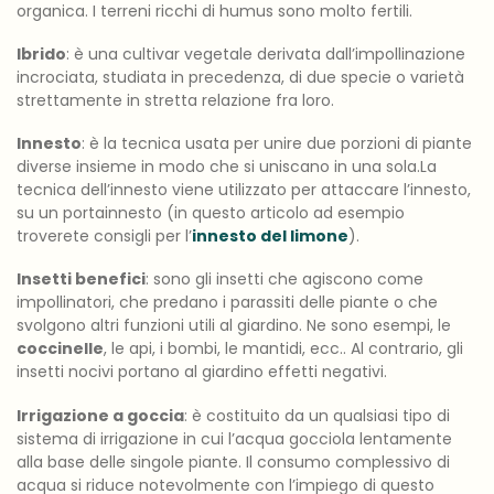
organica. I terreni ricchi di humus sono molto fertili.
Ibrido
: è una cultivar vegetale derivata dall’impollinazione
incrociata, studiata in precedenza, di due specie o varietà
strettamente in stretta relazione fra loro.
Innesto
: è la tecnica usata per unire due porzioni di piante
diverse insieme in modo che si uniscano in una sola.La
tecnica dell’innesto viene utilizzato per attaccare l’innesto,
su un portainnesto (in questo articolo ad esempio
troverete consigli per l’
innesto del limone
).
Insetti benefici
: sono gli insetti che agiscono come
impollinatori, che predano i parassiti delle piante o che
svolgono altri funzioni utili al giardino. Ne sono esempi, le
coccinelle
, le api, i bombi, le mantidi, ecc.. Al contrario, gli
insetti nocivi portano al giardino effetti negativi.
Irrigazione a goccia
: è costituito da un qualsiasi tipo di
sistema di irrigazione in cui l’acqua gocciola lentamente
alla base delle singole piante. Il consumo complessivo di
acqua si riduce notevolmente con l’impiego di questo