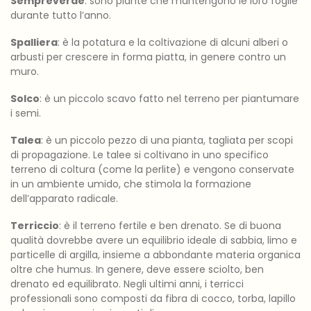
Sempreverde
: sono piante che mantengono le loro foglie
durante tutto l’anno.
Spalliera
: è la potatura e la coltivazione di alcuni alberi o
arbusti per crescere in forma piatta, in genere contro un
muro.
Solco
: è un piccolo scavo fatto nel terreno per piantumare
i semi.
Talea
: è un piccolo pezzo di una pianta, tagliata per scopi
di propagazione. Le talee si coltivano in uno specifico
terreno di coltura (come la perlite) e vengono conservate
in un ambiente umido, che stimola la formazione
dell’apparato radicale.
Terriccio
: è il terreno fertile e ben drenato. Se di buona
qualità dovrebbe avere un equilibrio ideale di sabbia, limo e
particelle di argilla, insieme a abbondante materia organica
oltre che humus. In genere, deve essere sciolto, ben
drenato ed equilibrato. Negli ultimi anni, i terricci
professionali sono composti da fibra di cocco, torba, lapillo