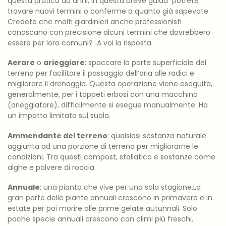
questa pratica da anni, in questa breve guida potrete
trovare nuovi termini o conferme a quanto già sapevate.
Credete che molti giardinieri anche professionisti
conoscano con precisione alcuni termini che dovrebbero
essere per loro comuni? A voi la risposta.
Aerare
o
arieggiare
: spaccare la parte superficiale del
terreno per facilitare il passaggio dell’aria alle radici e
migliorare il drenaggio. Questa operazione viene eseguita,
generalmente, per i tappeti erbosi con una macchina
(arieggiatore), difficilmente si esegue manualmente. Ha
un impatto limitato sul suolo.
Ammendante del terreno
: qualsiasi sostanza naturale
aggiunta ad una porzione di terreno per migliorarne le
condizioni. Tra questi compost, stallatico e sostanze come
alghe e polvere di roccia.
Annuale
: una pianta che vive per una sola stagione.La
gran parte delle piante annuali crescono in primavera e in
estate per poi morire alle prime gelate autunnali. Solo
poche specie annuali crescono con climi più freschi.