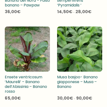
Banano del Nord – Falso
sempervirens
banano – Pawpaw
‘Pyramidalis ’
Fascia
36,00
€
14,50
€
28,00
€
-
di
prezzo:
da
14,50€
a
28,00€
Ensete ventricosum
Musa basjoo- Banano
‘Maurelii’ – Banano
giapponese – Musa –
dell’Abissinia – Banano
Banano
rosso
Fascia
65,00
€
30,00
€
90,00
€
-
di
prezzo:
da