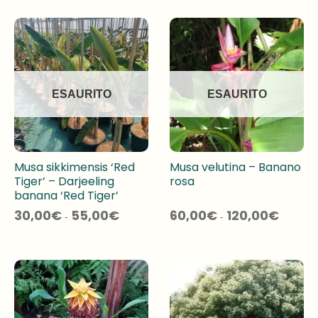
30,00€
a
90,00€
ESAURITO
ESAURITO
Musa sikkimensis ‘Red
Musa velutina – Banano
Tiger’ – Darjeeling
rosa
banana ‘Red Tiger’
Fascia
Fascia
30,00
€
55,00
€
60,00
€
120,00
€
-
-
di
di
prezzo:
prezzo:
da
da
30,00€
60,00€
a
a
55,00€
120,00€