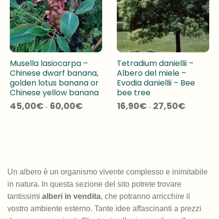
Musella lasiocarpa –
Tetradium daniellii –
Chinese dwarf banana,
Albero del miele –
golden lotus banana or
Evodia daniellii – Bee
Chinese yellow banana
bee tree
Fascia
Fascia
45,00
€
60,00
€
16,90
€
27,50
€
-
-
di
di
prezzo:
prezzo:
da
da
45,00€
16,90€
a
a
60,00€
27,50€
Un albero è un organismo vivente complesso e inimitabile
in natura. In questa sezione del sito potrete trovare
tantissimi
alberi in vendita
, che potranno arricchire il
vostro ambiente esterno. Tante idee affascinanti a prezzi