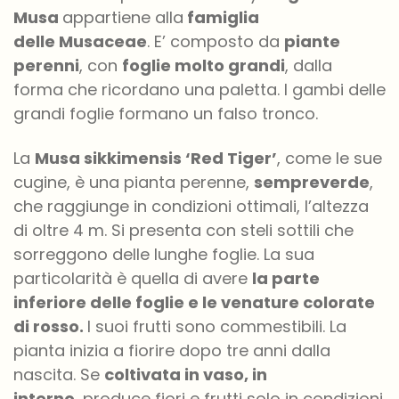
Musa
appartiene alla
famiglia
delle Musaceae
. E’
composto da
piante
perenni
, con
foglie molto grandi
, dalla
forma che ricorda
no
una paletta. I gambi delle
grandi foglie formano un falso tronco.
La
Musa
sikkimensis ‘Red Tiger’
, come le sue
cugine, è una pianta perenne,
sempreverde
,
che raggiunge in condizioni ottimali, l’altezza
di
oltre 4
m. Si presenta con steli sottili che
sorreggono
delle lunghe foglie
. La sua
particolarità è quella di avere
la parte
inferiore delle foglie
e le venature
colorate
di rosso.
I suoi frutti sono commestibili
. La
pianta inizia a fiorire dopo tre anni dalla
nascita. Se
coltivata
in vaso,
in
interno
,
produce fiori e
frutti
solo in condizioni