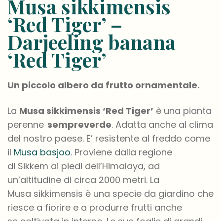
Musa sikkimensis
‘Red Tiger’ –
Darjeeling banana
‘Red Tiger’
Un piccolo albero da frutto ornamentale.
La
Musa
sikkimensis
‘Red Tiger’
è una pianta
perenne
sempreverde
. Adatta anche al clima
del nostro paese.
E’
re
si
stente al freddo come
il
Musa basjoo
. Proviene dal
l
a regione
di
Sikkem
ai piedi dell’Himalaya
,
ad
un’altitudine di
circa
2000 metri
.
La
Musa
sikkimensis
è
una
specie d
a giardino
che
riesce a fiorire e a produrre frutti anche