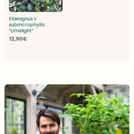
Elaeagnus x
submcrophylla
“Limelight”
12,90
€