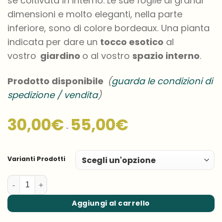
se
coltivata in interno
.
Le sue foglie
di grandi
dimensioni e molto eleganti
, nella parte
inferiore, sono di colore bordeaux. Una pianta
indicata per dare
un
tocco
esotico
al
vostro
giardino
o al vostro
spazio interno
.
Prodotto disponibile
(
guarda le condizioni di
spedizione / vendita
)
Fascia
30,00
€
55,00
€
di
-
prezzo:
da
30,00€
a
Varianti Prodotti
55,00€
Musa sikkimensis ‘Red Tiger’ – Darjeeling banana ‘Red Tiger’ q
Aggiungi al carrello