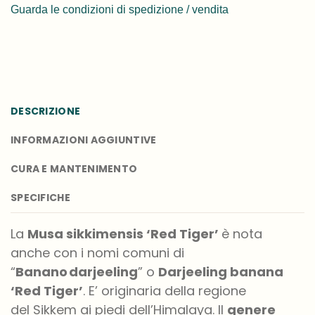
Guarda le condizioni di spedizione / vendita
DESCRIZIONE
INFORMAZIONI AGGIUNTIVE
CURA E MANTENIMENTO
SPECIFICHE
La
Musa
sikkimensis ‘Red Tiger’
è n
ota
anche con i nom
i
comun
i
di
“
Banano
darjeeling
” o
Darjeeling banana
‘Red Tiger’
. E’
originari
a
dell
a regione
del Sikkem ai piedi dell’Himalaya
. Il
genere