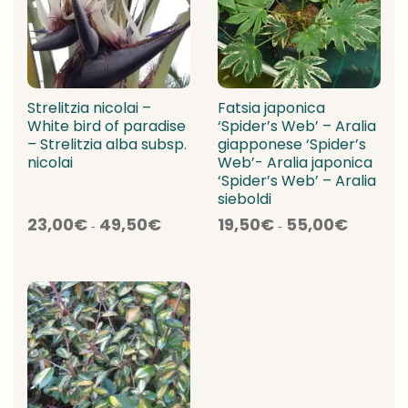
Strelitzia nicolai –
Fatsia japonica
White bird of paradise
‘Spider’s Web’ – Aralia
– Strelitzia alba subsp.
giapponese ‘Spider’s
nicolai
Web’- Aralia japonica
‘Spider’s Web’ – Aralia
sieboldi
Fascia
Fascia
23,00
€
49,50
€
19,50
€
55,00
€
-
-
di
di
prezzo:
prezzo:
da
da
23,00€
19,50€
a
a
49,50€
55,00€