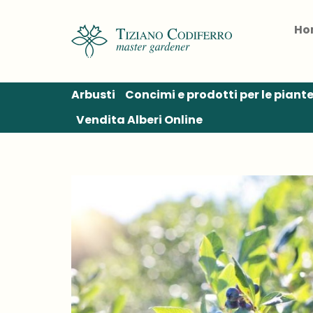
Salta
ai
Ho
contenuti
Arbusti
Concimi e prodotti per le piant
Vendita Alberi Online