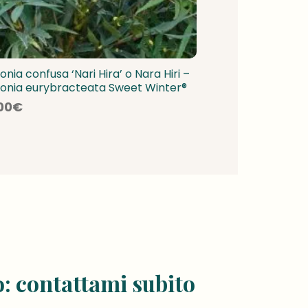
nia confusa ‘Nari Hira’ o Nara Hiri –
onia eurybracteata Sweet Winter®
00
€
o: contattami subito