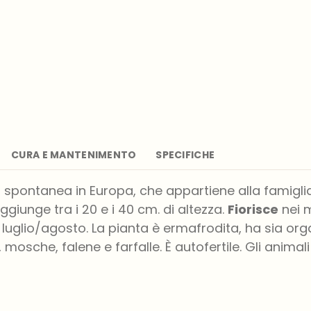
CURA E MANTENIMENTO
SPECIFICHE
 spontanea in Europa, che appartiene alla famiglia
giunge tra i 20 e i 40 cm. di altezza.
Fiorisce
nei m
luglio/agosto. La pianta è ermafrodita, ha sia orga
mosche, falene e farfalle. È autofertile. Gli animali