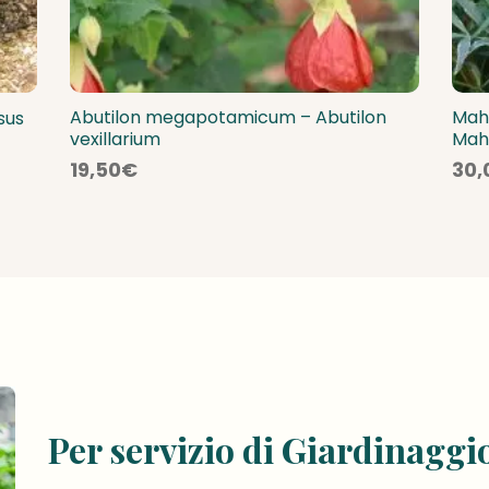
Abutilon megapotamicum – Abutilon
Maho
sus
vexillarium
Mah
19,50
€
30,
Per servizio di Giardinaggi