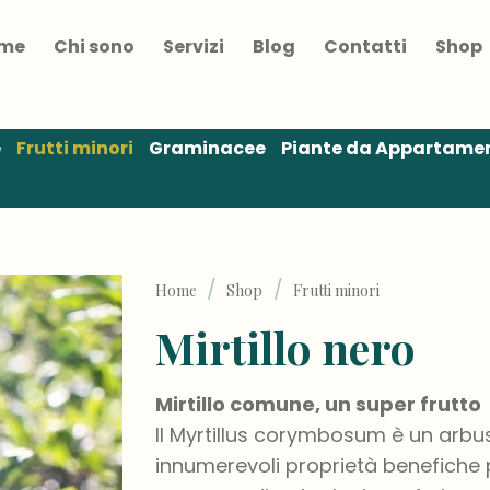
me
Chi sono
Servizi
Blog
Contatti
Shop
e
Frutti minori
Graminacee
Piante da Appartame
/
/
Home
Shop
Frutti minori
Mirtillo nero
Mirtillo comune, un super frutto
Il Myrtillus corymbosum è un arbust
innumerevoli proprietà benefiche p