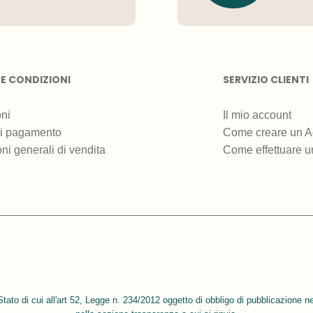
 E CONDIZIONI
SERVIZIO CLIENTI
ni
Il mio account
di pagamento
Come creare un A
ni generali di vendita
Come effettuare u
Stato di cui all'art 52, Legge n. 234/2012 oggetto di obbligo di pubblicazione ne