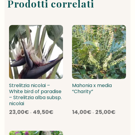
Prodotti correlati
Strelitzia nicolai –
Mahonia x media
White bird of paradise
“Charity”
– Strelitzia alba subsp.
nicolai
Fascia
Fascia
23,00
€
49,50
€
14,00
€
25,00
€
-
-
di
di
prezzo:
prezzo:
da
da
23,00€
14,00€
a
a
49,50€
25,00€