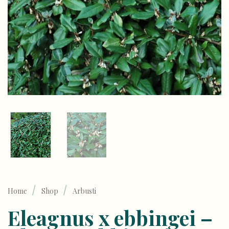
/
/
Home
Shop
Arbusti
Eleagnus x ebbingei –