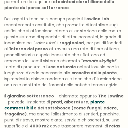
permettere la regolare f
otosintesi clorofilliana delle
piante del parco sotterraneo
.
Dell’aspetto tecnico si occupa proprio il
Lawline Lab
recentemente costituito, che promette di installare sugli
edifici che si affacciano intorno all’ex stazione della metro
questo sistema di specchi – riflettori parabolici, in grado di
incanalare nei “
solar tube
” i
raggi solari,
per poi diffonderli
all
’interno del parco
attraverso una rete di fibre ottiche,
pannelli solari e cupole incassate che riflettono ed
emanano la luce: il sistema chiamato “
remote skylight
”
tenta di riprodurre la
luce naturale
nel sottosuolo con le
lunghezze d’onda necessarie alla
crescita delle piante
,
ispirandosi in chiave moderna alle tecniche d’illuminazione
naturale adottate dai faraoni nelle antiche tombe egizie.
Il
giardino sotterraneo
– chiamato appunto
The Lowline
– prevede l’impianto di
prati, alberature,
piante
commestibili
e del sottobosco (come funghi, edere,
fragoline)
, ma anche l’allestimento di sentieri, panchine,
punti di ritrovo, mostre d’arte, servizi e chioschetti, su una
superficie di
4000 m2
dove trascorrere momenti di
relax