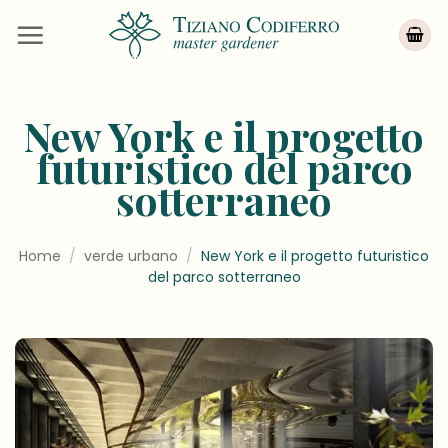
Salta
ai
contenuti
New York e il progetto
futuristico del parco
sotterraneo
Home
/
verde urbano
/
New York e il progetto futuristico
del parco sotterraneo