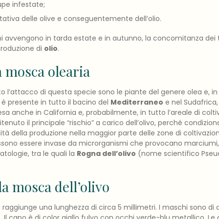
upe infestate;
itativa delle olive e conseguentemente dell’olio.
i avvengono in tarda estate e in autunno, la concomitanza dei t
 produzione di
olio
.
la mosca olearia
to l’attacco di questa specie sono le piante del genere olea e, in pa
o è presente in tutto il bacino del
Mediterraneo
e nel Sudafrica,
sa anche in California e, probabilmente, in tutto l’areale di coltiv
nuto il principale “rischio” a carico dell’olivo, perché condizio
alità della produzione nella maggior parte delle zone di coltivazio
 possono essere invase da microrganismi che provocano marciumi,
atologie, tra le quali la
Rogna dell’olivo
(nome scientifico Pse
la mosca dell’olivo
raggiunge una lunghezza di circa 5 millimetri. I maschi sono di 
 Il capo è di color giallo fulvo con occhi verde-blu metallico. L