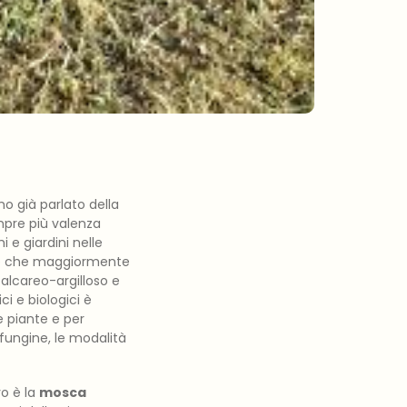
o già parlato della
pre più valenza
e giardini nelle
cie che maggiormente
calcareo-argilloso e
i e biologici è
e piante e per
 fungine, le modalità
vo è la
mosca