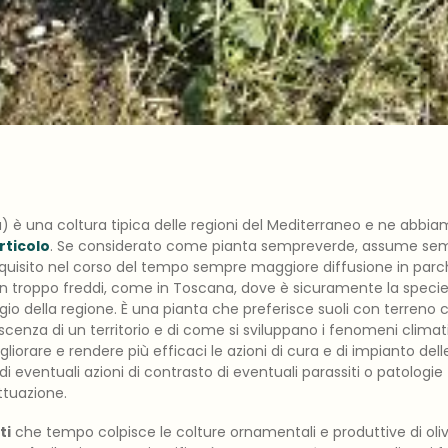
 è una coltura tipica delle regioni del Mediterraneo e ne abbiam
rticolo
. Se considerato come pianta sempreverde, assume sem
isito nel corso del tempo sempre maggiore diffusione in parchi 
non troppo freddi, come in Toscana, dove è sicuramente la spe
gio della regione. È una pianta che preferisce suoli con terreno 
enza di un territorio e di come si sviluppano i fenomeni climatic
orare e rendere più efficaci le azioni di cura e di impianto dell
di eventuali azioni di contrasto di eventuali parassiti o patologie
attuazione.
ti
che tempo colpisce le colture ornamentali e produttive di oli