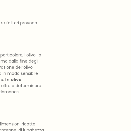
re fattori provoca
rticolare, l’olivo; la
 ma dalla fine degli
azione dell’olivo.
na in modo sensibile
ne. Le
olive
 oltre a determinare
udomonas
dimensioni ridotte
e antenne, di lunghezza