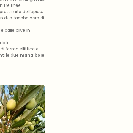
n tre linee
rossimità dell’apice.
on due tacche nere di
 dalle olive in
ndate.
di forma ellittica e
nti le due
mandibole