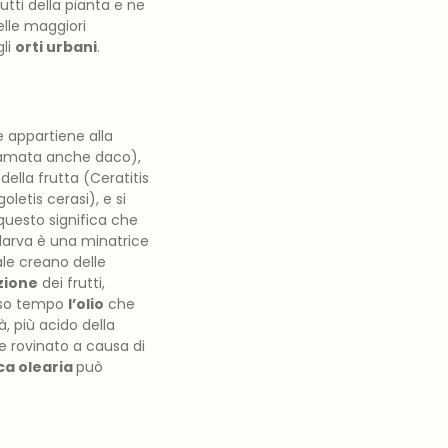
rutti della pianta e ne
elle maggiori
gli
orti urbani
.
e appartiene alla
hiamata anche daco),
ella frutta (Ceratitis
oletis cerasi), e si
 questo significa che
a larva è una minatrice
uale creano delle
zione
dei frutti,
sso tempo
l’olio
che
, più acido della
rovinato a causa di
ca olearia
può