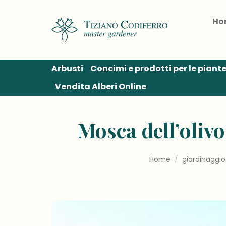
Salta
ai
Ho
contenuti
Arbusti
Concimi e prodotti per le piant
Vendita Alberi Online
Mosca dell’olivo,
Home
/
giardinaggio