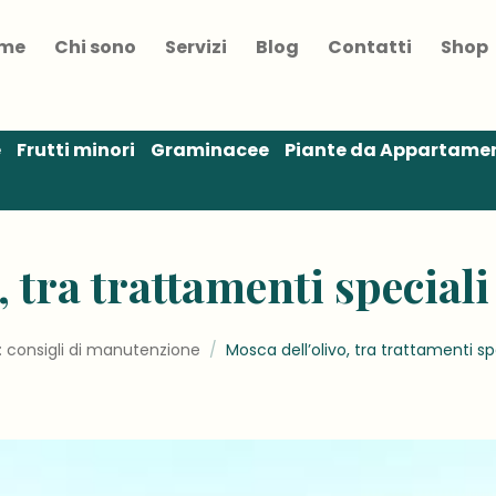
me
Chi sono
Servizi
Blog
Contatti
Shop
e
Frutti minori
Graminacee
Piante da Appartame
 tra trattamenti speciali
: consigli di manutenzione
/
Mosca dell’olivo, tra trattamenti spe