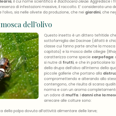
learia
, il cui nome scientifico è
Bactrocera oleae
. Aggredisce i f
esenza di infestazioni massive, il raccolto. E’ considerata una d
 l’olivo, sia nelle olivete da produzione, che nei
giardini
, che ne
 mosca dell’olivo
Questo insetto è un dittero tefritide ch
sottofamiglia dei Dacinae (difatti è c
classe cui fanno parte anche la mosca d
capitata) e la mosca delle ciliegie (Rhag
caratterizza come specie
carpofaga
:
si nutre di
frutti
, e che in particolare l
della drupa dell’olivo all’interno della q
piccole gallerie che portano alla
distru
compromettendo e alterando allo ste
contengono, che risulta di scarsa qualità
norma e con un aroma completamente 
un odore di
muffa
. I
danni che la mos
arrecare alle colture sono:
ta della polpa dovuta all’attività alimentare delle larve;