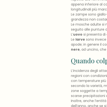
appena inferiore al ca
longitudinali più mar
Le zampe sono giallo-
grandezza non costa
Le mosche adulte si nu
seguito alle punture 
L’
uovo
si presenta di
Le
larve
sono invece p
apode; in genere il co
nere
, ad uncino, che
Quando colpi
L’incidenza degli atta
regioni con condizio
con temperature più m
secondo la varietà, 
zone soggette a tem
scarse precipitazioni
Inoltre, anche l’entit
dell’anno, anche se si