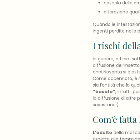
cascola delle dr
alterazione qual
Quando le infestazion
ingenti perdite nella
I rischi del
In genere, a finire sot
diffusione dell’insett
anni Novanta si è este
Come accennato, è rite
sia l’entità che la qu
“bacate”
, infatti,
la diffusione di altre p
savastanoi).
Com’è fatta 
L’adulto
della mosca 
rispetto alle femmine.