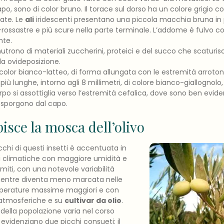
po, sono di color bruno. Il torace sul dorso ha un colore grigio co
cate. Le
ali
iridescenti presentano una piccola macchia bruna in p
rossastre e più scure nella parte terminale. L’addome è fulvo c
nte.
trono di materiali zuccherini, proteici e del succo che scaturisce
da ovideposizione.
 color bianco-latteo, di forma allungata con le estremità arroto
iù lunghe, intorno agli 8 millimetri, di colore bianco-giallognolo, 
rpo si assottiglia verso l’estremità cefalica, dove sono ben evide
 sporgono dal capo.
sce la mosca dell’olivo
cchi di questi insetti è accentuata in
ni climatiche con maggiore umidità e
iti, con una notevole variabilità
mentre diventa meno marcata nelle
perature massime maggiori e con
 atmosferiche e su
cultivar da olio
.
à della popolazione varia nel corso
 evidenziano due picchi consueti: il