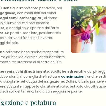
a
Fuchsia
, è importante per avere, poi,
igogliosa
, con molti fiori dai colori
uoghi semi-ombreggiati
, al riparo
l sole, luminosi ma non esposte
ate
, è consigliabile ripararle dal forte
re
. Se potete scegliere, posizionatele
riparo dai venti freddi dell’inverno,
ggi del sole.
che
tollerano bene anche temperature
ntre gli ibridi da giardino, comunemente
mente resisteranno al di sotto dei 10°.
terreni ricchi di nutrimento
, sciolti,
ben drenati
e dal pH legg
bbondanti, si consiglia di effettuare
concimazioni
, anche sett
a sciogliere nell’acqua dell’
irrigazione
. Dall’inizio della primavera
nere costante
l’apporto di nutrienti al substrato di coltivazi
la salinità del terreno, fino a danneggiare le piante.
igazione e potatura