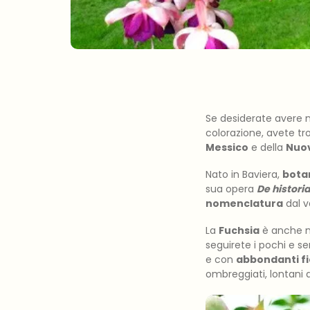
Se desiderate avere 
colorazione, avete tr
Messico
e della
Nuo
Nato in Baviera,
bota
sua opera
De histori
nomenclatura
dal v
La
Fuchsia
è anche not
seguirete i pochi e se
e con
abbondanti fi
ombreggiati, lontani d