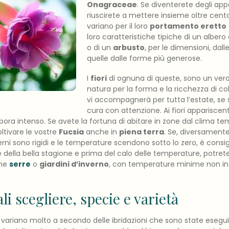
Onagraceae
. Se diventerete degli app
riuscirete a mettere insieme oltre cen
variano per il loro
portamento eretto
loro caratteristiche tipiche di un albero
o di un
arbusto
, per le dimensioni, dal
quelle dalle forme più generose.
I
fiori
di ognuna di queste, sono un vero
natura per la forma e la ricchezza di col
vi accompagnerà per tutta l’estate, se
cura con attenzione. Ai fiori appariscent
pora intenso. Se avete la fortuna di abitare in zone dal clima te
ltivare le vostre
Fucsia
anche in
piena terra
. Se, diversament
rni sono rigidi e le temperature scendono sotto lo zero, è consig
e della bella stagione e prima del calo delle temperature, potrete 
ome
serre
o
giardini d’inverno
, con temperature minime non infe
li scegliere, specie e varietà
ri variano molto a secondo delle ibridazioni che sono state esegui