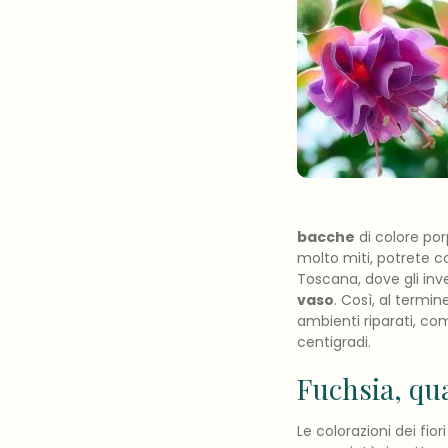
bacche
di colore por
molto miti, potrete co
Toscana, dove gli inve
vaso
. Così, al termin
ambienti riparati, c
centigradi.
Fuchsia, qua
Le colorazioni dei fio