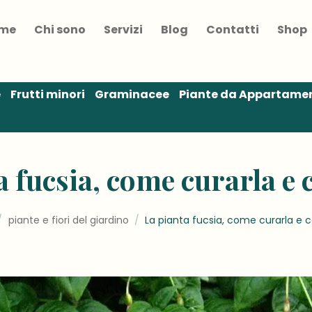
me
Chi sono
Servizi
Blog
Contatti
Shop
e
Frutti minori
Graminacee
Piante da Appartame
a fucsia, come curarla e c
/
piante e fiori del giardino
/
La pianta fucsia, come curarla e co