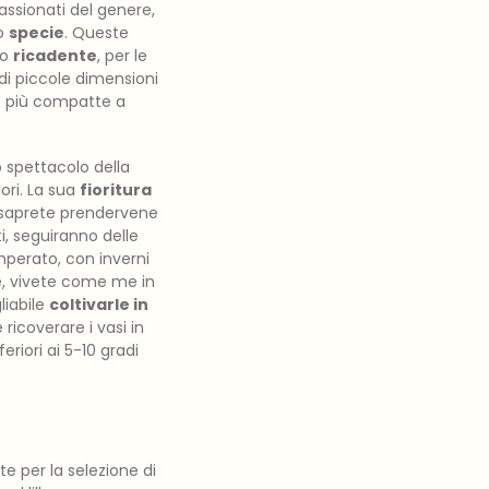
assionati del genere,
to
specie
. Queste
o
ricadente
, per le
 di piccole dimensioni
le più compatte a
 spettacolo della
ori. La sua
fioritura
 saprete prendervene
i, seguiranno delle
mperato, con inverni
e, vivete come me in
liabile
coltivarle in
ricoverare i vasi in
riori ai 5-10 gradi
te per la selezione di