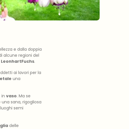
bellezza e dalla doppia
i alcune regioni del
,
LeonhartFuchs
.
detti ai lavori per la
etale
una
o in
vaso
. Ma se
e una sana, rigogliosa
n luoghi semi
glia
delle