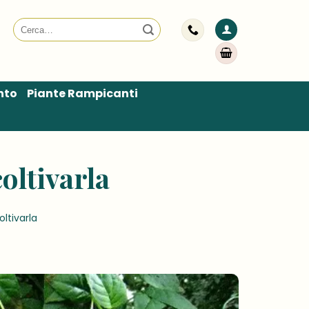
Cerca:
nto
Piante Rampicanti
oltivarla
ltivarla