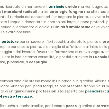
so
, ricordate di mantenere il
terriccio
umido
ma non bagnato. 
o i
marciumi radicali
o altre
patologie fungine
ma allo stess
 il terriccio dei contenitori. Per bagnare le piante, se vivete i
sciate l’acqua a decantare in contenitori larghi e poco profondi, p
 carica di carbonato di calcio. L’
umidità ambientale
dove vivo
 elevata possibile.
e
potature
per rimuovere i fiori secchi, aiuterete la pianta a
pro
opria per queste piante, si consiglia di effettuarla all’inizio dell
nneggiate dall’inverno, favorire la formazione di nuova vegetazio
. Data la loro estrema versatilità, è possibile allevare la
Fuchsia
era
,
piramide
, a
cespuglio
.
i comportano allo stesso modo in un parco o in giardino. Alcune 
elicate. Almeno per i primi tempi, se non vi sentite troppo sicuri n
uto di un
giardiniere professionista
esperto per
prendersi cu
el vostro terrazzo
.
e Fuchsia, anche insolite, per il vostro
parco
, giardino o
terraz