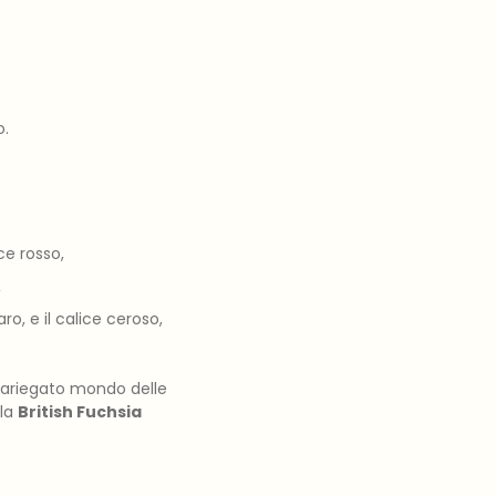
o.
ce rosso,
,
o, e il calice ceroso,
 variegato mondo delle
 la
British Fuchsia