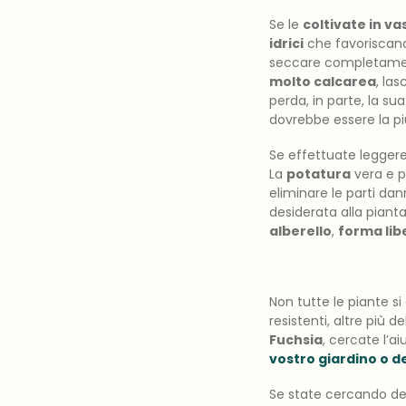
Se le
coltivate in va
idrici
che favoriscan
seccare completamente
molto calcarea
, la
perda, in parte, la sua
dovrebbe essere la più
Se effettuate legger
La
potatura
vera e pr
eliminare le parti da
desiderata alla pianta
alberello
,
forma lib
Non tutte le piante s
resistenti, altre più d
Fuchsia
, cercate l’ai
vostro giardino o d
Se state cercando dell