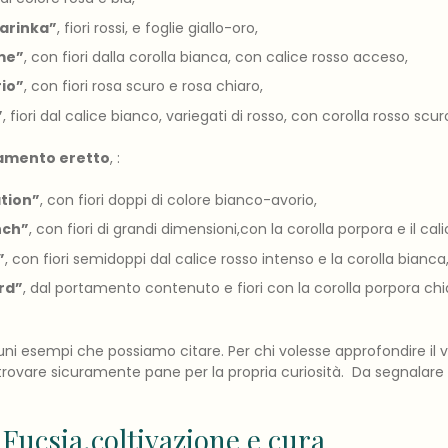
arinka”
, fiori rossi, e foglie giallo-oro,
me”
, con fiori dalla corolla bianca, con calice rosso acceso,
io”
, con fiori rosa scuro e rosa chiaro,
”
, fiori dal calice bianco, variegati di rosso, con corolla rosso scur
amento eretto
, :
tion”
, con fiori doppi di colore bianco-avorio,
nch”
, con fiori di grandi dimensioni,con la corolla porpora e il cali
”
, con fiori semidoppi dal calice rosso intenso e la corolla bianca
rd”
, dal portamento contenuto e fiori con la corolla porpora chiar
ni esempi che possiamo citare. Per chi volesse approfondire il
à trovare sicuramente pane per la propria curiosità. Da segnalare
 Fucsia,coltivazione e cura