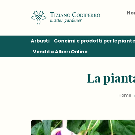
Salta
ai
Ho
contenuti
Arbusti
Concimi e prodotti per le piant
Vendita Alberi Online
La piant
Home