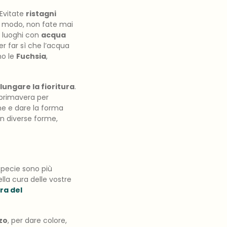
Evitate
ristagni
o modo, non fate mai
n luoghi con
acqua
er far sì che l’acqua
no le
Fuchsia
,
lungare la fioritura
.
a primavera per
ne e dare la forma
in diverse forme,
specie sono più
ella cura delle vostre
ra del
zo
, per dare colore,