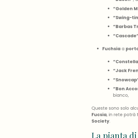
“Golden M
“Swing-ti
“Barbas Tr
“Cascade
Fuchsia
a
port
“Constella
“Jack Fre
“Snowcap
“Bon Acco
bianco,
Queste sono solo alcu
Fucsia
, in rete potr
Society
.
La pianta di