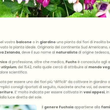
nel vostro
balcone
o in
giardino
una pianta dai fiori di insolita 
ovato la pianta ideale. Originaria del continente Sud Americano, d
va Zelanda
, deve il suo nome al
naturalista
di origine tedesca
nico
di professione, oltre che medico,
Fuchs
è conosciuto agli ad
a stirpium
, del 1542, nella quale cercò di attribuire al
mondo veg
alore scientifico.
a per essere uno dei fiori più “difficili” da coltivare in giardino 
mplici consigli riportati di seguito, riuscirete anche voi, ad avern
oriture
. E’ molto indicata per essere coltivata in
vasi appesi
, i
alla luce diretta del sole.
Il
genere Fuchsia
appartiene alla
fami