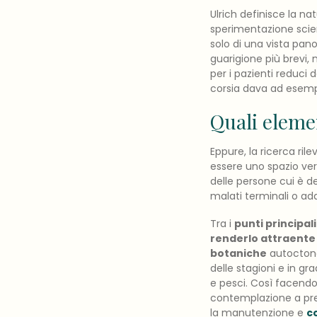
Ulrich definisce la 
sperimentazione scient
solo di una vista pan
guarigione più brevi, 
per i pazienti reduci 
corsia dava ad esemp
Quali elemen
Eppure, la ricerca rile
essere uno spazio verd
delle persone cui è de
malati terminali o ad
Tra i
punti principal
renderlo attraente 
botaniche
autoctone
delle stagioni e in gra
e pesci. Così facendo 
contemplazione a prend
la manutenzione e
c