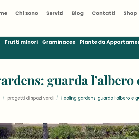
me
Chi sono
Servizi
Blog
Contatti
Shop
e
Frutti minori
Graminacee
Piante da Appartame
ardens: guarda l’albero 
e
/
progetti di spazi verdi
/
Healing gardens: guarda l’albero e g