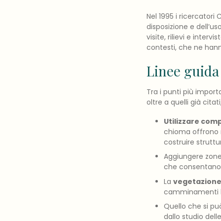
Nel 1995 i ricercator
disposizione e dell’us
visite, rilievi e interv
contesti, che ne hann
Linee guida
Tra i punti più import
oltre a quelli già citat
Utilizzare comp
chioma offrono 
costruire strutt
Aggiungere zone
che consentano u
La
vegetazion
camminamenti lin
Quello che si può
dallo studio delle