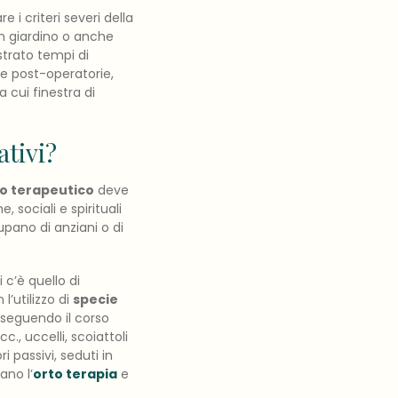
re i criteri severi della
un giardino o anche
strato tempi di
nze post-operatorie,
a cui finestra di
ativi?
no terapeutico
deve
 sociali e spirituali
upano di anziani o di
 c’è quello di
 l’utilizzo di
specie
i seguendo il corso
ecc., uccelli, scoiattoli
ri passivi, seduti in
ano l’
orto terapia
e