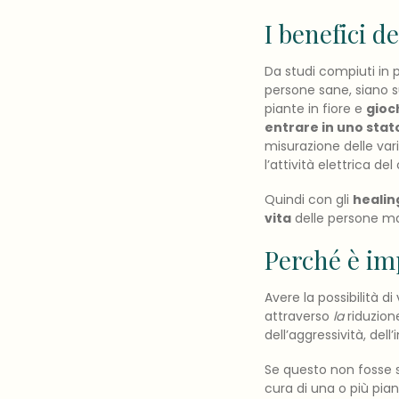
I benefici d
Da studi compiuti in p
persone sane, siano su
piante in fiore e
gioc
entrare in uno stat
misurazione delle var
l’attività elettrica de
Quindi con gli
healin
vita
delle persone ma
Perché è imp
Avere la possibilità di
attraverso
la
riduzione
dell’aggressività, dell
Se questo non fosse s
cura di una o più pia