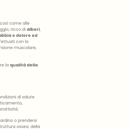
 così come alle
ggio, ricco di
alberi
,
 rabbia o dolore ed
fettuati con la
tensione muscolare,
re la
qualità della
ondizioni di salute
faticamento,
rattività.
iardino o prendersi
truttura ossea, della