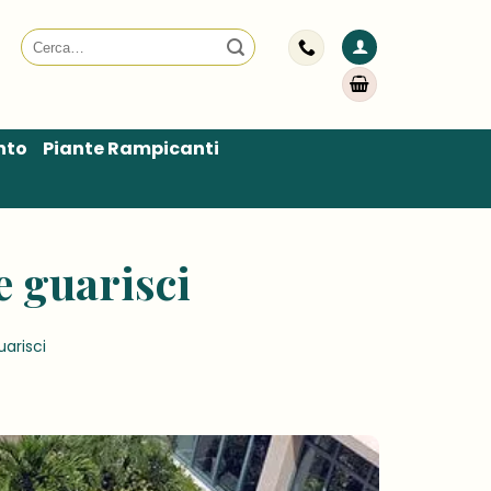
Cerca:
nto
Piante Rampicanti
e guarisci
uarisci