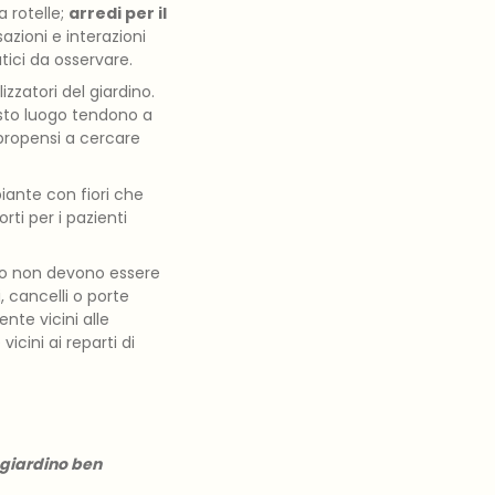
a rotelle;
arredi per il
azioni e interazioni
vatici da osservare.
lizzatori del giardino.
esto luogo tendono a
 propensi a cercare
iante con fiori che
ti per i pazienti
ino non devono essere
, cancelli o porte
te vicini alle
icini ai reparti di
giardino ben