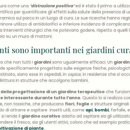
natura come una
‘distrazione positiva’
ed è stato il primo a utilizza
ifica per quantificare gli effetti sulla salute della presenza di 
oramica sul parco in un luogo di cura. Le sue ricerche hanno regi
minore utilizzo di antidolorifici e inferiore incidenza di complica
da interventi chirurgici che ne potevano godere, rispetto a quelli l
io su un muro di mattoni.
ti sono importanti nei giardini cur
va che non tutti i
giardini
sono ugualmente efficaci. Un
giardi
e specificamente progettato sulle esigenze fisiche, psicologiche,
stinato, siano esse in ospedali, in
ospice
, in residenze che si occ
dirittura in strutture che accolgono bambini.
i della progettazione di un giardino terapeutico
che funzioni
e interessante durante tutto l’anno
. Questo lo si realizza con
, non tossiche, che producano
fiori
,
foglie
e strutture original
do di attrarre e ospitare insetti utili, come
api
,
bombi
, farfalle, 
si rende il
giardino curativo
adatto ad ospitare sia gli utilizzato
ere il fresco, sia gli utenti attivi, coloro che ad esempio pratic
oltivazione di piante
.