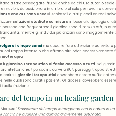
tano a fare passeggiate, fruibili anche da chi usa tutori o sedie 
 e movibili, da posizionare in ombra o al sole per favorire convers
iante che attirano uccelli
, scoiattoli e altri piccoli animali sel
lizzare
soluzioni studiate su misura
in base alla tipologia di uti
e persone che frequentano il giardino sono di mezza età, in qu
tranquillità, mentre gli individui più anziani sono maggiormente
ione.
olgere i cinque sensi
ma occorre fare attenzione ad evitare p
ioni troppo intense o che offrano altri odori eccessivamente for
mioterapia
.
 il giardino terapeutico di facile accesso a tutti
. Nel giard
 architettoniche, tipo scalini, curve a 90°, passaggi troppo stretti
 aprire. I
giardini terapeutici
dovrebbero essere sufficientemen
ie nelle quali sono curati i pazienti. Gli accessi dovrebbero essere v
facile fruizione.
are del tempo in un healing garden
Marcus: “
Trascorrere del tempo interagendo con la natura in un
il cancro né guarisce una gamba gravemente ustionata.