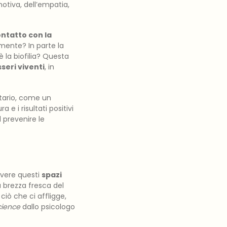
emotiva, dell’empatia,
ntatto con la
 mente? In parte la
è la biofilia? Questa
sseri viventi
, in
itario, come un
e i risultati positivi
el prevenire le
avere questi
spazi
a brezza fresca del
 ciò che ci affligge,
cience
dallo psicologo