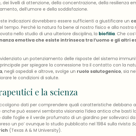
, dei livelli di attenzione, della concentrazione, della resilienza 
lassamento, dell’umore e della soddisfazione.
ste indicazioni dovrebbero essere sufficienti a giustificare un
co
l tempo. Perché la natura fa bene al nostro fisico e alla nostra
ovata nello studio di una ulteriore disciplina, la
biofilia
. Che cos’
inanza emotiva che esiste intrinseca tra l’uomo e gli altri e
 evidenziato un potenziamento delle risposte del sistema immun
incipale per spiegare la connessione tra il contatto con la natura 
a
, negli ospedali e altrove, svolge un
ruolo salutogenico
, sia n
orare le condizioni di salute.
erapeutici e la scienza
raccolgono dati per comprendere quali caratteristiche debbano 
e anche può esservi sembrata visionaria l’idea antica che basti l
to dalle foglie e il verde profumato di un giardino per sollevarci da
preso un po’ ovunque lo studio pubblicato nel 1984 sulla rivista
S
rich
(Texas A & M University).