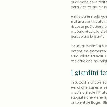
guarigione delle ferite
della vitalità, del ri
A mio parere solo que
natura
continuato ne
risposta può essere tr
materia studia la
vic
particolare le piante.
Da studi recenti si è
potenziale elemento pr
sulla salute. La
natur
malattie che nel migli
I giardini t
In tutto il mondo si 
verdi
che
curano
: s
mattino, il sole filtra
sappiate che viene ri
ambientale
Roger Ul