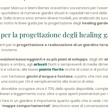
i Cooper Marcus e Marni Barnes ricevettero sovvenzioni per l’osser
o quotidiano di numerosi giardini situati in ospedali nel nord della
iste. Dalla ricerca sono emersi diversi modelli, poi analizzati da succ
o tratto le linee guida per la progettazione degli
healing garde
 per la progettazione degli healing 
anti per la
progettazione e realizzazione di un giardino ter
i, troviamo:
osizioni lussureggianti e su più piani di sviluppo
, dagli alti
al
riparo e ombra
,
agli
arbusti
fioriti o sempreverdi di medie dimen
ura e volume, alle basse
piante fiorite
ricche di colori e di profu
 con fantasiosi
giochi d’acqua e fontane
, a patto che non si
na sosta per chi è semplicemente alla ricerca di relax.
e
dovrebbe occupare circa il 70% dello spazio disponibile, compl
eari e leggermente curvi, oltre a spazi aperti pavimentati per ci
 fare in un giardino è importante quanto quello che si vede. I ris
 “
mappe comportamentali
” descrivono aree di conversazione 