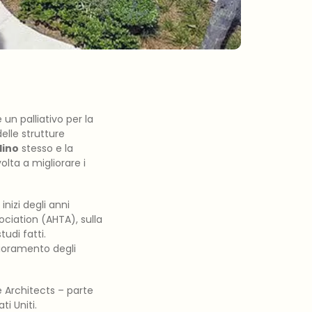
n palliativo per la
elle strutture
dino
stesso e la
olta a migliorare i
inizi degli anni
ociation (AHTA), sulla
tudi fatti.
lioramento degli
 Architects – parte
ti Uniti.