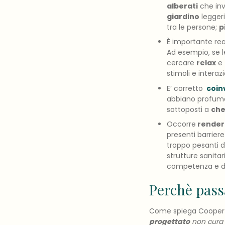
alberati
che invi
giardino
leggeri
tra le persone;
p
È importante rea
Ad esempio, se l
cercare
relax
e 
stimoli e interaz
E’ corretto
coinv
abbiano profumaz
sottoposti a
che
Occorre
rendere
presenti barriere
troppo pesanti da
strutture sanitar
competenza e di 
Perchè pass
Come spiega Cooper 
progettato
non cura 