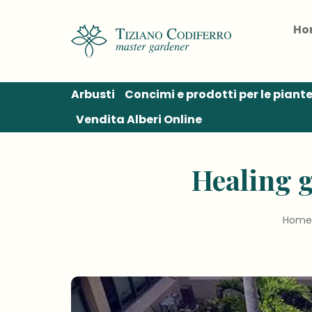
Salta
ai
Ho
contenuti
Arbusti
Concimi e prodotti per le piant
Vendita Alberi Online
Healing g
Hom