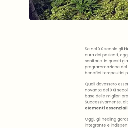
Se nel XX secolo gli
H
cura dei pazienti, og
sanitarie. In questi gi
programmazione del fut
benefici terapeutici pe
Quali dovessero essere
novanta del XXI secol
base delle migliori pra
Successivamente, altr
elementi essenziali
Oggi, gli healing gar
integrante e indispens