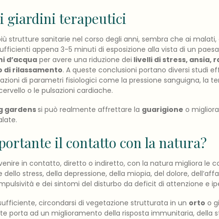
ei giardini terapeutici
iù strutture sanitarie nel corso degli anni, sembra che ai malati,
fficienti appena 3-5 minuti di esposizione alla vista di un paesa
hi d’acqua
per avere una riduzione dei
livelli di stress, ansia,
o di rilassamento
. A queste conclusioni portano diversi studi ef
iazioni di parametri fisiologici come la pressione sanguigna, la 
l cervello o le pulsazioni cardiache.
g gardens
si può realmente affrettare la
guarigione
o migliora
late.
ortante il contatto con la natura?
 venire in contatto, diretto o indiretto, con la natura migliora le c
 dello stress, della depressione, della miopia, del dolore, dell’af
’impulsività e dei sintomi del disturbo da deficit di attenzione e ipe
ufficiente, circondarsi di vegetazione strutturata in un
orto
o g
nte porta ad un miglioramento della risposta immunitaria, della s