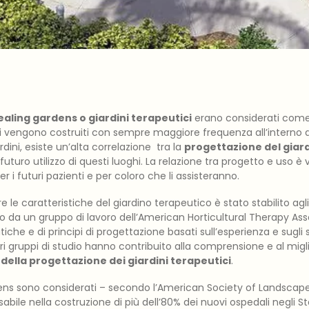
ealing gardens o giardini terapeutici
erano considerati come u
gi vengono costruiti con sempre maggiore frequenza all’interno d
ardini, esiste un’alta correlazione tra la
progettazione del giar
uro utilizzo di questi luoghi. La relazione tra progetto e uso è v
r i futuri pazienti e per coloro che li assisteranno.
 le caratteristiche del giardino terapeutico è stato stabilito agli 
o da un gruppo di lavoro dell’American Horticultural Therapy Ass
tiche e di principi di progettazione basati sull’esperienza e sugli s
i gruppi di studio hanno contribuito alla comprensione e al mig
 della progettazione dei giardini terapeutici
.
dens sono considerati – secondo l’American Society of Landscape
abile nella costruzione di più dell’80% dei nuovi ospedali negli Sta