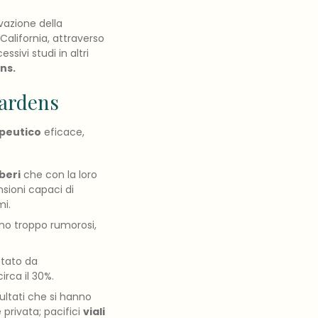
vazione della
 California, attraverso
essivi studi in altri
ns.
gardens
apeutico
eficace,
beri
che con la loro
sioni capaci di
mi.
ano troppo rumorosi,
etato da
rca il 30%.
ultati che si hanno
privata; pacifici
viali