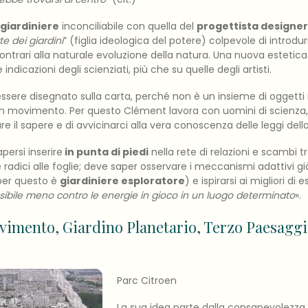
giardiniere
inconciliabile con quella del
progettista designer
te dei giardini
” (figlia ideologica del potere) colpevole di introd
ntrari alla naturale evoluzione della natura. Una nuova estetica 
indicazioni degli scienziati, più che su quelle degli artisti.
sere disegnato sulla carta, perché non è un insieme di oggetti m
n movimento. Per questo Clément lavora con uomini di scienza, in
are il sapere e di avvicinarci alla vera conoscenza delle leggi dell
persi inserire
in punta di piedi
nella rete di relazioni e scambi tr
e radici alle foglie; deve saper osservare i meccanismi adattivi gi
(per questo è
giardiniere esploratore
) e ispirarsi ai migliori di e
sibile meno contro le energie in gioco in un luogo determinato
».
vimento, Giardino Planetario, Terzo Paesaggi
Parc Citroen
La sua idea parte dalla consapevolezza