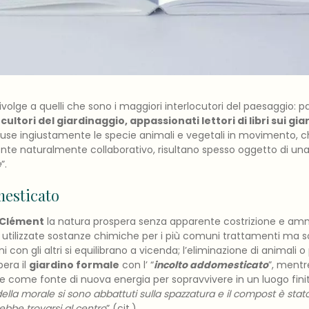
rivolge a quelli che sono i maggiori interlocutori del paesaggio: pa
,
cultori del giardinaggio, appassionati lettori di libri sui gia
cluse ingiustamente le specie animali e vegetali in movimento, c
nte naturalmente collaborativo, risultano spesso oggetto di una
e
”.
mesticato
s Clément
la natura prospera senza apparente costrizione e a
ilizzate sostanze chimiche per i più comuni trattamenti ma sol
 con gli altri si equilibrano a vicenda; l’eliminazione di animali o
era il
giardino formale
con l’ “
incolto addomesticato
”, mentr
le come fonte di nuova energia per sopravvivere in un luogo fini
 della morale si sono abbattuti sulla spazzatura e il compost è stat
ebbe trovarsi al centro
” (cit.)