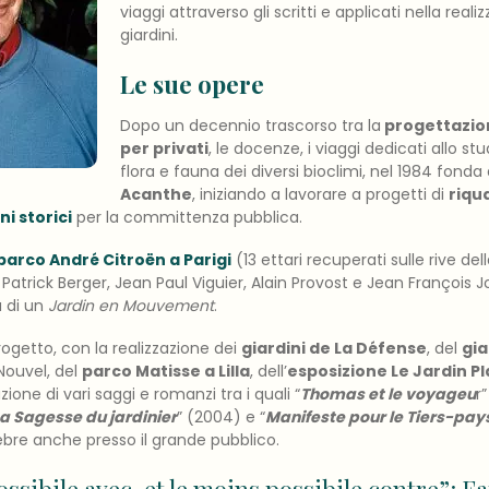
viaggi attraverso gli scritti e applicati nella reali
giardini.
Le sue opere
Dopo un decennio trascorso tra la
progettazione
per privati
, le docenze, i viaggi dedicati allo st
flora e fauna dei diversi bioclimi, nel 1984 fonda a
Acanthe
, iniziando a lavorare a progetti di
riqu
ni storici
per la committenza pubblica.
parco André Citroën a Parigi
(13 ettari recuperati sulle rive d
Patrick Berger, Jean Paul Viguier, Alain Provost e Jean François 
a di un
Jardin en Mouvement
.
rogetto, con la realizzazione dei
giardini de La Défense
, del
gia
Nouvel, del
parco Matisse a Lilla
, dell’
esposizione Le Jardin Pl
azione di vari saggi e romanzi tra i quali “
Thomas et le voyageu
r”
a Sagesse du jardinier
” (2004) e “
Manifeste pour le Tiers-pa
ebre anche presso il grande pubblico.