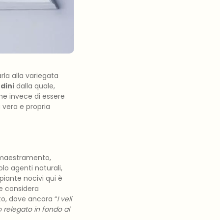
rla alla variegata
rdini
dalla quale,
he invece di essere
 vera e propria
mmaestramento,
o agenti naturali,
 piante nocivi qui è
e considera
to, dove ancora “
I veli
o relegato in fondo al