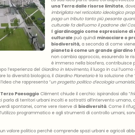
una Terra dalle risorse limitate
, dove
imbrigliata nel reticolato ideologico propr
paga un tributo tanto più pesante quanto
culturale fa dell’uomo il padrone del C
Il
giardinaggio come espressione di 
culturale
può quindi
minacciare o pr
biodiversità,
a seconda di come viene
pianeta è come un grande giardino f
non cambia approccio, esaurendo le riso
è immerso nella biosfera, contribuisce
opo l’esperienza del
Giardino in Movimento
, il luogo in cui l’uomo
e la diversità biologica, il
Giardino Planetario
è la soluzione che “
 l’idea che rappresenta “
un progetto politico d’ecologia umanisti
 Terzo Paesaggio
Clément chiude il cerchio: ispirandosi alla “
fr
arla di territori urbani incolti e sottratti all’intervento umano, di i
 verdi spontanei, come vere riserve di
biodiversità
. Come il rifug
l’utilizzo programmatico e agli strumenti di controllo umani, sono
 un valore politico perché comprende spazi urbani e agricoli ab