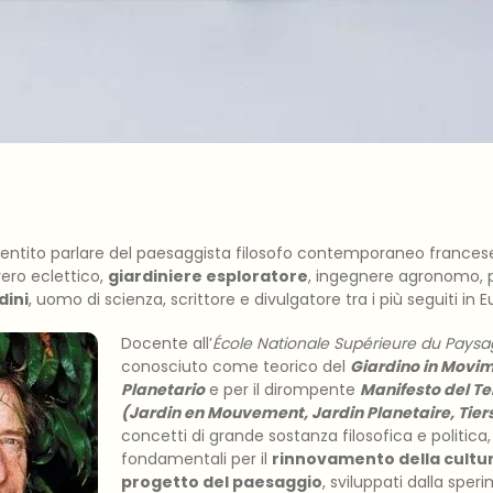
entito parlare del paesaggista filosofo contemporaneo frances
ero eclettico,
giardiniere esploratore
, ingegnere agronomo, p
dini
, uomo di scienza, scrittore e divulgatore tra i più seguiti in 
Docente all’
École Nationale Supérieure du Paysag
conosciuto come teorico del
Giardino in Movi
Planetario
e per il dirompente
Manifesto del T
(Jardin en Mouvement, Jardin Planetaire, Tie
concetti di grande sostanza filosofica e politica, 
fondamentali per il
rinnovamento della cultur
progetto del paesaggio
, sviluppati dalla spe