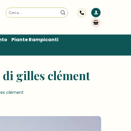
Cerca:
nto
Piante Rampicanti
 di gilles clément
illes clément