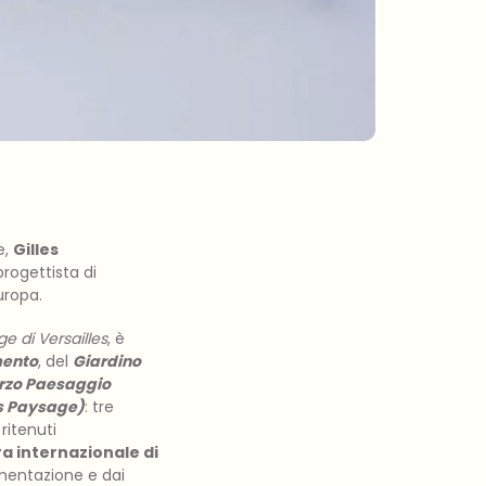
e,
Gilles
rogettista di
Europa.
e di Versailles
, è
mento
, del
Giardino
erzo Paesaggio
rs Paysage)
: tre
ritenuti
a internazionale di
rimentazione e dai