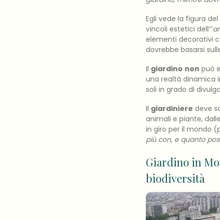
Egli vede la figura del
vincoli estetici dell’”
ar
elementi decorativi co
dovrebbe basarsi sulle 
Il
giardino
non
può es
una realtà dinamica i
soli in grado di divulg
Il
giardiniere
deve sa
animali e piante, dall
in giro per il mondo 
più con, e quanto pos
Giardino in Mo
biodiversità