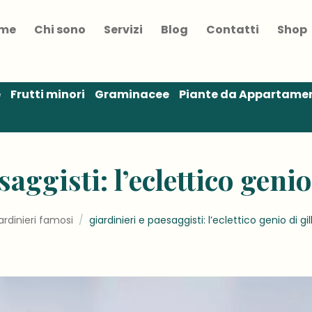
me
Chi sono
Servizi
Blog
Contatti
Shop
e
Frutti minori
Graminacee
Piante da Appartame
saggisti: l’eclettico genio
ardinieri famosi
/
giardinieri e paesaggisti: l’eclettico genio di g