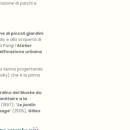
zzazione di parchi e
 di piccoli giardini
udio e alla scoperta di
 Parigi l’
Atelier
alificazione urbana
ella Senna progettando
Jodry) che è la prima
rdino del Musée du
anétaire a la
 (1997), “
Le jardin
ysage
” (2005),
Gilles