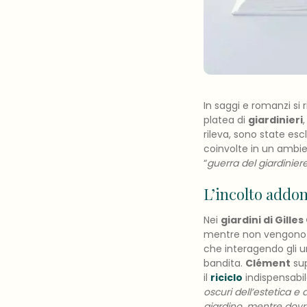
In saggi e romanzi si 
platea di
giardinieri
rileva, sono state es
coinvolte in un ambie
“
guerra del giardinier
L’incolto addo
Nei
giardini di Gille
mentre non vengono ut
che interagendo gli uni
bandita.
Clément
sup
il
riciclo
indispensabi
oscuri dell’estetica e
giardino, mentre dovr