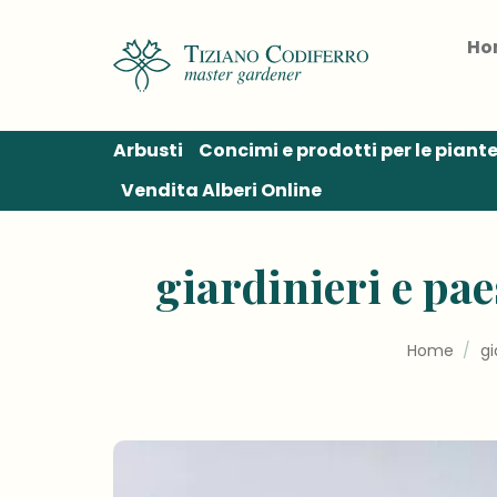
Salta
ai
Ho
contenuti
Arbusti
Concimi e prodotti per le piant
Vendita Alberi Online
giardinieri e pae
Home
/
gi