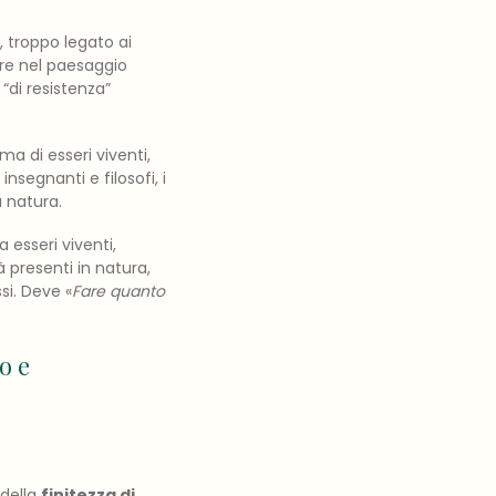
, troppo legato ai
urre nel paesaggio
“di resistenza”
a di esseri viventi,
segnanti e filosofi, i
a natura.
a esseri viventi,
à presenti in natura,
ssi. Deve «
Fare quanto
o e
 della
finitezza di