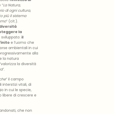
 “
La Natura,
io di ogni cultura,
 più il sistema
osmo
” (cit.).
diversità
oteggere la
 sviluppato:
il
inito
e l’uomo che
rse ambientali in cui
 progressivamente alla
 e la natura
valorizza la diversità
ca
”.
iche
” il campo
nterstizi vitali, di
io in cui le specie,
 libere di crescere e
bandonati, che non