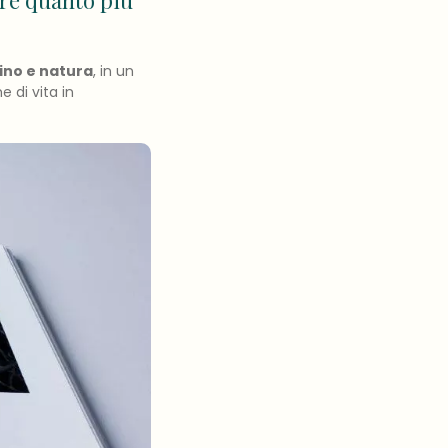
are quanto più
ino e natura
, in un
 di vita in