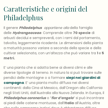
Caratteristiche e origini del
Philadelphus
Il genere
Philadelphus
appartiene alla
della famiglia
delle
Hydrangeaceae
. Comprende oltre
70 specie
di
arbusti decidui e sempreverdi, con i rami dal portamento,
talvolta, leggermente ricadente. Le dimensioni della pianta
a maturità possono variare a seconda della specie e della
cultivar selezionata, con un’altezza che può variare tra
1
e
5
metri.
E’ una pianta che si adatta bene ai diversi climi e alle
diverse tipologie di terreno. In natura la si può trovare sulle
pendici delle montagne o a formare
siepi nei giardini di
campagna
. E’ una pianta molto diffusa nei diversi
continenti: dalla Cina al Messico, dall’Oregon alla California
negli Stati Uniti, dall’Australia alla Nuova Zelanda. In Europa, il
Philadelphus coronarius
o “
fior d’angelo
” si può incontrare
ai piedi delle catene montuose, dall’
Italia
all’Austria, oltre