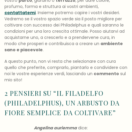
vostro
parco
, giardino o
terrazzo
, per dare colore,
profumo, forma e struttura ai vostri ambienti,
contattatemi
. Insieme potremo capire i vostri desideri.
Vedremo se il vostro spazio verde sia il posto migliore per
coltivare con successo dei Philadelphus e quali saranno le
condizioni per una loro crescita ottimale. Posso aiutarvi ad
acquistarne uno, a crescerlo e a prendervene cura, in
modo che prosperi e contribuisca a creare un
ambiente
sano e piacevole
.
A questo punto, non vi resta che selezionare con cura
quello che preferite, comprarlo, piantarlo e condividere con
noi le vostre esperienze verdi, lasciando un
commento
sul
mio sito!
2 PENSIERI SU “
IL FILADELFO
(PHILADELPHUS), UN ARBUSTO DA
FIORE SEMPLICE DA COLTIVARE
”
Angelina auriemma
dice: