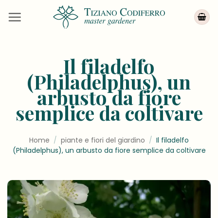
Salta
ai
contenuti
Il filadelfo
(Philadelphus), un
arbusto da fiore
semplice da coltivare
Home
/
piante e fiori del giardino
/
Il filadelfo
(Philadelphus), un arbusto da fiore semplice da coltivare