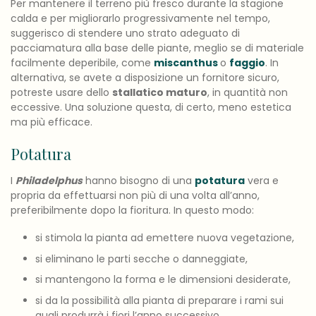
Per mantenere il terreno più fresco durante la stagione
calda e per migliorarlo progressivamente nel tempo,
suggerisco di stendere uno strato adeguato di
pacciamatura alla base delle piante, meglio se di materiale
facilmente deperibile, come
miscanthus
o
faggio
. In
alternativa, se avete a disposizione un fornitore sicuro,
potreste usare dello
stallatico maturo
, in quantità non
eccessive. Una soluzione questa, di certo, meno estetica
ma più efficace.
Potatura
I
Philadelphus
hanno bisogno di una
potatura
vera e
propria da effettuarsi non più di una volta all’anno,
preferibilmente dopo la fioritura. In questo modo:
si stimola la pianta ad emettere nuova vegetazione,
si eliminano le parti secche o danneggiate,
si mantengono la forma e le dimensioni desiderate,
si da la possibilità alla pianta di preparare i rami sui
quali produrrà i fiori l’anno successivo.