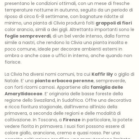
presentano le condizioni ottimali, con un mese di fresche
temperature notturne in autunno, seguito da un periodo di
riposo di circa 6-8 settimane, con bagnature ridotte al
minimo, una pianta di Clivia produrrà folti
grappoli di fiori
color arancio, simili a dei gigli. Altrettanto importanti sono le
foglie sempreverdi
, di un bel verde intenso, dalla forma
simile a nastri, che rendono la Clivia una pianta insolita e
poco comune, ideale per decorare ambienti esterni in
ombra o anche case o uffici in interno, anche quando non
fiorisce.
La Clivia ha diversi nomi comuni, tra cui
Kaffir lily
o giglio di
Natale. E’ una
pianta erbacea perenne
, sempreverde,
con forti rizomi carnosi. Appartiene alla
famiglia delle
Amaryllidaceae
. E’ originaria delle basse foreste della
regione dello Swaziland, in Sudafrica. Offre una decorativa
e ricca fioritura stagionale, dall’inverno all’inizio della
primavera, a seconda delle regioni e delle modalità di
coltivazione. In Toscana, a
Firenze
in particolare, la potete
vedere fiorita in primavera. I suoi fiori possono essere di
colore giallo, arancione, crema e quasi rosso. Per una