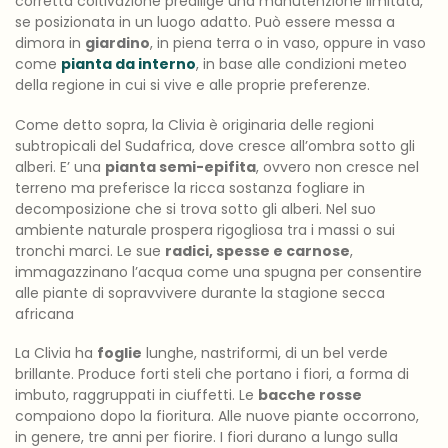
corretta coltivazione predilige una manutenzione limitata,
se posizionata in un luogo adatto. Può essere messa a
dimora in
giardino
, in piena terra o in vaso, oppure in vaso
come
pianta da interno
, in base alle condizioni meteo
della regione in cui si vive e alle proprie preferenze.
Come detto sopra, la Clivia è originaria delle regioni
subtropicali del Sudafrica, dove cresce all’ombra sotto gli
alberi. E’ una
pianta semi-epifita
, ovvero non cresce nel
terreno ma preferisce la ricca sostanza fogliare in
decomposizione che si trova sotto gli alberi. Nel suo
ambiente naturale prospera rigogliosa tra i massi o sui
tronchi marci. Le sue
radici, spesse e carnose
,
immagazzinano l’acqua come una spugna per consentire
alle piante di sopravvivere durante la stagione secca
africana
La Clivia ha
foglie
lunghe, nastriformi, di un bel verde
brillante. Produce forti steli che portano i fiori, a forma di
imbuto, raggruppati in ciuffetti. Le
bacche rosse
compaiono dopo la fioritura. Alle nuove piante occorrono,
in genere, tre anni per fiorire. I fiori durano a lungo sulla