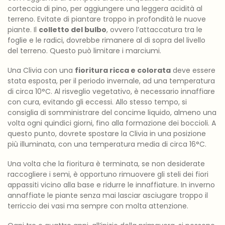
corteccia di pino, per aggiungere una leggera acidità al
terreno. Evitate di piantare troppo in profondità le nuove
piante. Il
colletto del bulbo
, ovvero l’attaccatura tra le
foglie e le radici, dovrebbe rimanere al di sopra del livello
del terreno. Questo può limitare i marciumi.
Una Clivia con una
fioritura ricca e colorata
deve essere
stata esposta, per il periodo invernale, ad una temperatura
di circa 10°C. Al risveglio vegetativo, è necessario innaffiare
con cura, evitando gli eccessi. Allo stesso tempo, si
consiglia di somministrare del concime liquido, almeno una
volta ogni quindici giorni, fino alla formazione dei boccioli. A
questo punto, dovrete spostare la Clivia in una posizione
più illuminata, con una temperatura media di circa 16°C.
Una volta che la fioritura è terminata, se non desiderate
raccogliere i semi, è opportuno rimuovere gli steli dei fiori
appassiti vicino alla base e ridurre le innaffiature. In inverno
annaffiate le piante senza mai lasciar asciugare troppo il
terriccio dei vasi ma sempre con molta attenzione.