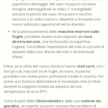
opportuno drenaggio. Nel vaso l’acqua in eccesso
ristagna, danneggiando le radici. E’ consigliabile
estrarre la pianta dal vaso, rimuovere il vecchio
terriccio e le radici marce o deperite e rinvasare con
nuovo substrato opportunamente drenato.
Se la pianta presenta delle
macchie marroni sulle
foglie
, potrebbe essere stata esposta alla
luce
diretta del sole
, che ha bruciato la superficie
fogliare. Controllate l’esposizione del vaso e cercate di
ripararlo dalla luce diretta del sole o da eventuali
riflessi.
Infine, se le clivie del vostro terrazzo hanno
steli corti
, con i
fiori piccoli, nascosti tra le foglie, di nuovo, la pianta
potrebbe non avere preso sufficiente freddo in inverno. Per
avere una fioritura abbondante è necessario che la Clivia
durante la stagione fredda sia esposta ad una
temperatura di circa 10°C.
Tutte le parti della
Clivia miniata
e delle sue
cultivar da
giardino
, se ingerite, possono causare lievi problemi di