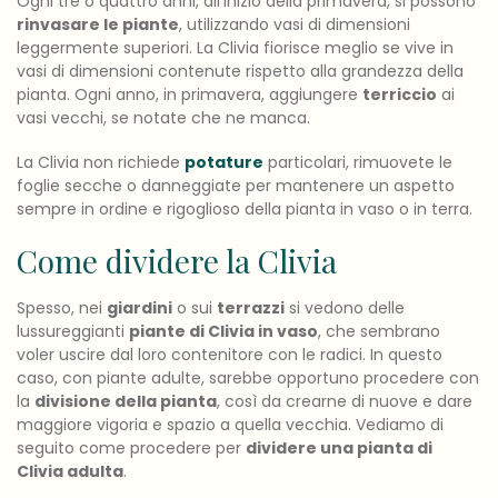
Ogni tre o quattro anni, all’inizio della primavera, si possono
rinvasare le piante
, utilizzando vasi di dimensioni
leggermente superiori. La Clivia fiorisce meglio se vive in
vasi di dimensioni contenute rispetto alla grandezza della
pianta. Ogni anno, in primavera, aggiungere
terriccio
ai
vasi vecchi, se notate che ne manca.
La Clivia non richiede
potature
particolari, rimuovete le
foglie secche o danneggiate per mantenere un aspetto
sempre in ordine e rigoglioso della pianta in vaso o in terra.
Come dividere la Clivia
Spesso, nei
giardini
o sui
terrazzi
si vedono delle
lussureggianti
piante di Clivia in vaso
, che sembrano
voler uscire dal loro contenitore con le radici. In questo
caso, con piante adulte, sarebbe opportuno procedere con
la
divisione della pianta
, così da crearne di nuove e dare
maggiore vigoria e spazio a quella vecchia. Vediamo di
seguito come procedere per
dividere una pianta di
Clivia adulta
.