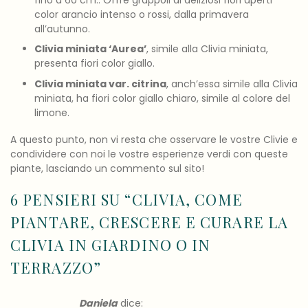
fino a 60 cm.. Offre grappoli di deliziosi fiori aperti
color arancio intenso o rossi, dalla primavera
all’autunno.
Clivia miniata ‘Aurea’
, simile alla Clivia miniata,
presenta fiori color giallo.
Clivia miniata var. citrina
, anch’essa simile alla Clivia
miniata, ha fiori color giallo chiaro, simile al colore del
limone.
A questo punto, non vi resta che osservare le vostre Clivie e
condividere con noi le vostre esperienze verdi con queste
piante, lasciando un commento sul sito!
6 PENSIERI SU “
CLIVIA, COME
PIANTARE, CRESCERE E CURARE LA
CLIVIA IN GIARDINO O IN
TERRAZZO
”
Daniela
dice: