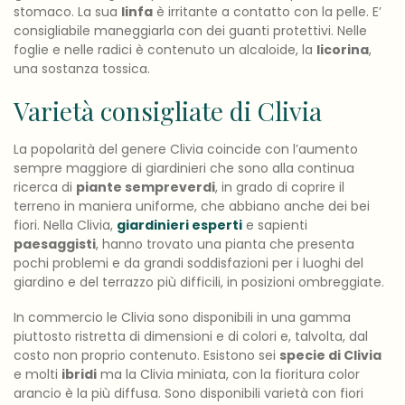
stomaco. La sua
linfa
è irritante a contatto con la pelle. E’
consigliabile maneggiarla con dei guanti protettivi. Nelle
foglie e nelle radici è contenuto un alcaloide, la
licorina
,
una sostanza tossica.
Varietà consigliate di Clivia
La popolarità del genere Clivia coincide con l’aumento
sempre maggiore di giardinieri che sono alla continua
ricerca di
piante sempreverdi
, in grado di coprire il
terreno in maniera uniforme, che abbiano anche dei bei
fiori. Nella Clivia,
giardinieri esperti
e sapienti
paesaggisti
, hanno trovato una pianta che presenta
pochi problemi e da grandi soddisfazioni per i luoghi del
giardino e del terrazzo più difficili, in posizioni ombreggiate.
In commercio le Clivia sono disponibili in una gamma
piuttosto ristretta di dimensioni e di colori e, talvolta, dal
costo non proprio contenuto. Esistono sei
specie di Clivia
e molti
ibridi
ma la Clivia miniata, con la fioritura color
arancio è la più diffusa. Sono disponibili varietà con fiori