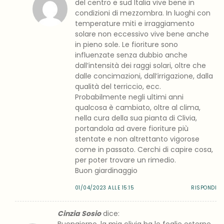
del centro e sud Italia vive bene in
condizioni di mezzombra. In luoghi con
temperature miti e irraggiamento
solare non eccessivo vive bene anche
in pieno sole. Le fioriture sono
influenzate senza dubbio anche
dall’intensità dei raggi solari, oltre che
dalle concimazioni, dall’irrigazione, dalla
qualità del terriccio, ecc.
Probabilmente negli ultimi anni
qualcosa è cambiato, oltre al clima,
nella cura della sua pianta di Clivia,
portandola ad avere fioriture più
stentate e non altrettanto vigorose
come in passato. Cerchi di capire cosa,
per poter trovare un rimedio.
Buon giardinaggio
01/04/2023 ALLE 15:15
RISPONDI
Cinzia Sosio
dice:
Buongiorno, la mia clivia ha le foglie esterne