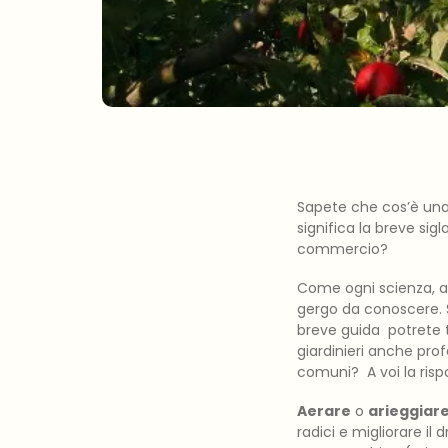
Sapete che cos’è una 
significa la breve sig
commercio?
Come ogni scienza, an
gergo da conoscere. S
breve guida potrete 
giardinieri anche pro
comuni? A voi la risp
Aerare
o
arieggiar
radici e migliorare i