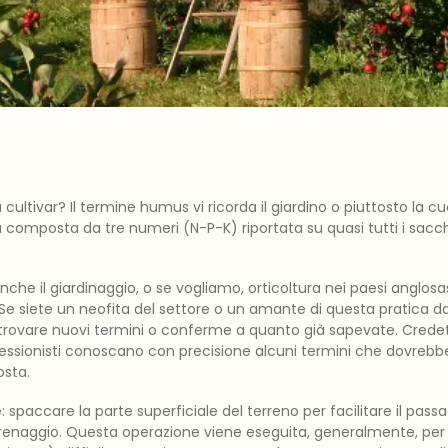
cultivar? Il termine humus vi ricorda il giardino o piuttosto la 
la composta da tre numeri (N-P-K) riportata su quasi tutti i sacc
che il giardinaggio, o se vogliamo, orticoltura nei paesi anglosa
e siete un neofita del settore o un amante di questa pratica da
trovare nuovi termini o conferme a quanto già sapevate. Crede
fessionisti conoscano con precisione alcuni termini che dovrebbe
osta.
e
: spaccare la parte superficiale del terreno per facilitare il passag
l drenaggio. Questa operazione viene eseguita, generalmente, per 