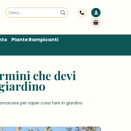
Cerca:
nto
Piante Rampicanti
ermini che devi
 giardino
conoscere per saper cosa fare in giardino