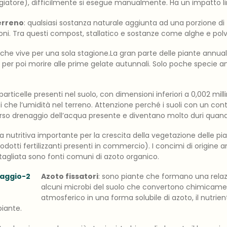
iatore), difficilmente si esegue manualmente. Ha un impatto lim
erreno
: qualsiasi sostanza naturale aggiunta ad una porzione di
ioni. Tra questi compost, stallatico e sostanze come alghe e polv
 che vive per una sola stagione.La gran parte delle piante annual
 per poi morire alle prime gelate autunnali. Solo poche specie 
particelle presenti nel suolo, con dimensioni inferiori a 0,002 millim
nti che l’umidità nel terreno. Attenzione perché i suoli con un co
rso drenaggio dell’acqua presente e diventano molto duri quand
a nutritiva importante per la crescita della vegetazione delle pi
rodotti fertilizzanti presenti in commercio). I concimi di origine a
agliata sono fonti comuni di azoto organico.
Azoto fissatori
: sono piante che formano una rela
alcuni microbi del suolo che convertono chimicame
atmosferico in una forma solubile di azoto, il nutrien
piante.