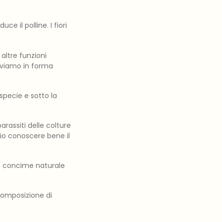
ce il polline. I fiori
altre funzioni
roviamo in forma
 specie e sotto la
arassiti delle colture
rio conoscere bene il
 un concime naturale
composizione di