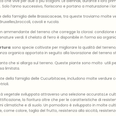
ta che vive per due o più stagioni. Le biennali, durante il loro pri
. Solo l’anno successivo, fioriscono e portano a maturazione i lo
te della famiglia delle Brassicaceae, tra queste troviamo molte
 Bruxelles,broccoli, cavoli e rucola.
 un ammendante del terreno che corregge la clorosi: condizione n
enature verdi. Il chelato di ferro è disponibile in forma sia organ
ertura
: sono specie coltivate per migliorare la qualità del terren
tanza organica apportata in seguito alla lavorazione del terreno s
ianta che si allarga sul terreno. Queste piante sono molto utili p
sa limitata.
nte della famiglia delle Cucurbitacee, includono molte verdure
rioli.
età vegetale sviluppata attraverso una selezione accurata.Le cult
uttificazione, la fioritura oltre che per le caratteristiche di resist
i climatiche e di suolo. Un pomodoro è sviluppato in molte cult
, come colore, taglia del frutto, resistenza alla siccità, resistenz