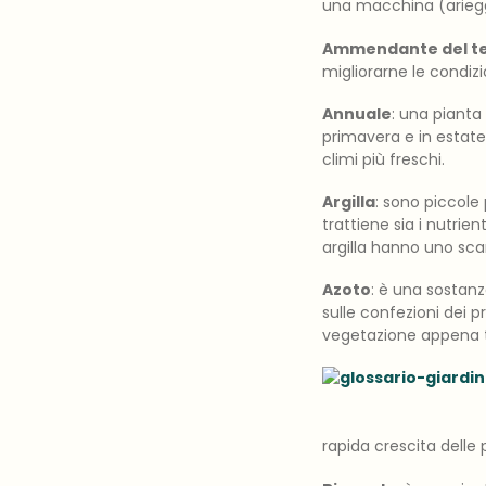
una macchina (ariegg
Ammendante del t
migliorarne le condiz
Annuale
: una pianta
primavera e in estate
climi più freschi.
Argilla
: sono piccole 
trattiene sia i nutrie
argilla hanno uno sca
Azoto
: è una sostanz
sulle confezioni dei p
vegetazione appena t
rapida crescita delle 