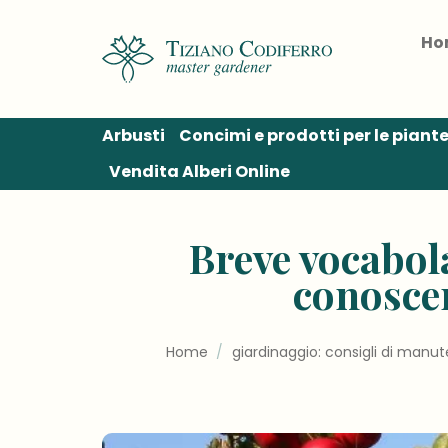
Salta
ai
Ho
contenuti
Arbusti
Concimi e prodotti per le piant
Vendita Alberi Online
Breve vocabola
conoscer
Home
/
giardinaggio: consigli di manu