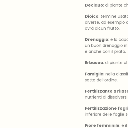
Deciduo
: di piante c
Dioico
: termine usato
diverse, ad esempio as
avrà alcun frutto.
Drenaggio
: è la ca
un buon drenaggio in u
e anche con il prato.
Erbacea
: di piante 
Famiglia
: nella clas
sotto dell’ordine.
Fertilizzante a rilas
nutrienti di dissolver
Fertilizzazione fogl
inferiore delle foglie
Fiore femminile
: è 