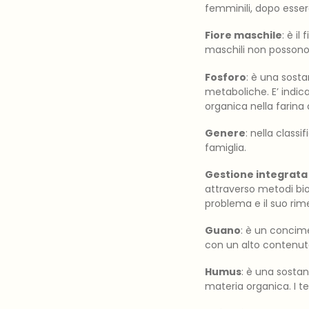
femminili, dopo esser
Fiore maschile
: è il
maschili non possono 
Fosforo
: è una sosta
metaboliche. E’ indica
organica nella farina 
Genere
: nella class
famiglia.
Gestione integrata 
attraverso metodi biol
problema e il suo rim
Guano
: è un concime
con un alto contenuto
Humus
: è una sosta
materia organica. I te