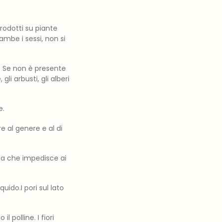
prodotti su piante
ambe i sessi, non si
o. Se non è presente
i arbusti, gli alberi
e.
e al genere e al di
za che impedisce ai
iquido.I pori sul lato
l polline. I fiori