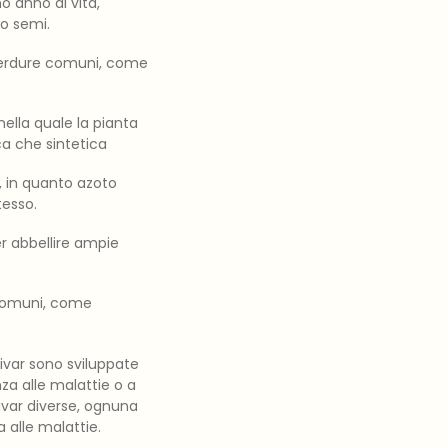
mo anno di vita,
ro semi.
 verdure comuni, come
ella quale la pianta
ica che sintetica
o, in quanto azoto
tesso.
er abbellire ampie
 comuni, come
ivar sono sviluppate
enza alle malattie o a
ivar diverse, ognuna
a alle malattie.