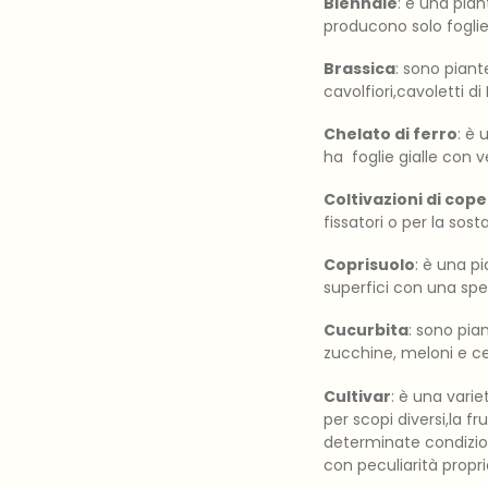
Biennale
: è una pian
producono solo foglie
Brassica
: sono pian
cavolfiori,cavoletti di
Chelato di ferro
: è
ha foglie gialle con v
Coltivazioni di cop
fissatori o per la sos
Coprisuolo
: è una p
superfici con una spe
Cucurbita
: sono pia
zucchine, meloni e cet
Cultivar
: è una vari
per scopi diversi,la fr
determinate condizion
con peculiarità proprie