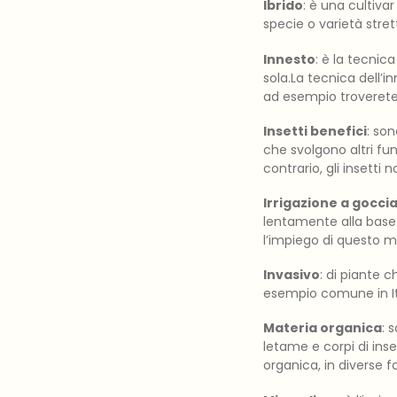
Ibrido
: è una cultiva
specie o varietà stret
Innesto
: è la tecnic
sola.La tecnica dell’i
ad esempio troverete c
Insetti benefici
: son
che svolgono altri fun
contrario, gli insetti 
Irrigazione a gocci
lentamente alla base
l’impiego di questo 
Invasivo
: di piante c
esempio comune in It
Materia organica
: 
letame e corpi di ins
organica, in diverse f