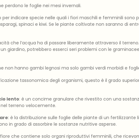
he perdono le foglie nei mesi invernali.
 per indicare specie nelle quali i fiori maschili e femminili sono 
paragi, spinaci e kiwi. Se le piante coltivate non saranno di entr
pacità che l’acqua ha di passare liberamente attraverso il terren
n giardino, potrebbero esserci seri problemi con le graminacee, gl
che non hanno gambi legnosi ma solo gambi verdi morbidi e fogli
sificazione tassonomica degli organismi, questo è il grado superior
cio lento
: è un concime granulare che rivestito con una sostan
si nel terreno velocemente.
iare
: è la distribuzione sulle foglie delle piante di un fertilizzante l
 sono in grado di assorbire le sostanze nutritive asperse.
il fiore che contiene solo organi riproduttivi femminili, che ricevono i