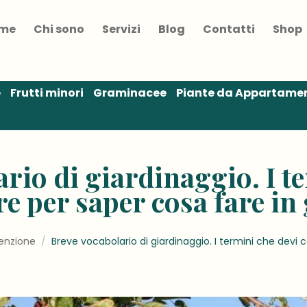
me
Chi sono
Servizi
Blog
Contatti
Shop
e
Frutti minori
Graminacee
Piante da Appartame
rio di giardinaggio. I t
e per saper cosa fare in
tenzione
/
Breve vocabolario di giardinaggio. I termini che devi 