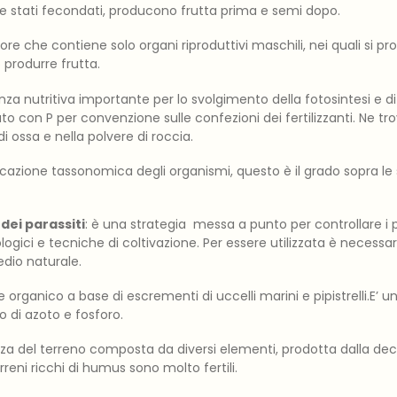
e stati fecondati, producono frutta prima e semi dopo.
 fiore che contiene solo organi riproduttivi maschili, nei quali si produ
produrre frutta.
nza nutritiva importante per lo svolgimento della fotosintesi e di 
to con P per convenzione sulle confezioni dei fertilizzanti. Ne t
di ossa e nella polvere di roccia.
ificazione tassonomica degli organismi, questo è il grado sopra le
dei parassiti
: è una strategia messa a punto per controllare i p
ogici e tecniche di coltivazione. Per essere utilizzata è necessa
edio naturale.
 organico a base di escrementi di uccelli marini e pipistrelli.E’
 di azoto e fosforo.
nza del terreno composta da diversi elementi, prodotta dalla de
rreni ricchi di humus sono molto fertili.