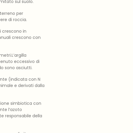
itato sul suolo.
 terreno per
ere di roccia.
i crescono in
annuali crescono con
etri.L’argilla
ntenuto eccessivo di
o sono asciutti.
ante (indicata con N
nimale e derivati dalla
zione simbiotica con
nte l’azoto
te responsabile della