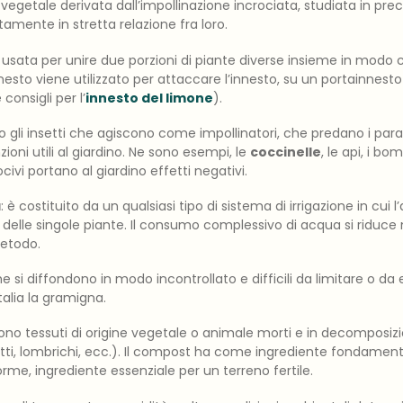
r vegetale derivata dall’impollinazione incrociata, studiata in pr
tamente in stretta relazione fra loro.
a usata per unire due porzioni di piante diverse insieme in modo 
nnesto viene utilizzato per attaccare l’innesto, su un portainnesto
onsigli per l’
innesto del limone
).
o gli insetti che agiscono come impollinatori, che predano i paras
zioni utili al giardino. Ne sono esempi, le
coccinelle
, le api, i bom
nocivi portano al giardino effetti negativi.
a
: è costituito da un qualsiasi tipo di sistema di irrigazione in cui
 delle singole piante. Il consumo complessivo di acqua si riduc
metodo.
he si diffondono in modo incontrollato e difficili da limitare o da
alia la gramigna.
sono tessuti di origine vegetale o animale morti e in decomposizio
etti, lombrichi, ecc.). Il compost ha come ingrediente fondament
orme, ingrediente essenziale per un terreno fertile.