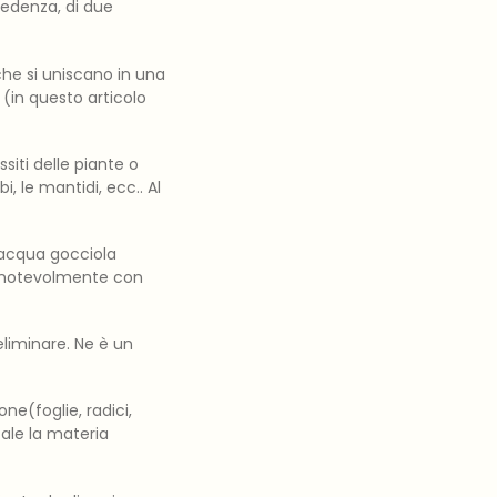
ecedenza, di due
che si uniscano in una
 (in questo articolo
siti delle piante o
bi, le mantidi, ecc.. Al
 l’acqua gocciola
e notevolmente con
 eliminare. Ne è un
ne(foglie, radici,
ale la materia