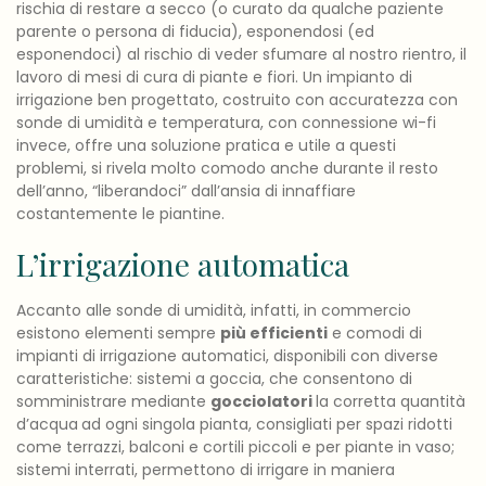
rischia di restare a secco (o curato da qualche paziente
parente o persona di fiducia), esponendosi (ed
esponendoci) al rischio di veder sfumare al nostro rientro, il
lavoro di mesi di cura di piante e fiori. Un impianto di
irrigazione ben progettato, costruito con accuratezza con
sonde di umidità e temperatura, con connessione wi-fi
invece, offre una soluzione pratica e utile a questi
problemi, si rivela molto comodo anche durante il resto
dell’anno, “liberandoci” dall’ansia di innaffiare
costantemente le piantine.
L’irrigazione automatica
Accanto alle sonde di umidità, infatti, in commercio
esistono elementi sempre
più efficienti
e comodi di
impianti di irrigazione automatici, disponibili con diverse
caratteristiche: sistemi a goccia, che consentono di
somministrare mediante
gocciolatori
la corretta quantità
d’acqua
ad ogni singola pianta, consigliati per spazi ridotti
come terrazzi, balconi e cortili piccoli e per piante in vaso;
sistemi interrati, permettono di irrigare in maniera