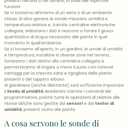
presenti nell’aria o nel terreno, in base alle rispettive
funzioni.
Se ci troviamo all’interno di un serra o di un ambiente
chiuso di altro genere, le sonde misurano umidità e
temperatura relative e, tramite centraline elettroniche
collegate, elaborano i dati e riescono a fornire il giusto
quantitativo di acqua necessario alle piante in quel
momento in quell’ambiente.
Se ci troviamo all’aperto, in un giardino, le sonde di umidità
e temperatura, installate in diverse zone nel terreno,
forniranno i dati relativi alla centralina collegata e
permetteranno di irrigare o meno il suolo con notevoli
vantaggi per la crescita sana e rigogliosa delle piante
presenti o del tappeto erboso.
Al giardiniere (anche dilettante) sarà sufficiente impostare
il
livello di umidità
desiderato tramite i comandi del
programmatore, poiché tutte le operazioni di relative alle
risorse idriche sono gestite dai
sensori
e dai
tester di
umidità
, presenti vicino alle piante.
A cosa servono le sonde di