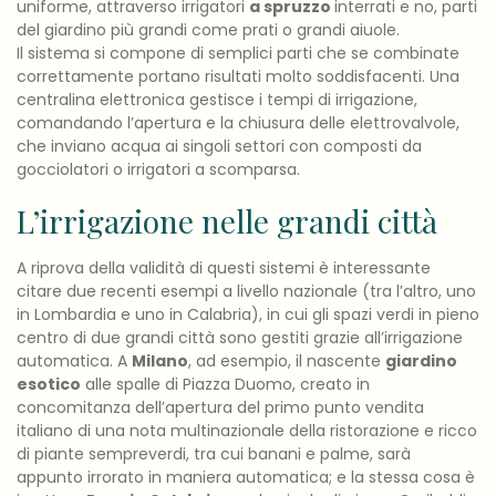
uniforme, attraverso irrigatori
a spruzzo
interrati e no, parti
del giardino più grandi come prati o grandi aiuole.
Il sistema si compone di semplici parti che se combinate
correttamente portano risultati molto soddisfacenti. Una
centralina elettronica gestisce i tempi di irrigazione,
comandando l’apertura e la chiusura delle elettrovalvole,
che inviano acqua ai singoli settori con composti da
gocciolatori o irrigatori a scomparsa.
L’irrigazione nelle grandi città
A riprova della validità di questi sistemi è interessante
citare due recenti esempi a livello nazionale (tra l’altro, uno
in Lombardia e uno in Calabria), in cui gli spazi verdi in pieno
centro di due grandi città sono gestiti grazie all’irrigazione
automatica. A
Milano
, ad esempio, il nascente
giardino
esotico
alle spalle di Piazza Duomo, creato in
concomitanza dell’apertura del primo punto vendita
italiano di una nota multinazionale della ristorazione e ricco
di piante sempreverdi, tra cui banani e palme, sarà
appunto irrorato in maniera automatica; e la stessa cosa è