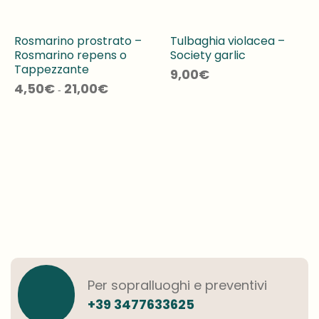
Rosmarino prostrato –
Tulbaghia violacea –
Rosmarino repens o
Society garlic
Tappezzante
9,00
€
Fascia
4,50
€
21,00
€
-
di
prezzo:
da
4,50€
a
21,00€
Per sopralluoghi e preventivi
+39 3477633625