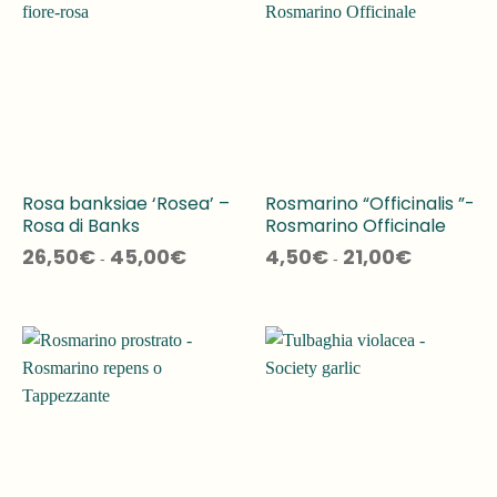
Rosa banksiae ‘Rosea’ –
Rosmarino “Officinalis ”-
Rosa di Banks
Rosmarino Officinale
Fascia
Fascia
26,50
€
45,00
€
4,50
€
21,00
€
-
-
di
di
prezzo:
prezzo:
da
da
26,50€
4,50€
a
a
45,00€
21,00€