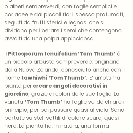
o alberi sempreverdi
,
con foglie semplici e
coriacee e
dai
piccoli fiori, spesso profumati,
seguiti da frutti sferici e legnosi che si
dividono per
liberare i
semi
che contengono
avvolti da una
polpa appiccicosa
Il
Pittosporum
tenuifolium
‘Tom
Thumb
’
è
un
piccolo
arbusto sempreverde, originario
della Nuova Zelanda, conosciuto anche con il
nome
tawhiwhi
‘Tom
Thumb
’
.
E’
un’ottima
pianta per
creare angoli
decorativi
in
giardino
, grazie ai colori delle sue foglie. La
varietà
‘Tom
Thumb’
ha
foglie
verde chiaro in
principio, per poi passare quasi al viola. Sono
portate su steli sottili di colore scuro, quasi
nero
.
La pianta ha, in natura, una forma