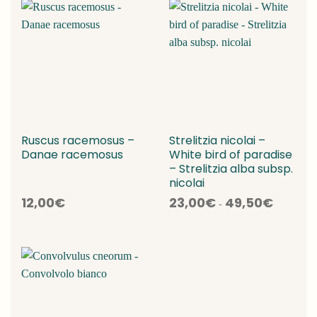
Ruscus racemosus –
Strelitzia nicolai –
Danae racemosus
White bird of paradise
– Strelitzia alba subsp.
nicolai
Fascia
12,00
€
23,00
€
49,50
€
-
di
prezzo:
da
23,00€
a
49,50€