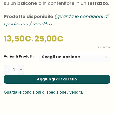
su un
balcone
o in contenitore in un
terrazzo
.
Prodotto disponibile
(
guarda le condizioni di
spedizione / vendita
)
Fascia
13,50
€
25,00
€
di
-
prezzo:
da
SVUOTA
13,50€
a
Varianti Prodotti
25,00€
Nandina domestica ‘Gulf Stream’ - Gulf Stream Heavenly Bambo
Aggiungi al carrello
Guarda le condizioni di spedizione / vendita