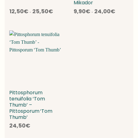
Mikador
Fascia
Fascia
12,50
€
25,50
€
9,90
€
24,00
€
-
-
di
di
prezzo:
prezzo:
da
da
12,50€
9,90€
a
a
25,50€
24,00€
Pittosphorum
tenuifolia ‘Tom
Thumb’ –
Pittosporum ‘Tom
Thumb’
24,50
€