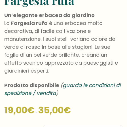
Fargesia rufa
Un’elegante erbacea da giardino
La
Fargesia rufa
è una erbacea molto
decorativa, di facile coltivazione e
manutenzione. I suoi steli variano colore dal
verde al rosso in base alle stagioni. Le sue
foglie di un bel verde brillante, creano un
effetto scenico apprezzato da paesaggisti e
giardinieri esperti.
Prodotto disponibile
(
guarda le condizioni di
spedizione / vendita
)
Fascia
19,00
€
35,00
€
di
-
prezzo:
da
19,00€