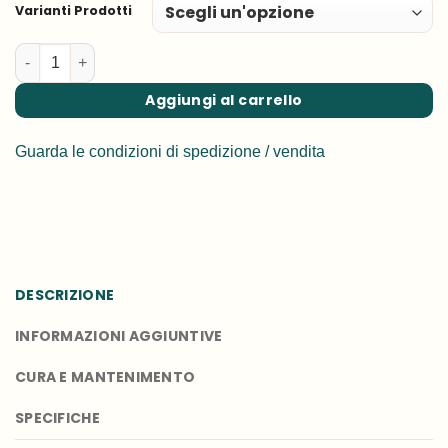
a
Varianti Prodotti
35,00€
Fargesia rufa quantità
Aggiungi al carrello
Guarda le condizioni di spedizione / vendita
DESCRIZIONE
INFORMAZIONI AGGIUNTIVE
CURA E MANTENIMENTO
SPECIFICHE