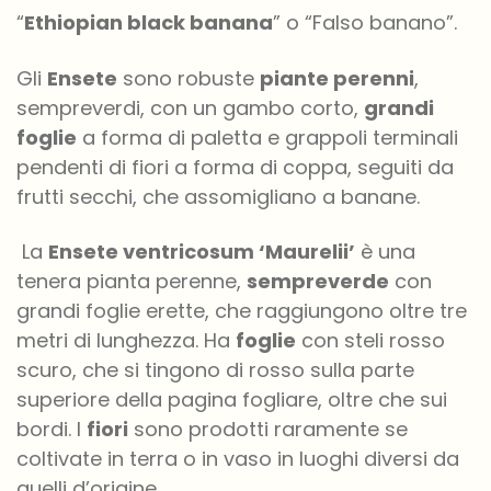
“
Ethiopian
black banana
” o “Falso banano”.
Gli
Ensete
sono robuste
piante perenni
,
sempreverdi, con un gambo corto,
grandi
foglie
a forma di paletta e grappoli terminali
pendenti di fiori a forma di coppa, seguiti da
frutti secchi, che assomigliano a banane.
La
Ensete
ventricosum
‘
Maurelii
’
è una
tenera pianta perenne,
sempreverde
con
grandi foglie erette, che raggiungono oltre tre
metri di lunghezza. Ha
foglie
con steli rosso
scuro, che si tingono di rosso sulla parte
superiore della pagina fogliare, oltre che sui
bordi. I
fiori
sono prodotti raramente se
coltivate in terra o in vaso in luoghi diversi da
quelli d’origine.