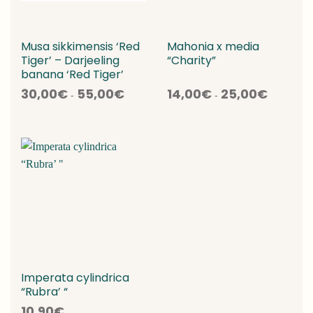
Musa sikkimensis ‘Red
Mahonia x media
Tiger’ – Darjeeling
“Charity”
banana ‘Red Tiger’
Fascia
Fascia
30,00
€
55,00
€
14,00
€
25,00
€
-
-
di
di
prezzo:
prezzo:
da
da
30,00€
14,00€
a
a
55,00€
25,00€
Imperata cylindrica
“Rubra’ “
10,90
€