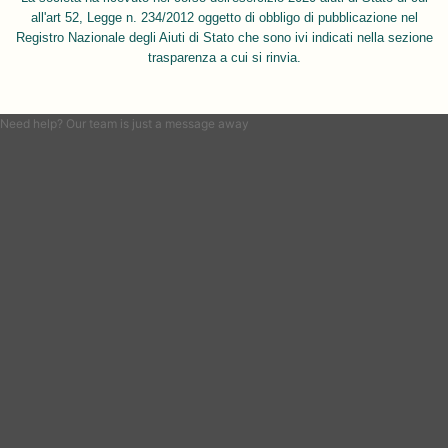
all'art 52, Legge n. 234/2012 oggetto di obbligo di pubblicazione nel
Registro Nazionale degli Aiuti di Stato che sono ivi indicati nella sezione
trasparenza a cui si rinvia.
Need help? Our team is just a message away