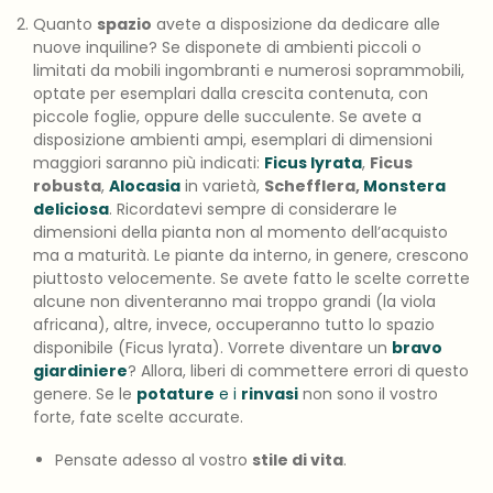
Quanto
spazio
avete a disposizione da dedicare alle
nuove inquiline? Se disponete di ambienti piccoli o
limitati da mobili ingombranti e numerosi soprammobili,
optate per esemplari dalla crescita contenuta, con
piccole foglie, oppure delle succulente. Se avete a
disposizione ambienti ampi, esemplari di dimensioni
maggiori saranno più indicati:
Ficus lyrata
,
Ficus
robusta
,
Alocasia
in varietà,
Schefflera
,
Monstera
deliciosa
. Ricordatevi sempre di considerare le
dimensioni della pianta non al momento dell’acquisto
ma a maturità. Le piante da interno, in genere, crescono
piuttosto velocemente. Se avete fatto le scelte corrette
alcune non diventeranno mai troppo grandi (la viola
africana), altre, invece, occuperanno tutto lo spazio
disponibile (Ficus lyrata). Vorrete diventare un
bravo
giardiniere
? Allora, liberi di commettere errori di questo
genere. Se le
potature
e i
rinvasi
non sono il vostro
forte, fate scelte accurate.
Pensate adesso al vostro
stile di vita
.