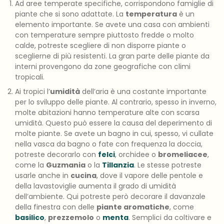
Ad aree temperate specifiche, corrispondono famiglie di
piante che si sono adattate. La
temperatura
è un
elemento importante. Se avete una casa con ambienti
con temperature sempre piuttosto fredde o molto
calde, potreste scegliere di non disporre piante o
sceglierne di più resistenti. La gran parte delle piante da
interni provengono da zone geografiche con climi
tropicali.
Ai tropici l’
umidità
dell’aria è una costante importante
per lo sviluppo delle piante. Al contrario, spesso in inverno,
molte abitazioni hanno temperature alte con scarsa
umidità. Questo può essere la causa del deperimento di
molte piante. Se avete un bagno in cui, spesso, vi cullate
nella vasca da bagno o fate con frequenza la doccia,
potreste decorarlo con
felci
, orchidee o
bromeliacee
,
come la
Guzmania
o la
Tillanzia
. Le stesse potreste
usarle anche in
cucina
, dove il vapore delle pentole e
della lavastoviglie aumenta il grado di umidità
dell’ambiente. Qui potreste però decorare il davanzale
della finestra con delle
piante aromatiche
, come
basilico
,
prezzemolo
o
menta
. Semplici da coltivare e