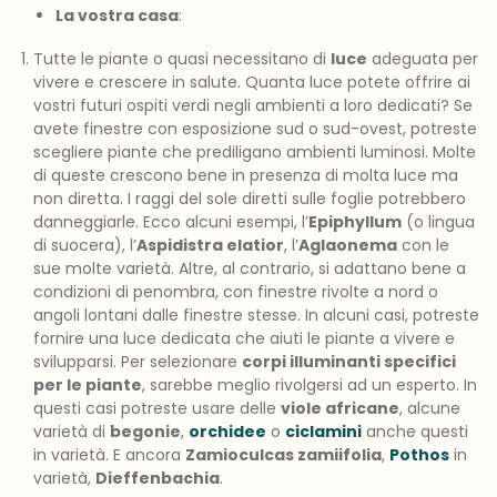
La vostra casa
:
Tutte le piante o quasi necessitano di
luce
adeguata per
vivere e crescere in salute. Quanta luce potete offrire ai
vostri futuri ospiti verdi negli ambienti a loro dedicati? Se
avete finestre con esposizione sud o sud-ovest, potreste
scegliere piante che prediligano ambienti luminosi. Molte
di queste crescono bene in presenza di molta luce ma
non diretta. I raggi del sole diretti sulle foglie potrebbero
danneggiarle. Ecco alcuni esempi, l’
Epiphyllum
(o lingua
di suocera), l’
Aspidistra elatior
, l’
Aglaonema
con le
sue molte varietà. Altre, al contrario, si adattano bene a
condizioni di penombra, con finestre rivolte a nord o
angoli lontani dalle finestre stesse. In alcuni casi, potreste
fornire una luce dedicata che aiuti le piante a vivere e
svilupparsi. Per selezionare
corpi illuminanti specifici
per le piante
, sarebbe meglio rivolgersi ad un esperto. In
questi casi potreste usare delle
viole africane
, alcune
varietà di
begonie
,
orchidee
o
ciclamini
anche questi
in varietà. E ancora
Zamioculcas zamiifolia
,
Pothos
in
varietà,
Dieffenbachia
.