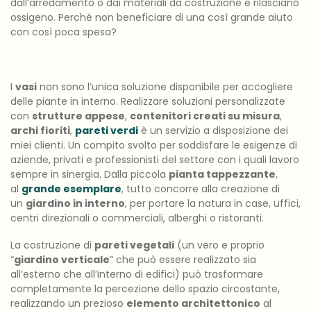
dall’arredamento o dai materiali da costruzione e rilasciano
ossigeno. Perché non beneficiare di una così grande aiuto
con così poca spesa?
I
vasi
non sono l’unica soluzione disponibile per accogliere
delle piante in interno. Realizzare soluzioni personalizzate
con
strutture appese
,
contenitori creati su misura
,
archi fioriti
,
pareti verdi
è un servizio a disposizione dei
miei clienti. Un compito svolto per soddisfare le esigenze di
aziende, privati e professionisti del settore con i quali lavoro
sempre in sinergia. Dalla piccola
pianta tappezzante
,
al
grande esemplare
, tutto concorre alla creazione di
un
giardino in interno
, per portare la natura in case, uffici,
centri direzionali o commerciali, alberghi o ristoranti.
La costruzione di
pareti vegetali
(un vero e proprio
“
giardino verticale
” che può essere realizzato sia
all’esterno che all’interno di edifici) può trasformare
completamente la percezione dello spazio circostante,
realizzando un prezioso
elemento architettonico
al