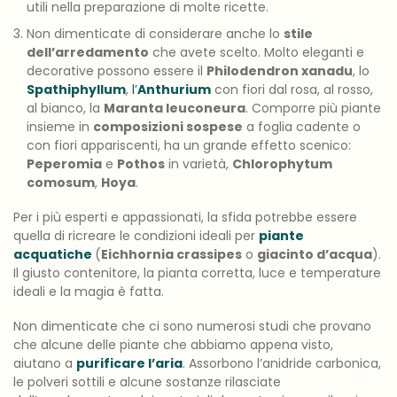
utili nella preparazione di molte ricette.
Non dimenticate di considerare anche lo
stile
dell’arredamento
che avete scelto. Molto eleganti e
decorative possono essere il
Philodendron xanadu
, lo
Spathiphyllum
,
l’
Anthurium
con fiori dal rosa, al rosso,
al bianco, la
Maranta leuconeura
. Comporre più piante
insieme in
composizioni sospese
a foglia cadente o
con fiori appariscenti, ha un grande effetto scenico:
Peperomia
e
Pothos
in varietà,
Chlorophytum
comosum
,
Hoya
.
Per i più esperti e appassionati, la sfida potrebbe essere
quella di ricreare le condizioni ideali per
piante
acquatiche
(
Eichhornia crassipes
o
giacinto d’acqua
).
Il giusto contenitore, la pianta corretta, luce e temperature
ideali e la magia è fatta.
Non dimenticate che ci sono numerosi studi che provano
che alcune delle piante che abbiamo appena visto,
aiutano a
purificare l’aria
. Assorbono l’anidride carbonica,
le polveri sottili e alcune sostanze rilasciate