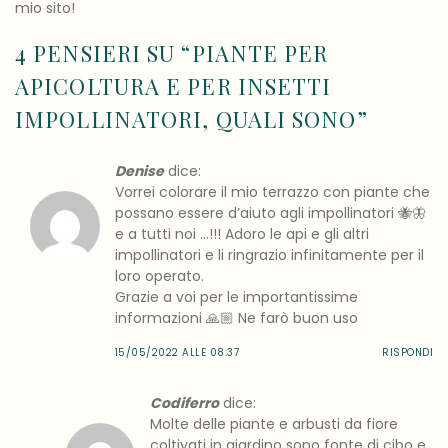
mio sito!
4 PENSIERI SU “
PIANTE PER
APICOLTURA E PER INSETTI
IMPOLLINATORI, QUALI SONO
”
Denise
dice:
Vorrei colorare il mio terrazzo con piante che
possano essere d’aiuto agli impollinatori 🐝🦋
e a tutti noi …!!! Adoro le api e gli altri
impollinatori e li ringrazio infinitamente per il
loro operato.
Grazie a voi per le importantissime
informazioni 🙏🏼 Ne farò buon uso
15/05/2022 ALLE 08:37
RISPONDI
Codiferro
dice:
Molte delle piante e arbusti da fiore
coltivati in giardino sono fonte di cibo e