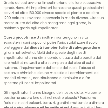
Grazie ad essi avviene l’impollinazione e le loro successiva
riproduzione. Gli impollinatori forniscono questi preziosissimi
servizi ad oltre 180.000 diverse specie di piante e ad oltre
1200 colture. Proviamo a pensarla in modo diverso. Circa un
morso su tre del cibo che mangiamo ogni giorno, lo
abbiamo grazie agli impollinatori.
Questi
piccoli insetti
, inoltre, mantengono in vita
ecosistemi sani capaci di pulire l’aria, stabilizzare il suolo,
proteggere dai
disastri ambientali e di salvaguardare
gli animali selvatici. Molti delle specie degli insetti
impollinatori stanno diminuendo a causa della perdita dei
loro habitat naturali e alla scomparsa del cibo di cui si
nutrono. L’inquinamento dell’aria e del suolo, l’abuso di
sostanze chimiche, alcune malattie e i cambiamenti dei
modelli climatici, contribuiscono a diminuire e a far
spostare gli insetti impollinatori.
Gli impollinatori hanno bisogno del nostro aiuto. Ma come
possiamo essere loro utili nel nostro piccolo? Possiamo
farlo nei nostri balconi, terrazzi, giardini, mettendo a dimora
piante che aiutano gli impollinatori
durante tutto il loro