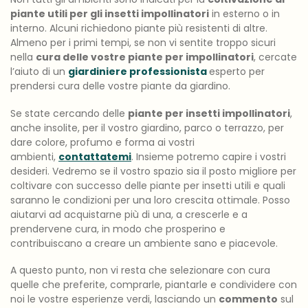
piante utili per gli insetti impollinatori
in esterno o in
interno. Alcuni richiedono piante più resistenti di altre.
Almeno per i primi tempi, se non vi sentite troppo sicuri
nella
cura delle vostre piante per impollinatori
, cercate
l’aiuto di un
giardiniere professionista
esperto per
prendersi cura delle vostre piante da giardino.
Se state cercando delle
piante per insetti impollinatori
,
anche insolite, per il vostro giardino, parco o terrazzo, per
dare colore, profumo e forma ai vostri
ambienti,
contattatemi
. Insieme potremo capire i vostri
desideri. Vedremo se il vostro spazio sia il posto migliore per
coltivare con successo delle piante per insetti utili e quali
saranno le condizioni per una loro crescita ottimale. Posso
aiutarvi ad acquistarne più di una, a crescerle e a
prendervene cura, in modo che prosperino e
contribuiscano a creare un ambiente sano e piacevole.
A questo punto, non vi resta che selezionare con cura
quelle che preferite, comprarle, piantarle e condividere con
noi le vostre esperienze verdi, lasciando un
commento
sul