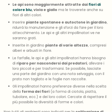
Le api sono maggiormente attratte dai
fiori di
colore blu
, viola e giallo
ma le troverete anche su
fiori di altri colori.
Inserire
piante spontanee e autoctone in giardino
,
ridurrà la manutenzione e gli sforzi da fare per il loro
attecchimento. Le api e gli altri impollinatori ve ne
saranno grati.
Inserite in giardino
piante di varie altezze
, compresi
alberi e arbusti in fiore.
Le farfalle, le api e gli altri impollinatori hanno bisogno
di
riparo per nascondersi dai predatori
, allevare i
loro piccoli e per trasformarsi. Se possibile, lasciate
una parte del giardino con una nota selvaggia, con il
prato non tagliato e le foglie non raccolte.
Gli impollinatori hanno preferenze diverse nella scelta
della
forma dei fiori
(a forma di ciotola, piatta,
tubolare, ecc.) e dei loro colori. Cercate di rispettare il
più possibile la diversità di forme e colori.
Non tutti gli ambienti sono indicati per la
coltivazione di