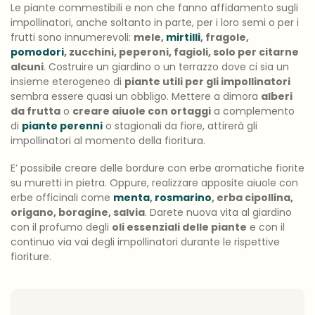
Le piante commestibili e non che fanno affidamento sugli
impollinatori, anche soltanto in parte, per i loro semi o per i
frutti sono innumerevoli:
mele,
mirtilli
, fragole,
pomodori
, zucchini, peperoni, fagioli, solo per citarne
alcuni
. Costruire un giardino o un terrazzo dove ci sia un
insieme eterogeneo di
piante utili per gli impollinatori
sembra essere quasi un obbligo. Mettere a dimora
alberi
da frutta
o
creare aiuole con ortaggi
a complemento
di
piante perenni
o stagionali da fiore, attirerà gli
impollinatori al momento della fioritura.
E’ possibile creare delle bordure con erbe aromatiche fiorite
su muretti in pietra. Oppure, realizzare apposite aiuole con
erbe officinali come
menta
,
rosmarino
, erba cipollina,
origano, boragine, salvia
. Darete nuova vita al giardino
con il profumo degli
oli essenziali delle piante
e con il
continuo via vai degli impollinatori durante le rispettive
fioriture.