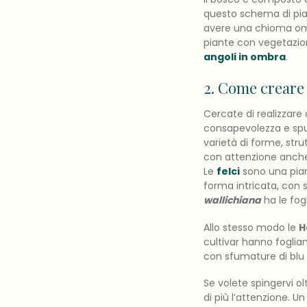
questo schema di pian
avere una chioma o
piante con vegetazion
angoli in ombra
.
2. Come creare 
Cercate di realizzare 
consapevolezza e spun
varietà di forme, stru
con attenzione anche i
Le
felci
sono una pian
forma intricata, con s
wallichiana
ha le fog
Allo stesso modo le
H
cultivar hanno fogliam
con sfumature di blu 
Se volete spingervi ol
di più l’attenzione. 