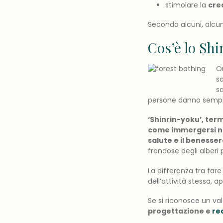
stimolare la
cre
Secondo alcuni, alcuni
Cos’è lo Sh
O
s
s
persone danno sempre 
‘Shinrin-yoku’, ter
come immergersi nel
salute e il benesse
frondose degli alberi p
La differenza tra fare 
dell’attività stessa, 
Se si riconosce un va
progettazione e
rea