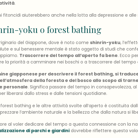
atività
.
 fitoncidi aiuterebbero anche nella lotta alla depressione e alle
inrin-yoku o forest bathing
riginario del Giappone, dove è noto come
shinrin-yoku
, l’effet
alute e sul benessere mentale è stato oggetto di studi che con
appiamo.
Trascorrere del tempo all’aperto fa bene
. Ecco pe
la priorità a camminare nei boschi o a trascorrere del tempo al
mine giapponese per descrivere il forest bathing, si traduce
l’atmosfera della foresta e del bosco allo scopo di trarne
re personale
. Significa passare del tempo in consapevolezza, al
er liberarsi dallo stress e dalle tensioni quotidiane.
forest bathing e le altre attività svolte all’aperto è costituita da
apprezzare l’ambiente naturale e la bellezza che dalla natura si lib
lore al voler dedicare del tempo a questa connessione con la natu
lizzazione di parchi e giardini
dovrebbe riflettere questa volo