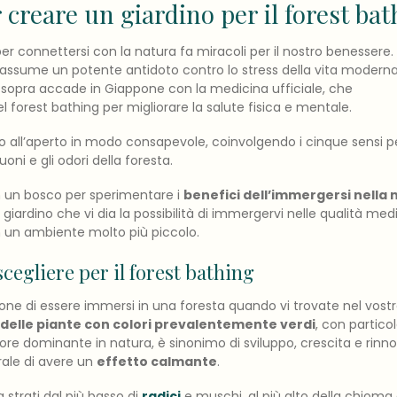
 creare un giardino per il forest ba
r connettersi con la natura fa miracoli per il nostro benessere.
i assume un potente antidoto contro lo stress della vita moderna
opra accade in Giappone con la medicina ufficiale, che
el forest bathing per migliorare la salute fisica e mentale.
o all’aperto in modo consapevole, coinvolgendo i cinque sensi p
uoni e gli odori della foresta.
n un bosco per sperimentare i
benefici dell’immergersi nella 
 giardino che vi dia la possibilità di immergervi nelle qualità medi
n un ambiente molto più piccolo.
scegliere per il forest bathing
ione di essere immersi in una foresta quando vi trovate nel vostr
 delle piante con colori prevalentemente verdi
, con partico
 colore dominante in natura, è sinonimo di sviluppo, crescita e rin
rale di avere un
effetto calmante
.
 strati dal più basso di
radici
e muschi, al più alto della chioma