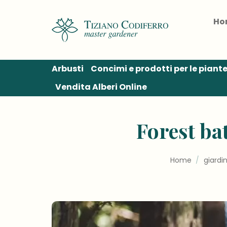
Salta
ai
Ho
contenuti
Arbusti
Concimi e prodotti per le piant
Vendita Alberi Online
Forest ba
Home
/
giardi