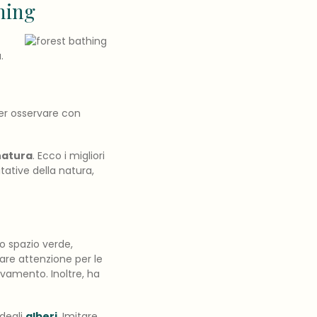
thing
.
er osservare con
natura
. Ecco i migliori
tative della natura,
o spazio verde,
lare attenzione per le
novamento. Inoltre, ha
 degli
alberi
. Imitare