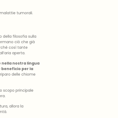
 malattie tumorali.
to della filosofia sulla
fermano ciò che già
rché così tante
l’aria aperta.
 nella nostra lingua
 beneficio per la
 riparo delle chiome
llo scopo principale
era.
ra, allora la
ntà.