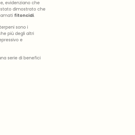
one, evidenziano che
È stato dimostrato che
hiamati
fitoncidi
.
 terpeni sono i
he più degli altri
epressivo e
a serie di benefici