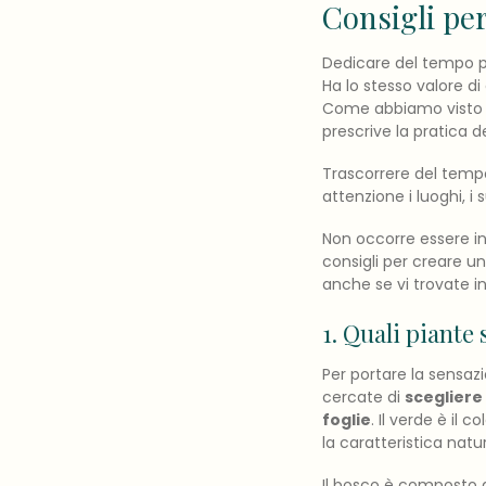
Consigli per
Dedicare del tempo pe
Ha lo stesso valore d
Come abbiamo visto s
prescrive la pratica d
Trascorrere del temp
attenzione i luoghi, i s
Non occorre essere i
consigli per creare un
anche se vi trovate i
1. Quali piante 
Per portare la sensaz
cercate di
scegliere
foglie
. Il verde è il
la caratteristica natu
Il bosco è composto a