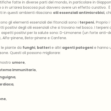
tifiche fatte in diverse parti del mondo, in particolare in Giapp
ta o in un’area boscosa può davvero avere un effetto curativo. 
ti in questi ambienti rilasciano
olii essenziali antimicrobici
, c
cono gli elementi essenziali dei fitoncidi sono i
terpeni.
Proprio i
tti positivi degli olii essenziali che si trovano nel bosco. I terpeni c
 aspetti positivi per la salute sono: D-Limonene (un forte anti-d
), Alfa-pinene, Beta-pinene e Canfene.
o le piante da
funghi
,
batteri
e altri
agenti patogeni
e hanno un
rsone. Questi oli possono migliorare:
l nostro
umore
,
istema immunitario
,
anguigna
,
ardiaca
,
,
one
,