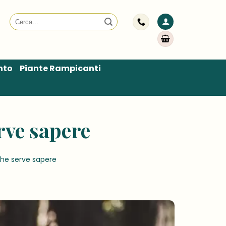
Cerca:
nto
Piante Rampicanti
rve sapere
che serve sapere