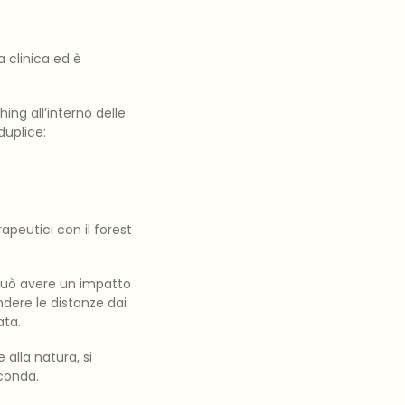
 clinica ed è
hing all’interno delle
duplice:
peutici con il forest
può avere un impatto
ndere le distanze dai
ata.
alla natura, si
rconda.