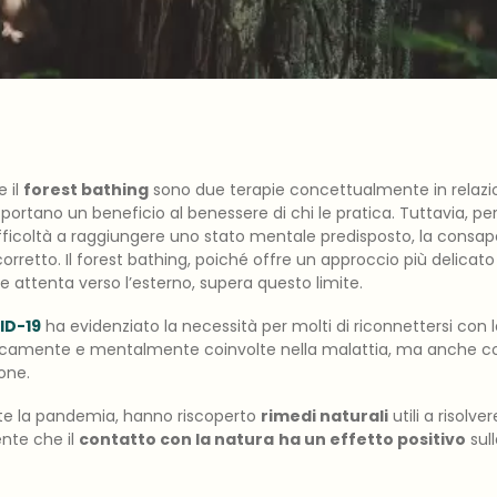
e il
forest bathing
sono due terapie concettualmente in relazio
portano un beneficio al benessere di chi le pratica. Tuttavia, pe
ifficoltà a raggiungere uno stato mentale predisposto, la consa
rretto. Il forest bathing, poiché offre un approccio più delicato 
e attenta verso l’esterno, supera questo limite.
ID-19
ha evidenziato la necessità per molti di riconnettersi con 
isicamente e mentalmente coinvolte nella malattia, ma anche 
one.
te la pandemia, hanno riscoperto
rimedi naturali
utili a risolve
nte che il
contatto con la natura
ha un effetto positivo
sull