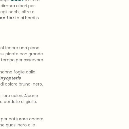
 dimora alberi per
gli occhi, oltre a
on fiori
e ai bordi o
er ottenere una piena
e su piante con grande
del tempo per osservare
anno foglie dalla
Dryopteris
i di colore bruno-nero.
 loro colori. Alcune
 bordate di giallo,
me per catturare ancora
e quasi nero e le