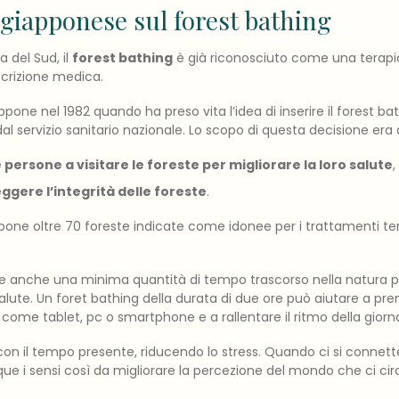
 giapponese sul forest bathing
 del Sud, il
forest bathing
è già riconosciuto come una terapia
scrizione medica.
ppone nel 1982 quando ha preso vita l’idea di inserire il forest bat
al servizio sanitario nazionale. Lo scopo di questa decisione era 
 persone a visitare le foreste per migliorare la loro salute
,
ggere l’integrità delle foreste
.
pone oltre 70 foreste indicate come idonee per i trattamenti tera
he anche una minima quantità di tempo trascorso nella natura 
salute. Un foret bathing della durata di due ore può aiutare a pre
i come tablet, pc o smartphone e a rallentare il ritmo della giorn
con il tempo presente, riducendo lo stress. Quando ci si connette 
nque i sensi così da migliorare la percezione del mondo che ci ci