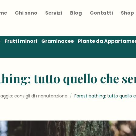
me
Chi sono
Servizi
Blog
Contatti
Shop
e
Frutti minori
Graminacee
Piante da Appartame
thing: tutto quello che se
naggio: consigli di manutenzione
/
Forest bathing: tutto quello 