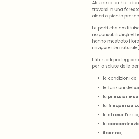
Alcune ricerche scien
trovarsi in una fores
alberi e piante presen
Le parti che costituis
responsabili degli effe
hanno mostrato i loro
rinvigorente naturale
I fitoncidi proteggon
per la salute delle pe
le condizioni de
le funzioni del
s
la
pressione s
la
frequenza c
lo
stress
, l’ansia
la
concentrazi
il
sonno
,