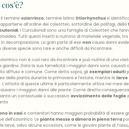
 cos’è?
il termine
oziorrinco
, termine latino
Otiorhynchus
si identific
appartiene all’ordine dei coleotteri, sottordine dei polifagi, della
culionidi
. I Curculionidi sono una famiglia di Coleotteri che fann
noidea. Tutti questi insetti si nutrono di materiale vegetale, tra
in decomposizione. La gran parte di essi
non
causa danni eviden
 diverse specie sono rare e anche difficili da incontrare.
’oziorrinco non è così raro da incontrare e può nutrirsi di una v
giardino. Data la sua famelicità i maggiori danni sono causati al
olto diffuso e comune. Come detto sopra, gli
esemplari adulti
p
are della pianta durante la primavera e l’estate, mentre le
larve
. L’attività di queste ultime è particolarmente attiva nei mesi de
causano i maggiori danni alle piante. Come diretta conseguenza de
 pianta un contestuale o successivo
avvizzimento delle foglie
e
anta
ono in vasi
e contenitori hanno maggiori probabilità di essere
e dell’oziorrinco. Le
piante messe a dimora in piena terra
po
le larve, salvo alcune eccezioni, come le giovani piante di Tasso, 