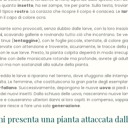
In quanto
insetto
, ha sei zampe, tre per parte. Sulla testa, tro
l tipico
rostro
. La corazza che ricopre il corpo è coriacea. Le
la
n il capo di colore ocra.
piante sono provocati, senza dubbio dalle larve, con la loro insazi
i
, scavando gallerie e rovinando tutto ciò che incontrano. Se ve
tinus (
lentaggine
), con le foglie piccole, stentate, di colore gia
vate con attenzione e troverete, sicuramente, le tracce della 
con le sue larve. Presto, la pianta colpita deperirà in modo irrecup
oline con delle morsicature rotonde ma profonde, avrete gli adul
ici ma non sostanziali alla salute della pianta.
edda le larve si riparano nel terreno, dove sfuggono alle intempe
lta. Le femmine, che costituiscono la gran parte degli esemplari 
rfallano
. Successivamente, depongono le nuove
uova
ai piedi
 dei nuovi insetti. Dalla schiusa delle uova, nasceranno nuove lar
nte e causeranno ulteriori danni ai loro ospiti. In compenso, sapp
lare riesce a fare una sola
generazione
.
i presenta una pianta attaccata dall