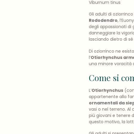
Viburnum tinus
Gli adulti di oziorri
Rododendro
, l’Euon
degli appassionati di 
danneggiare la vigori
lasciando dietro di sé
Di oziorrinco ne esisto
l’
Otiorhynchus arma
una minore voracità d
Come si com
L’
Otiorhynchus
(co
appartenente alla fa
ornamentali da sie
vasi o nel terreno. Al 
più giovani e tenere d
questo motivo, la lott
Gli adulti si presenta