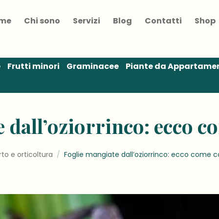
me
Chi sono
Servizi
Blog
Contatti
Shop
e
Frutti minori
Graminacee
Piante da Appartame
 dall’oziorrinco: ecco 
rto e orticoltura
/
Foglie mangiate dall’oziorrinco: ecco come 