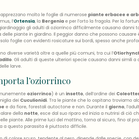
nco apprezzano molto le foglie di numerose
piante erbacee e arb
ymus, l’
Ortensia
, la
Bergenia
e per l’orto la fragola. Per la fortun
giardinaggio gli adulti di oziorrinco difficilmente causano danni t
a delle piante in giardino. Il peggior danno che possono causare è
 solo foglie con evidenti rosicature sui bordi, spesso anche prof
no diverse varietà oltre a quelle più comuni, tra cui l’
Otiorhync
dillo
. Gli adulti di queste ulteriori specie causano danni simili a
elle larve.
porta l’oziorrinco
munemente
oziorrinco
) è un
insetto
, dell’ordine dei
Coleotter
miglia dei
Cuculionidi
. Tra le piante che lo ospitano troviamo a
pe
e da fiore, forestali autoctone e non. Durante il
giorno
, l’adu
calare della
notte
, esce dal suo riparo ed inizia a nutrirsi di ciò ch
elle piante. Alle prime luci del mattino, torna al sicuro, fino al 
a a questo parassita è piuttosto difficile.
no di colore scuro, tendente al nero, dipende dalle specie, con del