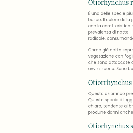
Otiorhynchus r
È una delle specie più 
bosco. Il colore dell
con la caratteristica
prevalenza di notte. I
radicale, consumando
Come già detto sopra,
vegetazione con fogli
che sono attaccate d
avvizziscono. Sono ben
Otiorrhynchus 
Questo oziorrinco pref
Questa specie è legg
chiaro, tendente al b
produrre danni anche
Otiorhynchus s