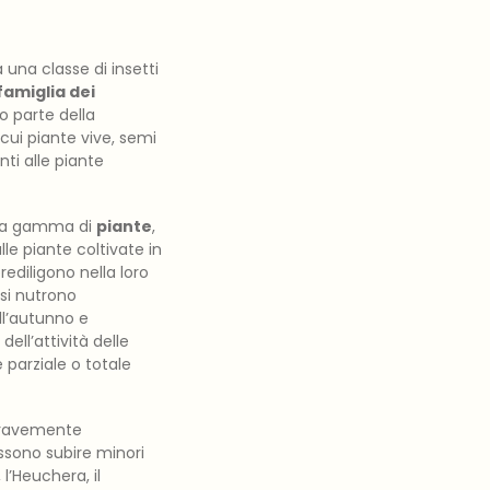
a una classe di insetti
famiglia dei
o parte della
 cui piante vive, semi
ti alle piante
asta gamma di
piante
,
le piante coltivate in
rediligono nella loro
si nutrono
ll’autunno e
ll’attività delle
 parziale o totale
 gravemente
ssono subire minori
l’Heuchera, il