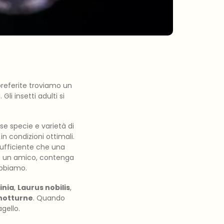
preferite troviamo un
li insetti adulti si
se specie e varietà di
n condizioni ottimali.
 sufficiente che una
o un amico, contenga
abbiamo.
inia
,
Laurus nobilis
,
 notturne
. Quando
agello.