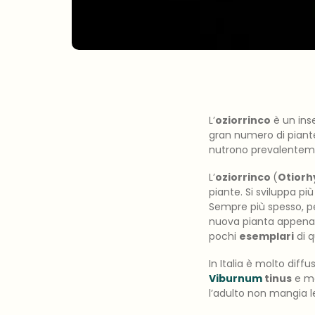
L’
oziorrinco
è un inse
gran numero di piante e
nutrono prevalentement
L’
oziorrinco
(
Otiorh
piante. Si sviluppa pi
Sempre più spesso, per
nuova pianta appena
pochi
esemplari
di q
In Italia è molto diff
Viburnum
tinus
e mo
l’adulto non mangia le 