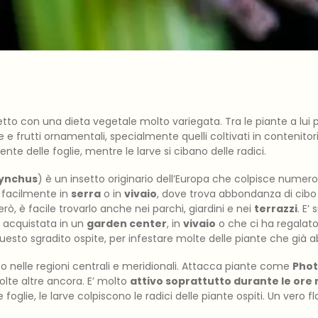
tto con una dieta vegetale molto variegata. Tra le piante a lui 
 frutti ornamentali, specialmente quelli coltivati in contenitori. G
e delle foglie, mentre le larve si cibano delle radici.
ynchus
) è un insetto originario dell’Europa che colpisce numero
ù facilmente in
serra
o in
vivaio
, dove trova abbondanza di cibo i
ò, è facile trovarlo anche nei parchi, giardini e nei
terrazzi
. E’
 acquistata in un
garden center
, in
vivaio
o che ci ha regalat
uesto sgradito ospite, per infestare molte delle piante che già 
uso nelle regioni centrali e meridionali. Attacca piante come
Phot
lte altre ancora. E’ molto
attivo soprattutto durante le ore
foglie, le larve colpiscono le radici delle piante ospiti. Un vero fl