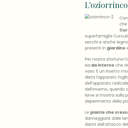
L’oziorrinco
Con 
che 
Cur
superfamiglia Curculio
secchi e anche legno 
presenti in
giardino
e
Per nostra sfortuna l
sia
da interno
che da 
vaso. È un insetto m
dieta l’apparato fogli
dell’apparato radicale
dell’inverno, quando 
larve si mostra sulla
deperimento della pi
Le
piante che cresc
danneggiate dalle larv
danni dall’attacco del