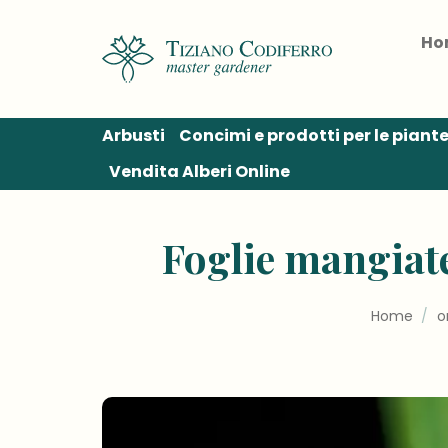
Salta
ai
Ho
contenuti
Arbusti
Concimi e prodotti per le piant
Vendita Alberi Online
Foglie mangiate
Home
/
o