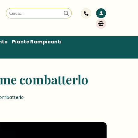
Cerca:
nto
Piante Rampicanti
come combatterlo
combatterlo