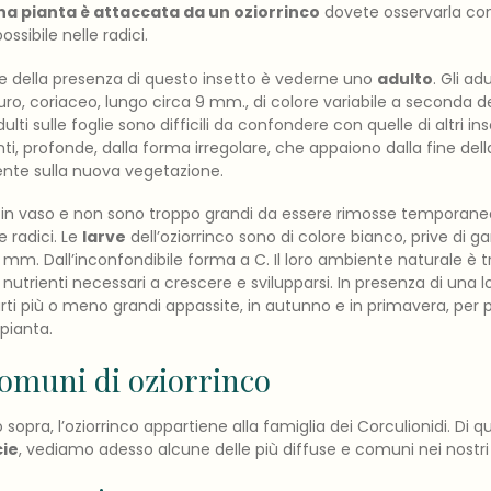
a pianta è attaccata da un oziorrinco
dovete osservarla con
ssibile nelle radici.
le della presenza di questo insetto è vederne uno
adulto
. Gli a
ro, coriaceo, lungo circa 9 mm., di colore variabile a seconda de
ulti sulle foglie sono difficili da confondere con quelle di altri ins
ti, profonde, dalla forma irregolare, che appaiono dalla fine del
mente sulla nuova vegetazione.
e in vaso e non sono troppo grandi da essere rimosse temporan
e radici. Le
larve
dell’oziorrinco sono di colore bianco, prive di g
 mm. Dall’inconfondibile forma a C. Il loro ambiente naturale è tra
nutrienti necessari a crescere e svilupparsi. In presenza di una lo
ti più o meno grandi appassite, in autunno e in primavera, per p
pianta.
comuni di oziorrinco
ra, l’oziorrinco appartiene alla famiglia dei Corculionidi. Di qu
ie
, vediamo adesso alcune delle più diffuse e comuni nei nostri 