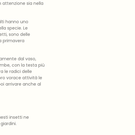
 attenzione sia nella
dulti hanno uno
lla specie. Le
etti, sono delle
la primavera
eamente dal vaso,
ambe, con la testa più
 le radici delle
ro vorace attività le
oi arrivare anche al
esti insetti ne
giardini.