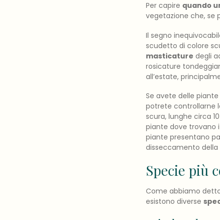
Per capire
quando un
vegetazione che, se po
Il segno inequivocabi
scudetto di colore scu
masticature
degli ad
rosicature tondeggian
all’estate, principal
Se avete delle piant
potrete controllarne l
scura, lunghe circa 10
piante dove trovano i 
piante presentano par
disseccamento della 
Specie più 
Come abbiamo detto sop
esistono diverse
spec