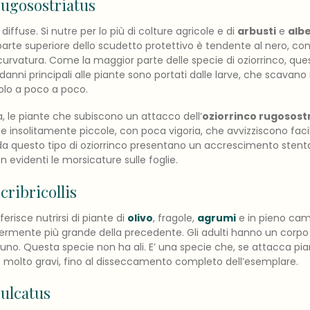
ugosostriatus
diffuse. Si nutre per lo più di colture agricole e di
arbusti
e
albe
a parte superiore dello scudetto protettivo è tendente al nero, c
 curvatura. Come la maggior parte delle specie di oziorrinco, ques
 danni principali alle piante sono portati dalle larve, che scavano
lo a poco a poco.
 le piante che subiscono un attacco dell’
oziorrinco rugosost
e insolitamente piccole, con poca vigoria, che avvizziscono fac
a questo tipo di oziorrinco presentano un accrescimento stent
 evidenti le morsicature sulle foglie.
cribricollis
erisce nutrirsi di piante di
olivo
, fragole,
agrumi
e in pieno ca
ermente più grande della precedente. Gli adulti hanno un corpo 
runo. Questa specie non ha ali. E’ una specie che, se attacca pia
 molto gravi, fino al disseccamento completo dell’esemplare.
ulcatus