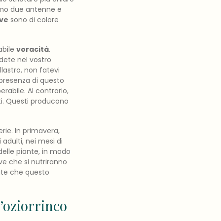
viamo due antenne e
rve
sono di colore
abile
voracità
.
dete nel vostro
llastro, non fatevi
presenza di questo
erabile. Al contrario,
ti. Questi producono
rie. In primavera,
adulti, nei mesi di
 delle piante, in modo
ve che si nutriranno
iate che questo
’oziorrinco