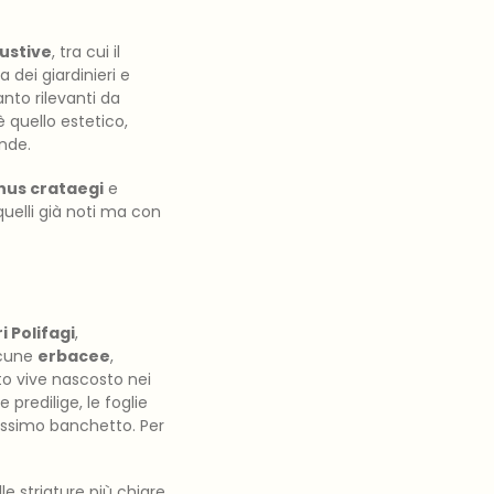
ustive
, tra cui il
a dei giardinieri e
anto rilevanti da
 quello estetico,
onde.
hus crataegi
e
 quelli già noti ma con
i Polifagi
,
lcune
erbacee
,
lto vive nascosto nei
e predilige, le foglie
prossimo banchetto. Per
le striature più chiare