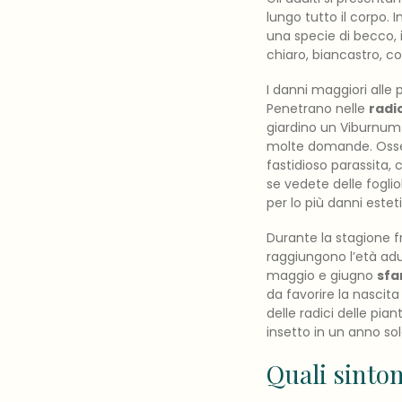
lungo tutto il corpo. 
una specie di becco, i
chiaro, biancastro, co
I danni maggiori alle 
Penetrano nelle
radic
giardino un Viburnum 
molte domande. Osser
fastidioso parassita, 
se vedete delle fogli
per lo più danni estet
Durante la stagione fr
raggiungono l’età adu
maggio e giugno
sfa
da favorire la nascita
delle radici delle pia
insetto in un anno so
Quali sintom