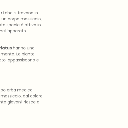
ri
che si trovano in
on un corpo massiccio,
ta specie è attiva in
 nell’apparato
riatus
hanno una
ilmente. Le piante
ato, appassiscono e
mpo erba medica.
massiccio, dal colore
nte giovani, riesce a