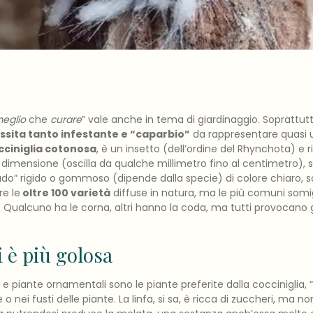
eglio
che
curare
” vale anche in tema di giardinaggio. Soprattut
ssita tanto infestante e “caparbio”
da rappresentare quasi 
cciniglia
cotonosa
, è un insetto (dell’ordine del Rhynchota) e r
 dimensione (oscilla da qualche millimetro fino al centimetro),
do” rigido o gommoso (dipende dalla specie) di colore chiaro, s
re le
oltre 100 varietà
diffuse in natura, ma le più comuni somi
. Qualcuno ha le corna, altri hanno la coda, ma tutti provocano g
i è più golosa
i e piante ornamentali sono le piante preferite dalla
cocciniglia
, “
 o nei fusti delle piante. La linfa, si sa, è ricca di zuccheri, ma 