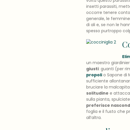
volta questo parassit
insetti parassiti, me
occorre tenere conto 
generale, le femmine
di ali e, se non le h
spesso purtroppo colpi
C
Eli
un maestro giardinie
giusti
: guanti (per r
propoli
o Sapone di M
sufficiente allontanar
bruciare la malcapitat
solitudine
e attacca 
sulla pianta, spulciat
preferisce nasconde
foglia e il fusto che
all’altra.