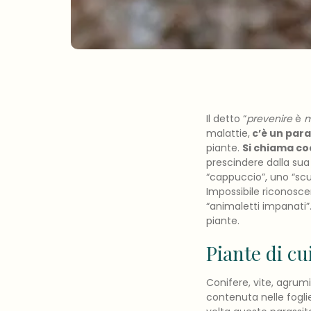
Il detto “
prevenire
è
m
malattie,
c’è un para
piante.
Si chiama
co
prescindere dalla sua
“cappuccio”, uno “scu
Impossibile riconosce
“animaletti impanati”
piante.
Piante di cu
Conifere, vite, agrum
contenuta nelle foglie