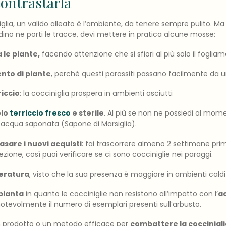
contrastarla
glia
, un valido alleato è l’ambiente, da tenere sempre pulito. M
rdino ne porti le tracce, devi mettere in pratica alcune mosse:
 le piante,
facendo attenzione che si sfiori al più solo il foglia
ento di piante
, perché questi parassiti passano facilmente da un
riccio
: la
cocciniglia
prospera in ambienti asciutti
olo
terriccio fresco
e sterile
. Al più se non ne possiedi al mom
 acqua saponata (Sapone di Marsiglia).
asare i nuovi acquisti
: fai trascorrere almeno 2 settimane pr
ezione, così puoi verificare se ci sono
cocciniglie
nei paraggi.
peratura
, visto che la sua presenza è maggiore in ambienti caldi o
pianta
in quanto le
cocciniglie
non resistono all’impatto con l’
a
notevolmente il numero di esemplari presenti sull’arbusto.
n prodotto o un metodo efficace per
combattere la coccinigl