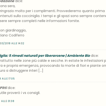
edazione
dice:
ona sera,
 ringrazio molto per i complimenti. Provvederemo quanto prima 
ntenuti sulla cocciniglia. I tempi e gli spazi sono sempre conten
sere sempre completi nelle informazioni fornite.
on giardinaggio,
ziano Codiferro
/03/2018 ALLE 14:02
glia: 5 rimedi naturali per liberarcene | Ambiente Bio
dice:
rattutto nelle zone più calde e secche. In estate le infestazioni
a e propria emergenza, provocando la morte di fiori e piante or
tura a distruggere interi […]
8 ALLE 17:05
itti
dice:
tile proverò i vs consigli.
1 ALLE 01:38