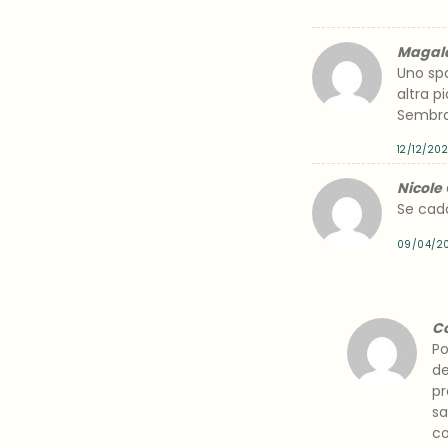
Magal
Uno spa
altra p
Sembra
12/12/202
Nicole
Se cad
09/04/20
Co
Po
de
pr
sa
co