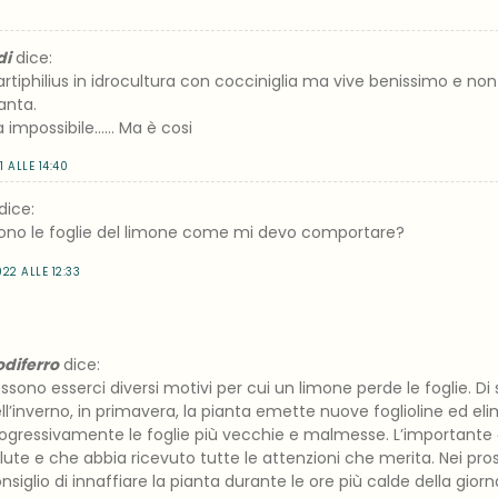
di
dice:
rtiphilius in idrocultura con cocciniglia ma vive benissimo e n
ianta.
 impossibile…… Ma è cosi
1 ALLE 14:40
dice:
ono le foglie del limone come mi devo comportare?
22 ALLE 12:33
diferro
dice:
ssono esserci diversi motivi per cui un limone perde le foglie. Di s
ll’inverno, in primavera, la pianta emette nuove foglioline ed el
ogressivamente le foglie più vecchie e malmesse. L’importante è
lute e che abbia ricevuto tutte le attenzioni che merita. Nei pross
nsiglio di innaffiare la pianta durante le ore più calde della gior