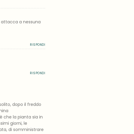
on attacca a nessuna
RISPONDI
RISPONDI
olito, dopo il freddo
imina
 che la pianta sia in
imi giorni, le
nata, di somministrare