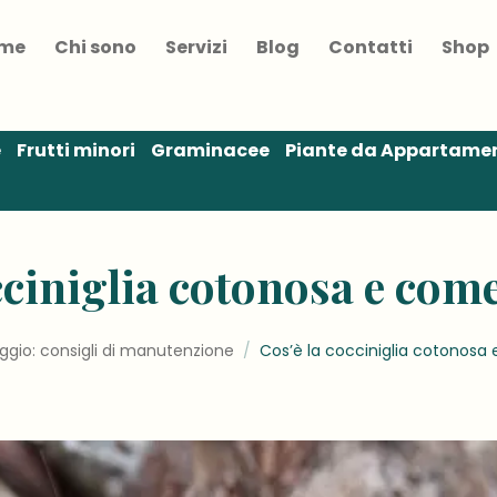
me
Chi sono
Servizi
Blog
Contatti
Shop
e
Frutti minori
Graminacee
Piante da Appartame
cciniglia cotonosa e com
ggio: consigli di manutenzione
/
Cos’è la cocciniglia cotonosa 