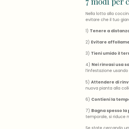
7 modi per 
Nella lotta alla
coccini
evitare che il tuo gia
1)
Tenere a distanza
2)
Evitare affollam
3)
Tieni umido il ter
4)
Nei rinvasi usa s
l’infestazione usando
5)
Attendere di rinv
nuova pianta alla coll
6)
Contieni la tem
7)
Bagna spesso la 
temporale, si riduce 
Se state cercando u