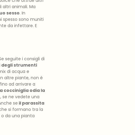
olce che attrae altri
 altri animali. Ma
uo sesso
. In
i spesso sono muniti
te da infettare. E
 Se seguite i consigli di
 degli strumenti
mix di acqua e
n altre piante, non è
fino ad arrivare a
la
cocciniglia
odia la
i, se ne vedete una
 Anche se
il parassita
i che si formano tra la
o da una pianta