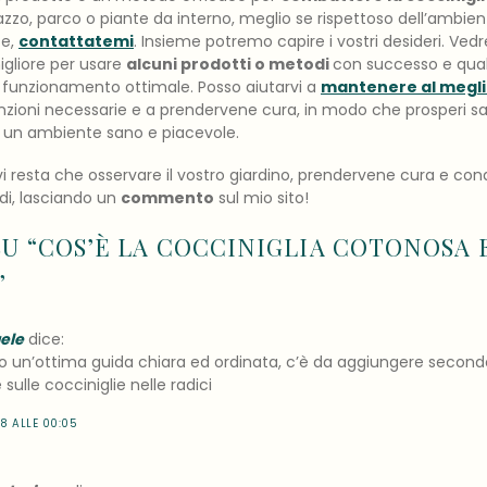
rrazzo, parco o piante da interno, meglio se rispettoso dell’ambien
te,
contattatemi
. Insieme potremo capire i vostri desideri. Vedr
migliore per usare
alcuni prodotti o metodi
con successo e qual
o funzionamento ottimale. Posso aiutarvi a
mantenere al meglio
zioni necessarie e a prendervene cura, in modo che prosperi san
e un ambiente sano e piacevole.
i resta che osservare il vostro giardino, prendervene cura e cond
di, lasciando un
commento
sul mio sito!
U “
COS’È LA COCCINIGLIA COTONOSA 
”
ele
dice:
o un’ottima guida chiara ed ordinata, c’è da aggiungere seco
 sulle cocciniglie nelle radici
18 ALLE 00:05