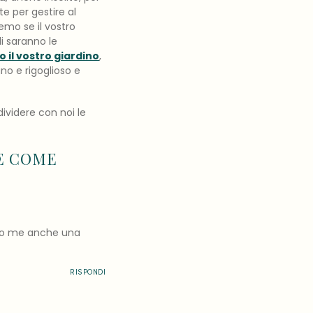
te per gestire al
emo se il vostro
i saranno le
 il vostro giardino
,
o e rigoglioso e
ividere con noi le
E COME
ndo me anche una
RISPONDI