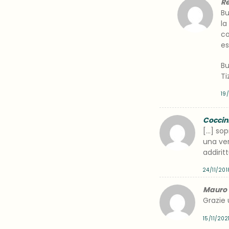
R
Bu
la
co
es
Bu
Ti
19
Coccini
[…] sop
una ver
addirit
24/11/201
Mauro P
Grazie u
15/11/202