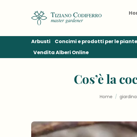
Salta
ai
Ho
contenuti
Arbusti
Concimi e prodotti per le piant
Vendita Alberi Online
Cos’è la co
Home
/
giardina