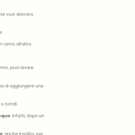
a se vuoi davvero
me
 ramo all’altro
ento, puoi lavare
ima di aggiungere una
 torridi.
cqua
: infatti, dopo un
ia
, anche insolito, per