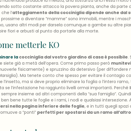
a nutrendosi produce la melata, una sostanza anch’essa molto d
ttendo sotto costante attacco la povera pianta, anche da parte di
che l’
atteggiamento della
cocciniglia
dipende anche dal s
 prossime a diventare “mamme” sono immobili, mentre i masch
anno, usano altri modi per darsela comunque a gambe su altre pian
re fiori e arbusti al punto da portarle alla morte.
ome metterle KO
minare la
cocciniglia
dal vostro giardino di casa è possibile
.
re siete già a metà dell’opera. Come primo passo però
munitevi
imuoverle fisicamente) e spruzzino da detersivo (per diffondere 
arsiglia). Ma tenete conto che spesso per evitare il contagio co
e l’insetto, ma si deve proprio eliminare la foglia o l’intero ramo, 
a se l’infestazione ha raggiunto livelli ormai importanti. Perché
sempre insieme ad altri componenti della “sua famiglia”. Quind
e ben bene tutte le foglie e i rami, i nodi e qualsiasi intersezione.
rsi nella pagina inferiore delle foglie
, e in tutti quegli spaz
 promuove a “ponti”
perfetti per spostarsi da un ramo all’altro