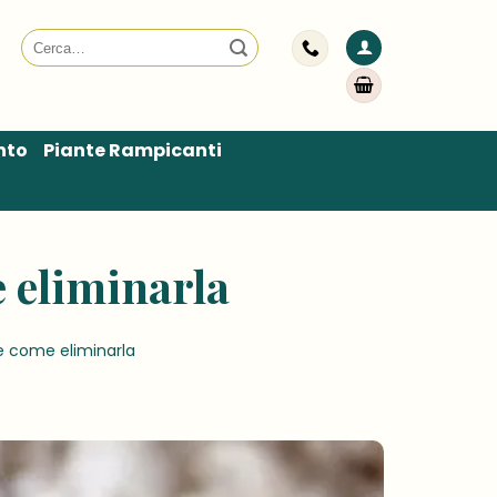
Cerca:
nto
Piante Rampicanti
e eliminarla
e come eliminarla