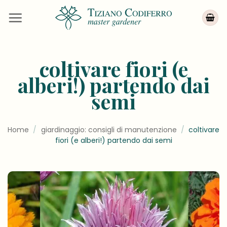
Salta
ai
contenuti
coltivare fiori (e
alberi!) partendo dai
semi
Home
/
giardinaggio: consigli di manutenzione
/
coltivare
fiori (e alberi!) partendo dai semi