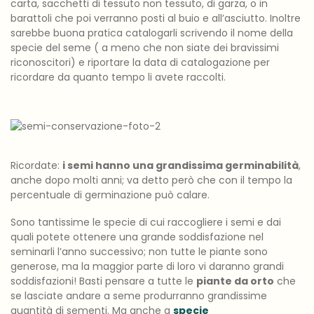
carta, sacchetti di tessuto non tessuto, di garza, o in
barattoli che poi verranno posti al buio e all’asciutto. Inoltre
sarebbe buona pratica catalogarli scrivendo il nome della
specie del seme ( a meno che non siate dei bravissimi
riconoscitori) e riportare la data di catalogazione per
ricordare da quanto tempo li avete raccolti.
Ricordate:
i semi hanno una grandissima germinabilità
,
anche dopo molti anni; va detto però che con il tempo la
percentuale di germinazione può calare.
Sono tantissime le specie di cui raccogliere i semi e dai
quali potete ottenere una grande soddisfazione nel
seminarli l’anno successivo; non tutte le piante sono
generose, ma la maggior parte di loro vi daranno grandi
soddisfazioni! Basti pensare a tutte le
piante da orto
che
se lasciate andare a seme produrranno grandissime
quantità di sementi. Ma anche a
specie