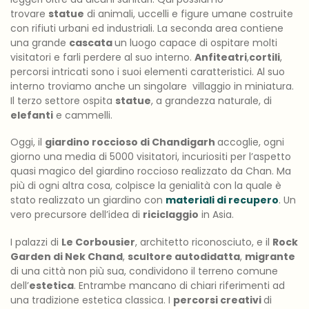
trovare
statue
di animali, uccelli e figure umane costruite
con rifiuti urbani ed industriali. La seconda area contiene
una grande
cascata
un luogo capace di ospitare molti
visitatori e farli perdere al suo interno.
Anfiteatri
,
cortili
,
percorsi intricati sono i suoi elementi caratteristici. Al suo
interno troviamo anche un singolare villaggio in miniatura.
Il terzo settore ospita
statue
, a grandezza naturale, di
elefanti
e cammelli.
Oggi, il
giardino roccioso di Chandigarh
accoglie, ogni
giorno una media di 5000 visitatori, incuriositi per l’aspetto
quasi magico del giardino roccioso realizzato da Chan. Ma
più di ogni altra cosa, colpisce la genialità con la quale è
stato realizzato un giardino con
materiali di recupero
. Un
vero precursore dell’idea di
riciclaggio
in Asia.
I palazzi di
Le Corbousier
, architetto riconosciuto, e il
Rock
Garden di Nek Chand
,
scultore autodidatta
,
migrante
di una città non più sua, condividono il terreno comune
dell’
estetica
. Entrambe mancano di chiari riferimenti ad
una tradizione estetica classica. I
percorsi creativi
di