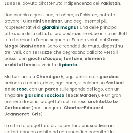
Lahore
, dovuta all’ottenuta indipendenza del
Pakistan
.
Una piccola digressione, a Lahore, in Pakistan, potrete
trovare i
Giardini Shalimar
, uno degli esempi più
rappresentativi di
giardini moghul
. Una delle principali
attrazioni della città. La loro costruzione ebbe inizio nel 1641
e fu terminata l’anno seguente. Furono voluti dal
Gran
Mogol ShahJahan
. Sono circondati da mura, disposti su
tre livelli, con
terrazze
che degradano dall’alto verso il
basso, con
giochi d’acqua
,
fontane
,
elementi
architettonici
e varietà di
piante
.
Ma torniamo a
Chandigarh
, oggi definita un
giardino
ordinato e aperto, dove, ogni anno, si celebra un
festival
delle
rose
, con un
parco
sulle sponde del lago, con un
singolare
giardino roccioso
(
Rock Garden
), e un gran
numero di edifici progettati dal famoso
architetto Le
Corbousier
(per l’anagrafe
Charles-Edouard
Jeanneret-Gris
).
La città fu progettata divisa per funzioni, suddivisa in
settori, ognuno adibito ad uno specifico compito. Un