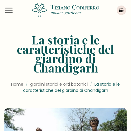
Salta
ai
contenuti
La storia e le
caratteristiche del
giardino di
Chandigarh
Home
/
giardini storici e orti botanici
/
La storia e le
caratteristiche del giardino di Chandigarh