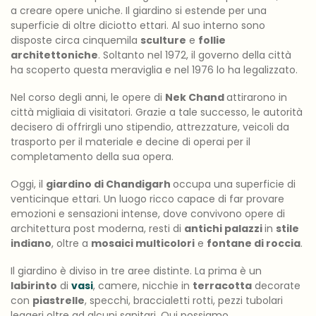
a creare opere uniche. Il giardino si estende per una
superficie di oltre diciotto ettari. Al suo interno sono
disposte circa cinquemila
sculture
e
follie
architettoniche
. Soltanto nel 1972, il governo della città
ha scoperto questa meraviglia e nel 1976 lo ha legalizzato.
Nel corso degli anni, le opere di
Nek Chand
attirarono in
città migliaia di visitatori. Grazie a tale successo, le autorità
decisero di offrirgli uno stipendio, attrezzature, veicoli da
trasporto per il materiale e decine di operai per il
completamento della sua opera.
Oggi, il
giardino di Chandigarh
occupa una superficie di
venticinque ettari. Un luogo ricco capace di far provare
emozioni e sensazioni intense, dove convivono opere di
architettura post moderna, resti di
antichi palazzi
in
stile
indiano
, oltre a
mosaici multicolori
e
fontane di roccia
.
Il giardino è diviso in tre aree distinte. La prima è un
labirinto
di
vasi
, camere, nicchie in
terracotta
decorate
con
piastrelle
, specchi, braccialetti rotti, pezzi tubolari
leggeri oltre ad alcuni sanitari. Qui possiamo