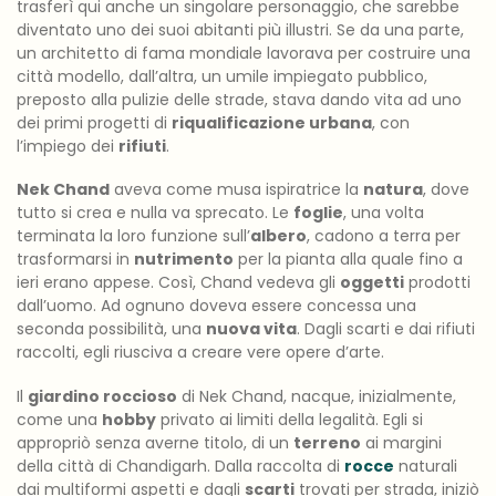
trasferì qui anche un singolare personaggio, che sarebbe
diventato uno dei suoi abitanti più illustri. Se da una parte,
un architetto di fama mondiale lavorava per costruire una
città modello, dall’altra, un umile impiegato pubblico,
preposto alla pulizie delle strade, stava dando vita ad uno
dei primi progetti di
riqualificazione urbana
, con
l’impiego dei
rifiuti
.
Nek Chand
aveva come musa ispiratrice la
natura
, dove
tutto si crea e nulla va sprecato. Le
foglie
, una volta
terminata la loro funzione sull’
albero
, cadono a terra per
trasformarsi in
nutrimento
per la pianta alla quale fino a
ieri erano appese. Così, Chand vedeva gli
oggetti
prodotti
dall’uomo. Ad ognuno doveva essere concessa una
seconda possibilità, una
nuova vita
. Dagli scarti e dai rifiuti
raccolti, egli riusciva a creare vere opere d’arte.
Il
giardino roccioso
di Nek Chand, nacque, inizialmente,
come una
hobby
privato ai limiti della legalità. Egli si
appropriò senza averne titolo, di un
terreno
ai margini
della città di Chandigarh. Dalla raccolta di
rocce
naturali
dai multiformi aspetti e dagli
scarti
trovati per strada, iniziò